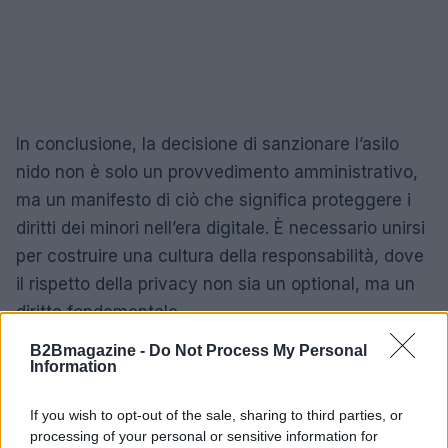
In conclusione, la decisione di sanzionare l’asilo
nido non è solo un provvedimento amministrativo,
ma un manifesto di ciò che significa proteggere i
diritti dei minori nell’era digitale. È necessario unirsi
per costruire una cultura della responsabilità, dove
il rispetto della privacy non sia un optional, ma un
diritto fondamentale.
B2Bmagazine -
Do Not Process My Personal
Information
AUTORE
AiAdhubMedia
If you wish to opt-out of the sale, sharing to third parties, or
processing of your personal or sensitive information for