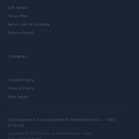
b2b News
Focus PMI
Servizi per le Aziende
Fiere e Eventi
MAGAZINE
Contattaci
LEGALE
Cookie Policy
Privacy Policy
Note legali
b2bmagazine.it è una proprietà di AdHub Media S.r.l. — REA
2729933
Copyright © 2026 · Edito da AdHub Media — Italia
Tutti i diritti riservati