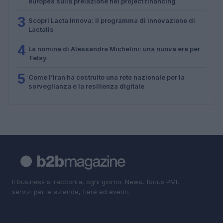
europea sulla prelazione nei project financing
3
Scopri Lacta Innova: il programma di innovazione di
Lactalis
4
La nomina di Alessandra Michelini: una nuova era per
Telsy
5
Come l’Iran ha costruito una rete nazionale per la
sorveglianza e la resilienza digitale
Il business si racconta, ogni giorno. News, focus PMI,
servizi per le aziende, fiere ed eventi.
SEZIONI