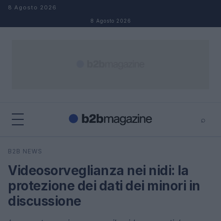
Salta al contenuto
8 Agosto 2026
8 Agosto 2026
⌕
×
⌕
B2B NEWS
Cerca
Videosorveglianza nei nidi: la
protezione dei dati dei minori in
discussione