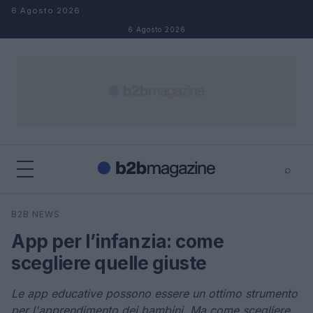
Salta al contenuto
6 Agosto 2026
6 Agosto 2026
⌕
×
⌕
B2B NEWS
Cerca
App per l’infanzia: come
scegliere quelle giuste
Le app educative possono essere un ottimo strumento
per l'apprendimento dei bambini. Ma come scegliere