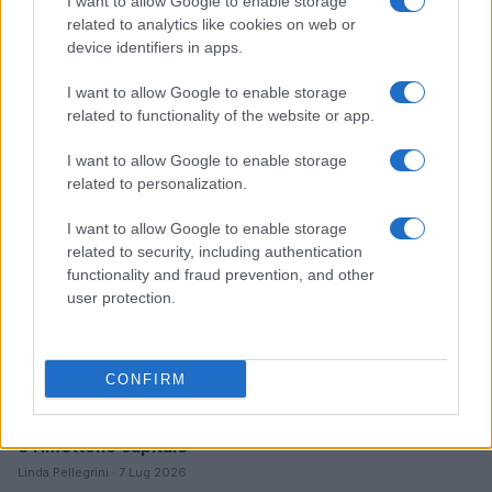
I want to allow Google to enable storage
Ripensare le tecnologie umanitarie oltre i criteri dei
related to analytics like cookies on web or
donatori
device identifiers in apps.
Martina Marchesi · 10 Lug 2026
I want to allow Google to enable storage
related to functionality of the website or app.
B2B NEWS
I want to allow Google to enable storage
related to personalization.
I want to allow Google to enable storage
related to security, including authentication
functionality and fraud prevention, and other
user protection.
CONFIRM
Acquisizione Fincantieri-WSense: i fondatori restano
e rimettono capitale
Linda Pellegrini · 7 Lug 2026