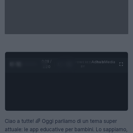
0:28 /
Ad
hub
Media
POWERED
1
/
4
1:20
BY
Ciao a tutte! 🌈 Oggi parliamo di un tema super
attuale: le app educative per bambini. Lo sappiamo,