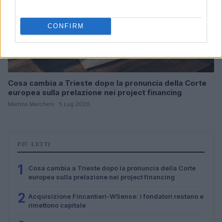
CONFIRM
Cosa cambia a Trieste dopo la pronuncia della Corte
europea sulla prelazione nei project financing
Martina Marchesi · 5 Lug 2026
PIÙ LETTI
1
Cosa cambia a Trieste dopo la pronuncia della Corte
europea sulla prelazione nei project financing
2
Acquisizione Fincantieri-WSense: i fondatori restano e
rimettono capitale