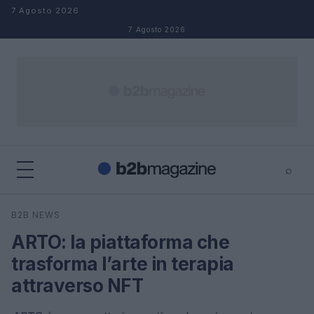
Salta al contenuto
7 Agosto 2026
7 Agosto 2026
⌕
×
⌕
B2B NEWS
Cerca
ARTO: la piattaforma che
trasforma l’arte in terapia
attraverso NFT