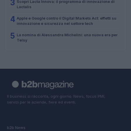
3
Scopri Lacta Innova: il programma di innovazione di
Lactalis
4
Apple e Google contro il Digital Markets Act: effetti su
innovazione e sicurezza nel settore tech
5
La nomina di Alessandra Michelini: una nuova era per
Telsy
Il business si racconta, ogni giorno. News, focus PMI,
servizi per le aziende, fiere ed eventi.
SEZIONI
b2b News