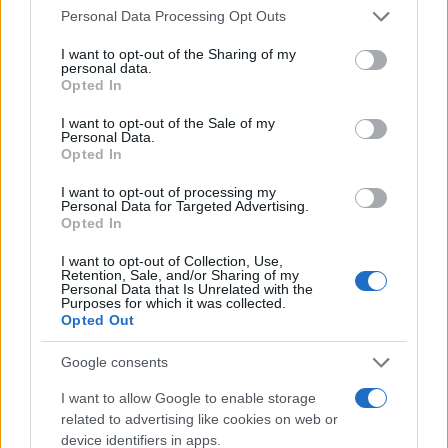
Continua a leggere
Please note that this website/app uses one or more Google
Personal Data Processing Opt Outs
services and may gather and store information including but
not limited to your visit or usage behaviour. You may click to
I want to opt-out of the Sharing of my
B2B NEWS
personal data.
grant or deny consent to Google and its third-party tags to
Opted In
use your data for below specified purposes in below Google
consent section.
I want to opt-out of the Sale of my
Personal Data.
Opted In
I want to opt-out of processing my
Personal Data for Targeted Advertising.
Opted In
I want to opt-out of Collection, Use,
Retention, Sale, and/or Sharing of my
Personal Data that Is Unrelated with the
Purposes for which it was collected.
Opted Out
Ripensare le tecnologie umanitarie oltre i criteri dei
donatori
Google consents
Martina Marchesi · 10 Lug 2026
I want to allow Google to enable storage
related to advertising like cookies on web or
B2B NEWS
device identifiers in apps.