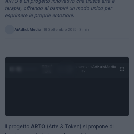
ARTO è un progetto innovativo che unisce arte e
terapia, offrendo ai bambini un modo unico per
esprimere le proprie emozioni.
AiAdhubMedia
·
16 Settembre 2025
· 3 min
0:28 /
Ad
hub
Media
POWERED
1
/
4
1:23
BY
Il progetto
ARTO
(Arte & Token) si propone di