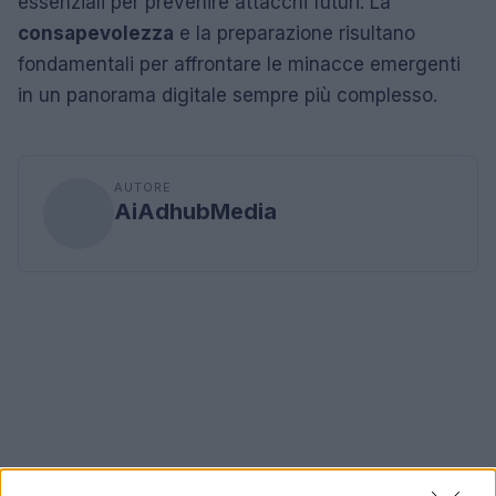
essenziali per prevenire attacchi futuri. La
consapevolezza
e la preparazione risultano
fondamentali per affrontare le minacce emergenti
in un panorama digitale sempre più complesso.
AUTORE
AiAdhubMedia