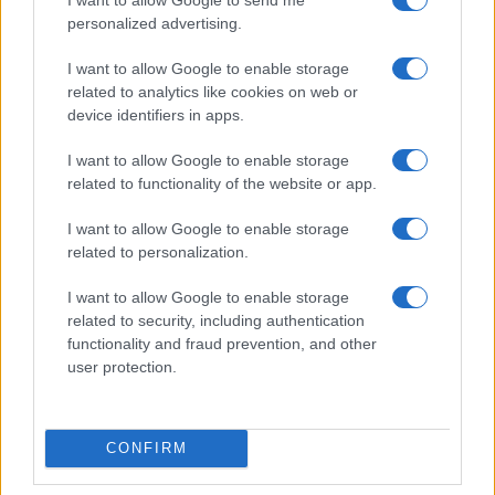
personalized advertising.
Acquisizione Fincantieri-WSense: i fondatori restano
I want to allow Google to enable storage
e rimettono capitale
related to analytics like cookies on web or
Linda Pellegrini · 7 Lug 2026
device identifiers in apps.
I want to allow Google to enable storage
B2B NEWS
related to functionality of the website or app.
I want to allow Google to enable storage
related to personalization.
I want to allow Google to enable storage
related to security, including authentication
functionality and fraud prevention, and other
user protection.
CONFIRM
Cosa cambia a Trieste dopo la pronuncia della Corte
europea sulla prelazione nei project financing