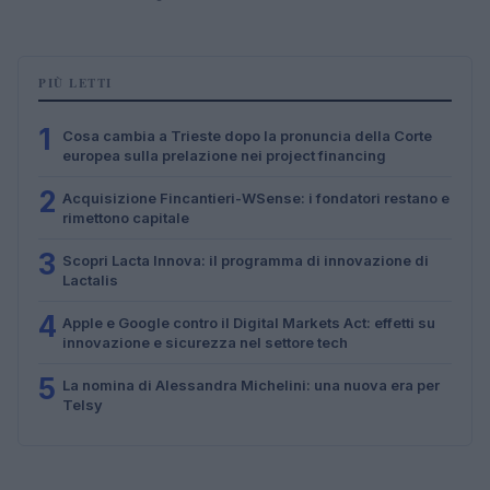
PIÙ LETTI
1
Cosa cambia a Trieste dopo la pronuncia della Corte
europea sulla prelazione nei project financing
2
Acquisizione Fincantieri-WSense: i fondatori restano e
rimettono capitale
3
Scopri Lacta Innova: il programma di innovazione di
Lactalis
4
Apple e Google contro il Digital Markets Act: effetti su
innovazione e sicurezza nel settore tech
5
La nomina di Alessandra Michelini: una nuova era per
Telsy