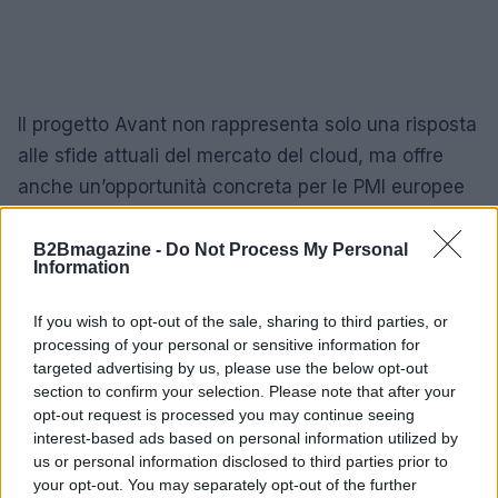
Il progetto Avant non rappresenta solo una risposta
alle sfide attuali del mercato del cloud, ma offre
anche un’opportunità concreta per le PMI europee
di crescere e innovare in un contesto sempre più
competitivo. Con l’obiettivo di favorire la
B2Bmagazine -
Do Not Process My Personal
Information
collaborazione e l’integrazione tra i diversi
operatori, Avant si pone come un modello di
If you wish to opt-out of the sale, sharing to third parties, or
riferimento per un futuro sostenibile e prospero nel
processing of your personal or sensitive information for
targeted advertising by us, please use the below opt-out
settore del cloud.
section to confirm your selection. Please note that after your
opt-out request is processed you may continue seeing
interest-based ads based on personal information utilized by
us or personal information disclosed to third parties prior to
AUTORE
your opt-out. You may separately opt-out of the further
Linda Pellegrini