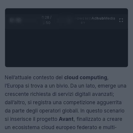
0:29 /
Ad
hub
Media
POWERED
1
/
4
1:50
BY
Nell’attuale contesto del
cloud computing
,
l’Europa si trova a un bivio. Da un lato, emerge una
crescente richiesta di servizi digitali avanzati;
dall’altro, si registra una competizione agguerrita
da parte degli operatori globali. In questo scenario
si inserisce il progetto
Avant
, finalizzato a creare
un ecosistema cloud europeo federato e multi-