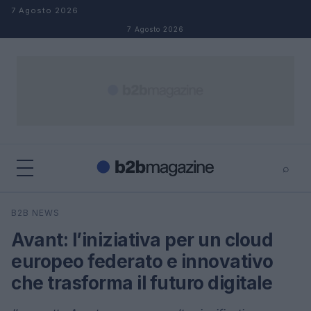
Salta al contenuto
7 Agosto 2026
7 Agosto 2026
⌕
×
⌕
B2B NEWS
Cerca
Avant: l’iniziativa per un cloud
europeo federato e innovativo
che trasforma il futuro digitale