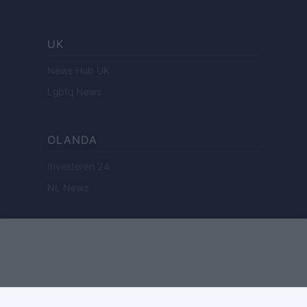
UK
News Hub UK
Lgbtq News
OLANDA
Investeren 24
NL Newz