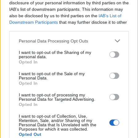
disclosure of your personal information by third parties on the
Linda Pellegrini ha raccontato da Genova il
IAB’s list of downstream participants. This information may
processo di riconversione dell'ex area
also be disclosed by us to third parties on the
IAB’s List of
portuale entrando in Comune per un'intervista
Downstream Participants
that may further disclose it to other
decisiva; è caporedattore con responsabilità
third parties.
sulle rubriche storiche e propone in
redazione inchieste su memoria locale.
Please note that this website/app uses one or more Google
Personal Data Processing Opt Outs
Laureata all'Università di Genova, conserva
services and may gather and store information including but
un archivio di fotografie d'epoca della città.
not limited to your visit or usage behaviour. You may click to
I want to opt-out of the Sharing of my
personal data.
grant or deny consent to Google and its third-party tags to
Opted In
use your data for below specified purposes in below Google
consent section.
I want to opt-out of the Sale of my
Personal Data.
Opted In
I want to opt-out of processing my
Personal Data for Targeted Advertising.
Opted In
I want to opt-out of Collection, Use,
Retention, Sale, and/or Sharing of my
Personal Data that Is Unrelated with the
Purposes for which it was collected.
Opted Out