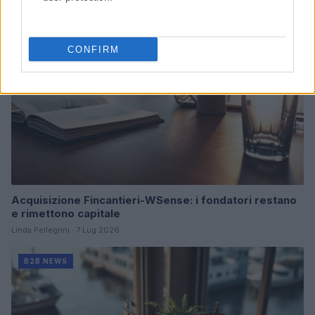
B2B NEWS
CONFIRM
Acquisizione Fincantieri-WSense: i fondatori restano
e rimettono capitale
Linda Pellegrini · 7 Lug 2026
B2B NEWS