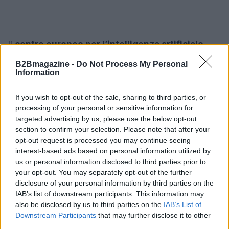
Il
centro europeo per l’intelligenza artificiale
rappresenta una sfida ambiziosa, ma offre anche
B2Bmagazine -
Do Not Process My Personal
un’opportunità unica per l’Europa. Con una
Information
governance appropriata, fondi adeguati e un
If you wish to opt-out of the sale, sharing to third parties, or
approccio orientato alla cooperazione, il manifesto
processing of your personal or sensitive information for
di Bologna può diventare il fondamento di un nuovo
targeted advertising by us, please use the below opt-out
ecosistema europeo dell’AI, capace di competere a
section to confirm your selection. Please note that after your
opt-out request is processed you may continue seeing
livello globale e di garantire una sovranità
interest-based ads based on personal information utilized by
cognitiva al continente.
us or personal information disclosed to third parties prior to
your opt-out. You may separately opt-out of the further
disclosure of your personal information by third parties on the
IAB’s list of downstream participants. This information may
AUTORE
also be disclosed by us to third parties on the
IAB’s List of
AiAdhubMedia
Downstream Participants
that may further disclose it to other
third parties.