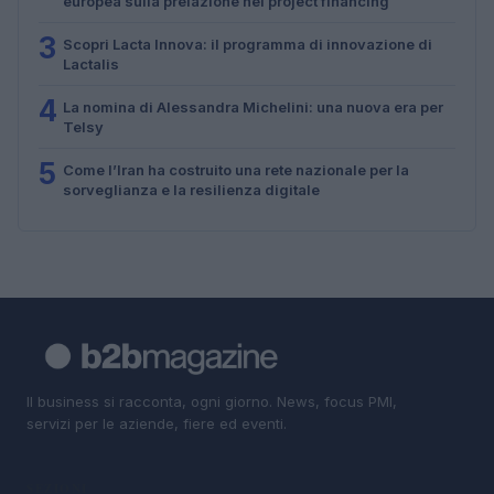
europea sulla prelazione nei project financing
3
Scopri Lacta Innova: il programma di innovazione di
Lactalis
4
La nomina di Alessandra Michelini: una nuova era per
Telsy
5
Come l’Iran ha costruito una rete nazionale per la
sorveglianza e la resilienza digitale
Il business si racconta, ogni giorno. News, focus PMI,
servizi per le aziende, fiere ed eventi.
SEZIONI