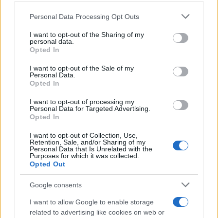
Please note that this website/app uses one or more Google
Personal Data Processing Opt Outs
services and may gather and store information including but
not limited to your visit or usage behaviour. You may click to
I want to opt-out of the Sharing of my
personal data.
grant or deny consent to Google and its third-party tags to
Opted In
use your data for below specified purposes in below Google
consent section.
I want to opt-out of the Sale of my
Personal Data.
Opted In
I want to opt-out of processing my
Personal Data for Targeted Advertising.
Opted In
I want to opt-out of Collection, Use,
Retention, Sale, and/or Sharing of my
Personal Data that Is Unrelated with the
Purposes for which it was collected.
Opted Out
Google consents
I want to allow Google to enable storage
related to advertising like cookies on web or