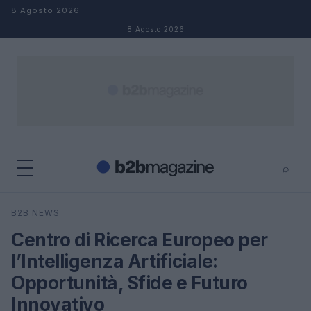
Salta al contenuto
8 Agosto 2026
8 Agosto 2026
⌕
×
⌕
B2B NEWS
Cerca
Centro di Ricerca Europeo per
l’Intelligenza Artificiale:
Opportunità, Sfide e Futuro
Innovativo