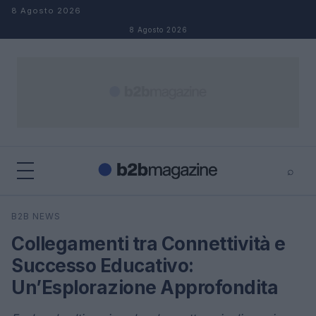
Salta al contenuto
8 Agosto 2026
8 Agosto 2026
⌕
×
⌕
B2B NEWS
Cerca
Collegamenti tra Connettività e
Successo Educativo:
Un’Esplorazione Approfondita