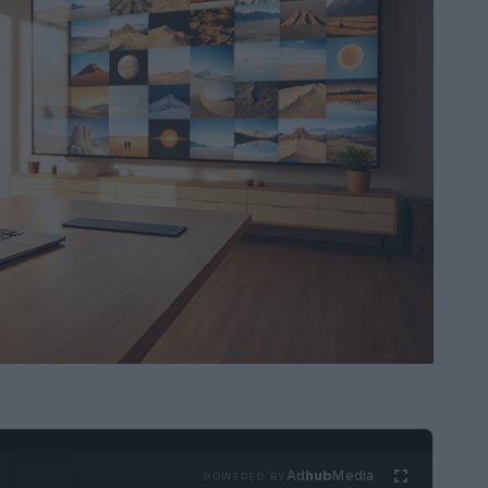
Ad
hub
Media
POWERED BY