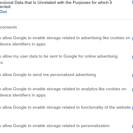
care dettagli specifici usando il linguaggio
ersonal Data that Is Unrelated with the Purposes for which it
lected.
Out
e un oggetto da una foto o cambiare la posa di
consents
plici comandi. La capacità di mantenere
o allow Google to enable storage related to advertising like cookies on
ta un reale punto di svolta per i professionisti
evice identifiers in apps.
o allow my user data to be sent to Google for online advertising
s.
 sostenibile
to allow Google to send me personalized advertising.
.5 Flash Image adotta un sistema di
o allow Google to enable storage related to analytics like cookies on
, garantendo costi prevedibili per ogni immagine
evice identifiers in apps.
particolarmente utile per i team creativi che
o allow Google to enable storage related to functionality of the website
acilitando il monitoraggio dei costi.
o allow Google to enable storage related to personalization.