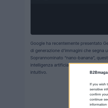
Google ha recentemente presentato Gem
di generazione d’immagini che segna un 
Soprannominato “nano-banana”, questo 
intelligenza artificiale, rendendo la cre
intuitivo.
B2Bmagaz
If you wish 
sensitive in
confirm you
continue se
information 