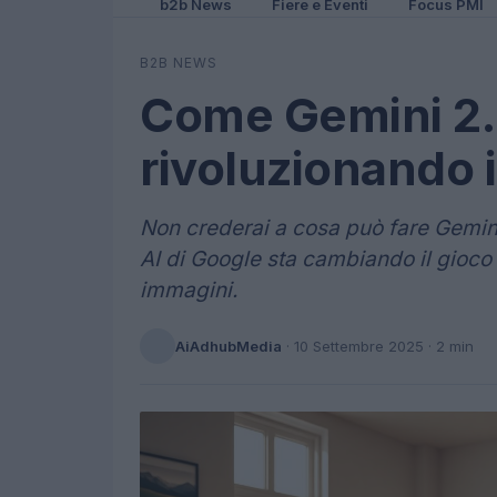
b2b News
Fiere e Eventi
Focus PMI
B2B NEWS
Come Gemini 2.
rivoluzionando 
Non crederai a cosa può fare Gemini
AI di Google sta cambiando il gioco 
immagini.
AiAdhubMedia
·
10 Settembre 2025
· 2 min