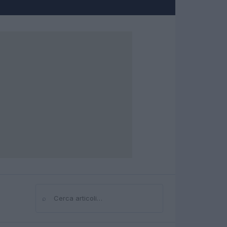
⌕
Cerca