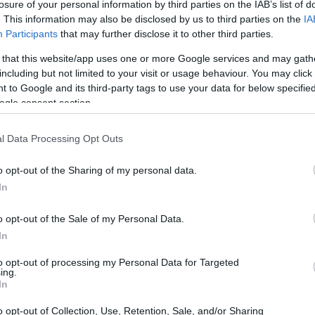
losure of your personal information by third parties on the IAB’s list of
. This information may also be disclosed by us to third parties on the
IA
Participants
that may further disclose it to other third parties.
 that this website/app uses one or more Google services and may gath
including but not limited to your visit or usage behaviour. You may click 
 to Google and its third-party tags to use your data for below specifi
ogle consent section.
l Data Processing Opt Outs
o opt-out of the Sharing of my personal data.
In
lash Image
o opt-out of the Sale of my Personal Data.
le generare immagini semplicemente
In
 eliminando la necessità di utilizzare motori
to opt-out of processing my Personal Data for Targeted
ing.
ratore d’immagini, ma di un vero e proprio
In
caricare immagini di riferimento, combinare vari
o opt-out of Collection, Use, Retention, Sale, and/or Sharing