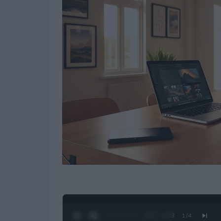
0:28 / 1:23
1
/
4