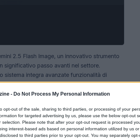
ini 2.5 Flash Image, un innovativo strumento
significativo passo avanti nel settore.
sistema integra avanzate funzionalità di
azione e l’editing delle immagini più fluido e
ine -
Do Not Process My Personal Information
to opt-out of the sale, sharing to third parties, or processing of your per
formation for targeted advertising by us, please use the below opt-out s
r selection. Please note that after your opt-out request is processed y
eing interest-based ads based on personal information utilized by us or
disclosed to third parties prior to your opt-out. You may separately opt-