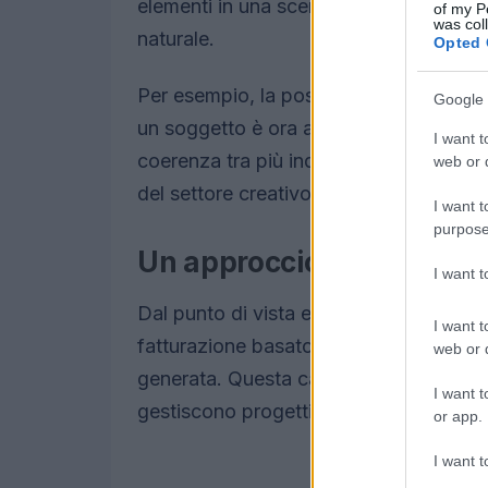
elementi in una scena coerente e modifi
of my P
was col
naturale.
Opted 
Per esempio, la possibilità di rimuover
Google 
un soggetto è ora accessibile con sem
I want t
coerenza tra più inquadrature rappresen
web or d
del settore creativo.
I want t
purpose
Un approccio economico e
I want 
Dal punto di vista economico, Gemini 2
I want t
fatturazione basato sui token di output
web or d
generata. Questa caratteristica risulta 
I want t
gestiscono progetti di grande volume, f
or app.
I want t