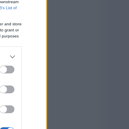
 downstream
B’s List of
er and store
to grant or
ed purposes