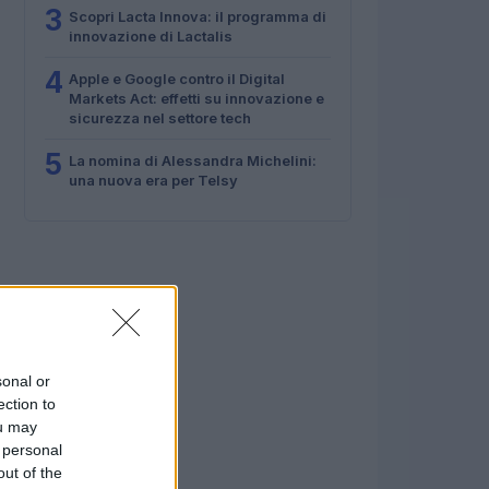
3
Scopri Lacta Innova: il programma di
innovazione di Lactalis
4
Apple e Google contro il Digital
Markets Act: effetti su innovazione e
sicurezza nel settore tech
5
La nomina di Alessandra Michelini:
una nuova era per Telsy
sonal or
ection to
ou may
 personal
out of the