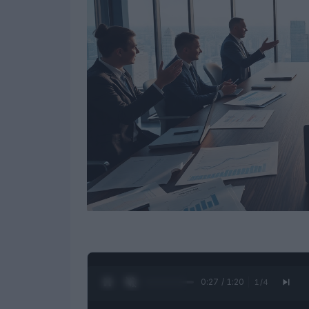
0:28 / 1:20
1
/
4