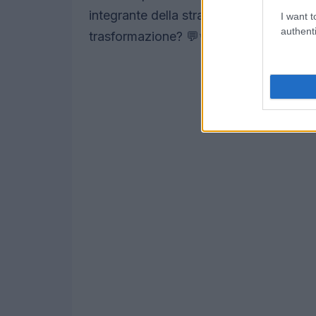
integrante della strategia aziendale. Ch
I want t
authenti
trasformazione? 💬✨