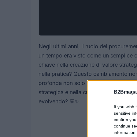
Negli ultimi anni, il ruolo del procurem
un tempo era visto come un semplice con
chiave nella creazione di valore strateg
nella pratica? Questo cambiamento non
profonda non solo nelle competenze de
strategica e nella cultura aziendale. Cu
B2Bmagaz
evolvendo? 💬✨
If you wish 
sensitive in
confirm you
continue se
information 