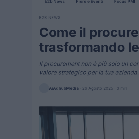
b2b News
Fiere e Eventi
Focus PMI
B2B NEWS
Come il procur
trasformando le
Il procurement non è più solo un con
valore strategico per la tua azienda.
AiAdhubMedia
·
26 Agosto 2025
· 3 min