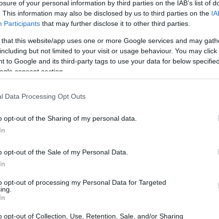
losure of your personal information by third parties on the IAB’s list of
. This information may also be disclosed by us to third parties on the
IA
Participants
that may further disclose it to other third parties.
 that this website/app uses one or more Google services and may gath
including but not limited to your visit or usage behaviour. You may click 
 to Google and its third-party tags to use your data for below specifi
ogle consent section.
l Data Processing Opt Outs
o opt-out of the Sharing of my personal data.
In
o opt-out of the Sale of my Personal Data.
ement
In
 ruolo sempre più centrale nel panorama
to opt-out of processing my Personal Data for Targeted
ing.
relegata alla gestione delle spese, ma si sta
In
contribuisce a raggiungere gli obiettivi
o opt-out of Collection, Use, Retention, Sale, and/or Sharing