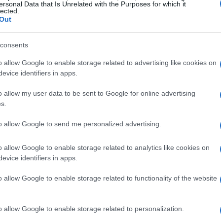
ersi: chi altro pensa che il procurement possa
ersonal Data that Is Unrelated with the Purposes for which it
lected.
a? 🤔
Out
ffrontare le sfide di un mercato in continua
consents
cono il valore strategico del procurement
o allow Google to enable storage related to advertising like cookies on
à e la loro capacità di innovare. Ma come
evice identifiers in apps.
nuovo ruolo? È un mix di competenze analitiche,
o allow my user data to be sent to Google for online advertising
e approfondita del mercato. In sostanza, il
s.
atega, pronto a cogliere le opportunità e a
to allow Google to send me personalized advertising.
o allow Google to enable storage related to analytics like cookies on
evice identifiers in apps.
ziendale
o allow Google to enable storage related to functionality of the website
mere questo nuovo ruolo, è fondamentale
to significa che l’intera organizzazione deve
o allow Google to enable storage related to personalization.
una funzione operativa, ma come una parte