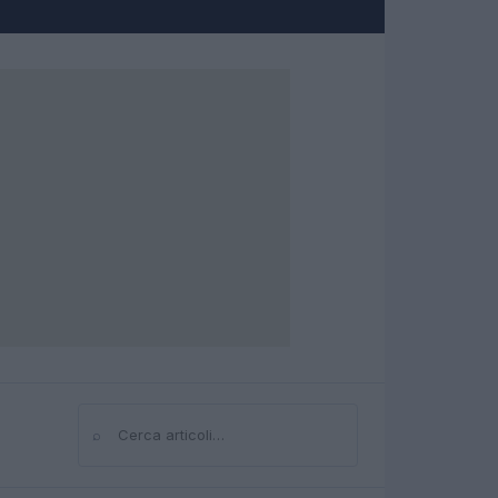
⌕
Cerca