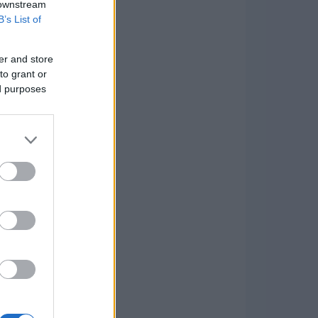
 downstream
B’s List of
er and store
to grant or
ed purposes