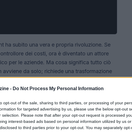
ent ha subito una vera e propria rivoluzione. Se
trollore dei costi, ora è diventato un attore
ico per le aziende. Ma cosa significa tutto ciò
 avviene da solo; richiede una trasformazione
l personale coinvolto, ma anche nella visione
riosi di sapere come tutto questo si sta
ine -
Do Not Process My Personal Information
to opt-out of the sale, sharing to third parties, or processing of your per
formation for targeted advertising by us, please use the below opt-out s
r selection. Please note that after your opt-out request is processed y
eing interest-based ads based on personal information utilized by us or
disclosed to third parties prior to your opt-out. You may separately opt-