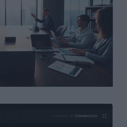
Ad
hub
Media
POWERED BY