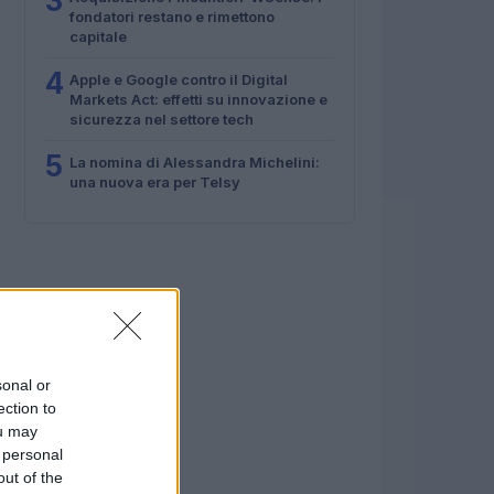
3
fondatori restano e rimettono
capitale
4
Apple e Google contro il Digital
Markets Act: effetti su innovazione e
sicurezza nel settore tech
5
La nomina di Alessandra Michelini:
una nuova era per Telsy
sonal or
ection to
ou may
 personal
out of the