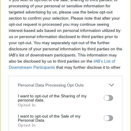
dall’intelligenza artificiale. Mentre i leader cinesi
processing of your personal or sensitive information for
affermano di mantenere il controllo umano sui
targeted advertising by us, please use the below opt-out
sistemi d’arma, gli Stati Uniti prevedono di lanciare
section to confirm your selection. Please note that after your
opt-out request is processed you may continue seeing
migliaia di droni autonomi entro il 2025 per
interest-based ads based on personal information utilized by
fronteggiare l’espansione delle capacità aeree
us or personal information disclosed to third parties prior to
cinesi. Questa corsa agli armamenti potrebbe
your opt-out. You may separately opt-out of the further
disclosure of your personal information by third parties on the
avere conseguenze significative per la stabilità
IAB’s list of downstream participants. This information may
globale.
also be disclosed by us to third parties on the
IAB’s List of
Downstream Participants
that may further disclose it to other
third parties.
Please note that this website/app uses one or more Google
AUTORE
Personal Data Processing Opt Outs
Linda Pellegrini
services and may gather and store information including but
not limited to your visit or usage behaviour. You may click to
I want to opt-out of the Sharing of my
Linda Pellegrini ha raccontato da Genova il
personal data.
grant or deny consent to Google and its third-party tags to
processo di riconversione dell'ex area
Opted In
use your data for below specified purposes in below Google
portuale entrando in Comune per un'intervista
consent section.
I want to opt-out of the Sale of my
decisiva; è caporedattore con responsabilità
Personal Data.
sulle rubriche storiche e propone in
Opted In
redazione inchieste su memoria locale.