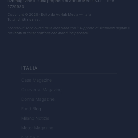
b2bmagazine.it è una proprietà di AdHub Media S.r.l. — REA
2729933
Copyright © 2026 · Edito da AdHub Media — Italia
Tutti i diritti riservati
I contenuti sono curati dalla redazione con il supporto di strumenti digitali e
realizzati in collaborazione con autori indipendenti.
ITALIA
Casa Magazine
Cineverse Magazine
Donne Magazine
Food Blog
Milano Notizie
Motor Magazine
Notizie.it