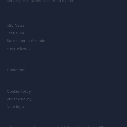
servizi per le aziende, fiere ed eventi.
SEZIONI
b2b News
Focus PMI
Servizi per le Aziende
Fiere e Eventi
MAGAZINE
Contattaci
LEGALE
Cookie Policy
Privacy Policy
Note legali