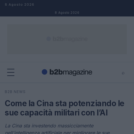
Salta al contenuto
8 Agosto 2026
8 Agosto 2026
⌕
×
⌕
B2B NEWS
Cerca
Come la Cina sta potenziando le
sue capacità militari con l’AI
La Cina sta investendo massicciamente
nell'intelligenza artificiale per migliorare le sue