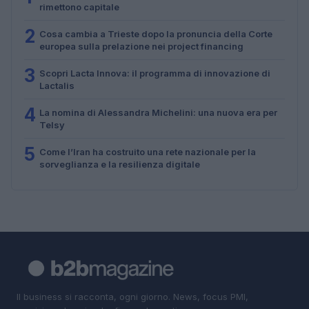
rimettono capitale
2
Cosa cambia a Trieste dopo la pronuncia della Corte
europea sulla prelazione nei project financing
3
Scopri Lacta Innova: il programma di innovazione di
Lactalis
4
La nomina di Alessandra Michelini: una nuova era per
Telsy
5
Come l’Iran ha costruito una rete nazionale per la
sorveglianza e la resilienza digitale
Il business si racconta, ogni giorno. News, focus PMI,