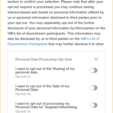
section to confirm your selection. Please note that after your
opt-out request is processed you may continue seeing
B2B NEWS
interest-based ads based on personal information utilized by
us or personal information disclosed to third parties prior to
your opt-out. You may separately opt-out of the further
disclosure of your personal information by third parties on the
IAB’s list of downstream participants. This information may
also be disclosed by us to third parties on the
IAB’s List of
Downstream Participants
that may further disclose it to other
third parties.
Please note that this website/app uses one or more Google
Personal Data Processing Opt Outs
services and may gather and store information including but
not limited to your visit or usage behaviour. You may click to
I want to opt-out of the Sharing of my
personal data.
grant or deny consent to Google and its third-party tags to
Opted In
use your data for below specified purposes in below Google
Ripensare le tecnologie umanitarie oltre i criteri dei
consent section.
donatori
I want to opt-out of the Sale of my
Personal Data.
Martina Marchesi · 10 Lug 2026
Opted In
I want to opt-out of processing my
B2B NEWS
Personal Data for Targeted Advertising.
Opted In