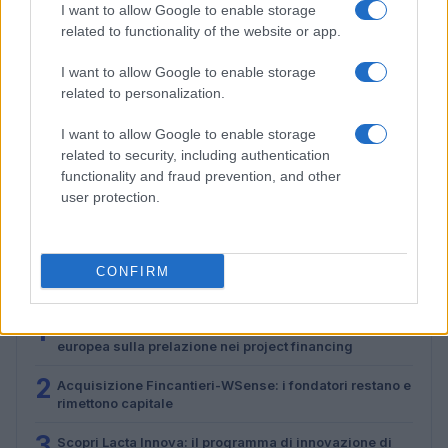
I want to allow Google to enable storage
related to functionality of the website or app.
I want to allow Google to enable storage
related to personalization.
I want to allow Google to enable storage
Cosa cambia a Trieste dopo la pronuncia della Corte
related to security, including authentication
europea sulla prelazione nei project financing
functionality and fraud prevention, and other
user protection.
Martina Marchesi · 5 Lug 2026
CONFIRM
PIÙ LETTI
1
Cosa cambia a Trieste dopo la pronuncia della Corte
europea sulla prelazione nei project financing
2
Acquisizione Fincantieri-WSense: i fondatori restano e
rimettono capitale
3
Scopri Lacta Innova: il programma di innovazione di