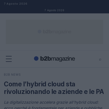
Salta al contenuto
7 Agosto 2026
7 Agosto 2026
⌕
×
⌕
B2B NEWS
Cerca
Come l’hybrid cloud sta
rivoluzionando le aziende e le PA
La digitalizzazione accelera grazie all'hybrid cloud:
ecco perché è fondamentale per aziende e pubbliche