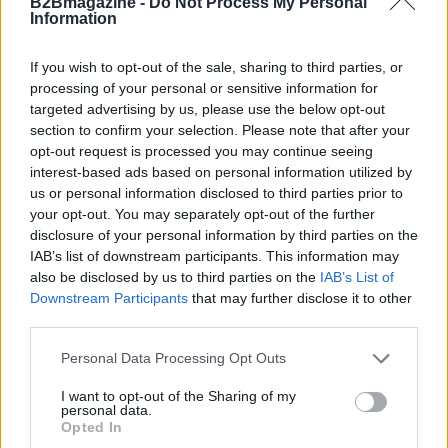
B2Bmagazine -
Do Not Process My Personal
strumenti di accompagnamento per le startup
Information
italiane, puntando sul
European Innovation
If you wish to opt-out of the sale, sharing to third parties, or
Council Accelerator
e su un
Testo Unico
processing of your personal or sensitive information for
dedicato a startup, PMI innovative, spin-off,
targeted advertising by us, please use the below opt-out
incubatori e acceleratori.
section to confirm your selection. Please note that after your
opt-out request is processed you may continue seeing
interest-based ads based on personal information utilized by
Infine, è stato ribadito il valore del
Public
us or personal information disclosed to third parties prior to
Procurement of Innovation
come leva per
your opt-out. You may separately opt-out of the further
modernizzare la Pubblica Amministrazione e creare
disclosure of your personal information by third parties on the
IAB’s list of downstream participants. This information may
domanda per soluzioni innovative. Superare le
also be disclosed by us to third parties on the
IAB’s List of
barriere amministrative e facilitare l’accesso agli
Downstream Participants
that may further disclose it to other
appalti per startup e PMI è fondamentale per
third parties.
trasformare la domanda pubblica in motore di
Please note that this website/app uses one or more Google
Personal Data Processing Opt Outs
crescita tecnologica.
services and may gather and store information including but
not limited to your visit or usage behaviour. You may click to
I want to opt-out of the Sharing of my
personal data.
grant or deny consent to Google and its third-party tags to
Opted In
use your data for below specified purposes in below Google