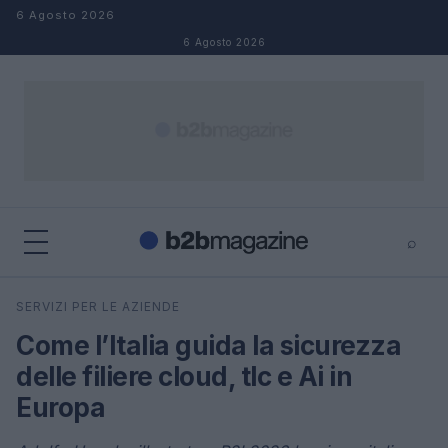
Salta al contenuto
6 Agosto 2026
6 Agosto 2026
⌕
×
⌕
SERVIZI PER LE AZIENDE
Cerca
Come l’Italia guida la sicurezza
delle filiere cloud, tlc e Ai in
Europa