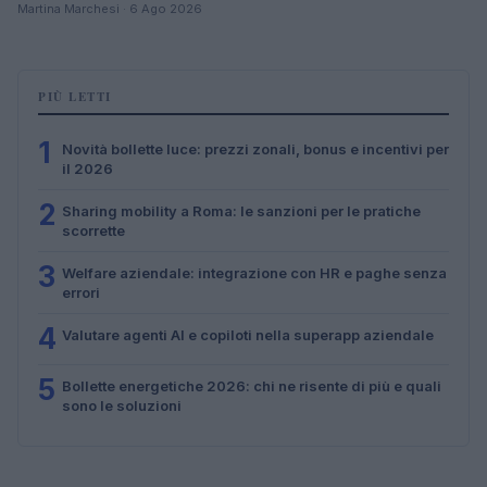
Martina Marchesi · 6 Ago 2026
PIÙ LETTI
1
Novità bollette luce: prezzi zonali, bonus e incentivi per
il 2026
2
Sharing mobility a Roma: le sanzioni per le pratiche
scorrette
3
Welfare aziendale: integrazione con HR e paghe senza
errori
4
Valutare agenti AI e copiloti nella superapp aziendale
5
Bollette energetiche 2026: chi ne risente di più e quali
sono le soluzioni