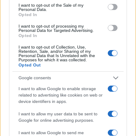
AUTORE
consent section.
I want to opt-out of the Sale of my
Andrea Innocenti
Personal Data.
Opted In
Andrea Innocenti ha coordinato dall'estero il
rientro di una cronista napoletana durante una
I want to opt-out of processing my
crisi diplomatica, gestendo contatti con
Personal Data for Targeted Advertising.
Opted In
consolati; è corrispondente esteri che
definisce linee editoriali sulla geopolitica. Nato
I want to opt-out of Collection, Use,
a Napoli, parla dialetto locale e mantiene
Retention, Sale, and/or Sharing of my
rapporti con ONG partenopee.
Personal Data that Is Unrelated with the
Purposes for which it was collected.
Opted Out
Google consents
I want to allow Google to enable storage
related to advertising like cookies on web or
device identifiers in apps.
I want to allow my user data to be sent to
Google for online advertising purposes.
I want to allow Google to send me