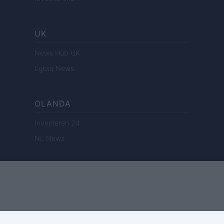
UK
News Hub UK
Lgbtq News
OLANDA
Investeren 24
NL Newz