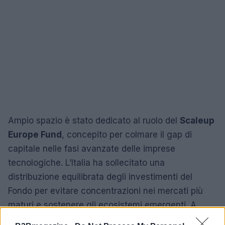
Ampio spazio è stato dedicato al ruolo del
Scaleup
Europe Fund
, concepito per colmare il gap di
capitale nelle fasi avanzate delle imprese
tecnologiche. L’Italia ha sollecitato una
distribuzione equilibrata degli investimenti del
Fondo per evitare concentrazioni nei mercati più
maturi e sostenere gli ecosistemi emergenti. A
corollario di queste misure, il ministero ha avviato