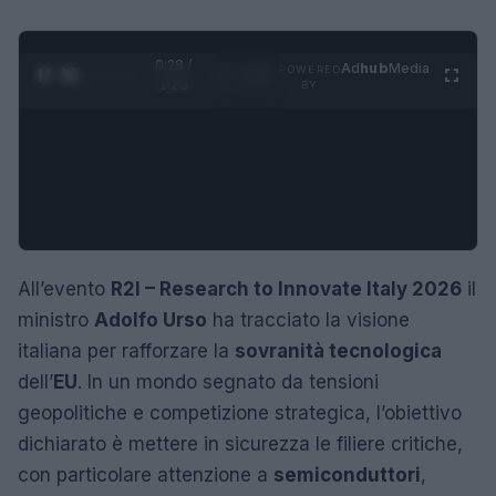
0:29 /
Ad
hub
Media
POWERED
1
/
4
1:23
BY
All’evento
R2I – Research to Innovate Italy 2026
il
ministro
Adolfo Urso
ha tracciato la visione
italiana per rafforzare la
sovranità tecnologica
dell’
EU
. In un mondo segnato da tensioni
geopolitiche e competizione strategica, l’obiettivo
dichiarato è mettere in sicurezza le filiere critiche,
con particolare attenzione a
semiconduttori
,