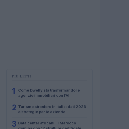
PIÙ LETTI
1
Come Dwelly sta trasformando le
agenzie immobiliari con l’AI
2
Turismo straniero in Italia: dati 2026
e strategie per le aziende
3
Data center africani: il Marocco
domina con 17 strutture certificate