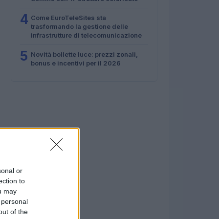
4
Come EuroTeleSites sta
trasformando la gestione delle
infrastrutture di telecomunicazione
5
Novità bollette luce: prezzi zonali,
bonus e incentivi per il 2026
sonal or
ection to
ou may
 personal
out of the