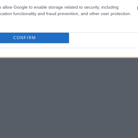
si rischia di creare punti di scambio che servono
o allow Google to enable storage related to security, including
cation functionality and fraud prevention, and other user protection.
 frammentazione anziché ridurla.
CONFIRM