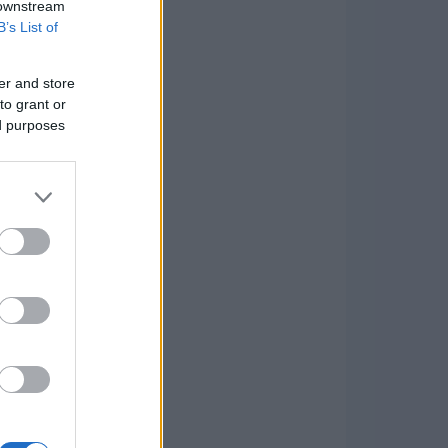
 downstream
B’s List of
er and store
to grant or
ed purposes