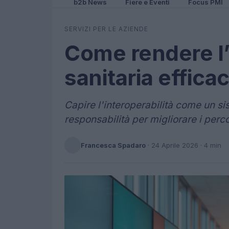
b2b News
Fiere e Eventi
Focus PMI
SERVIZI PER LE AZIENDE
Come rendere l’
sanitaria effica
Capire l'interoperabilità come un si
responsabilità per migliorare i perco
Francesca Spadaro
·
24 Aprile 2026
· 4 min