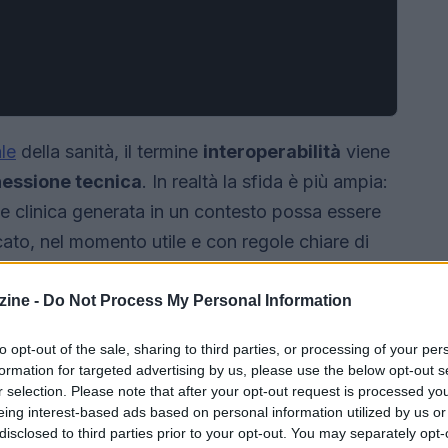
le
della sanità, il termine
interoperabilità
viene
essione tecnica
. In realtà la sfida è più ampia:
one clinica generata in un contesto possa essere
icato, nel momento utile e con regole chiare di
a uno strumento per la continuità assistenziale e
 ricomporre.
ine -
Do Not Process My Personal Information
to opt-out of the sale, sharing to third parties, or processing of your per
formation for targeted advertising by us, please use the below opt-out s
r selection. Please note that after your opt-out request is processed y
eing interest-based ads based on personal information utilized by us or
disclosed to third parties prior to your opt-out. You may separately opt-