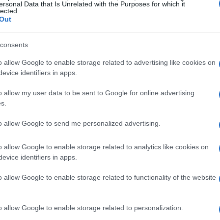
ersonal Data that Is Unrelated with the Purposes for which it
lected.
Out
li che fanno la differenza
consents
e ambiti distinti ma interdipendenti. Il primo è il
o allow Google to enable storage related to advertising like cookies on
tture, protocolli,
API
e misure di sicurezza per il
evice identifiers in apps.
a il livello
semantico
, cioè la definizione
te codifiche e vocabolari. Il terzo ambito è quello
o allow my user data to be sent to Google for online advertising
s.
essi e alle responsabilità nella gestione del dato.
approcci frammentari e aiuta a focalizzarsi su
to allow Google to send me personalized advertising.
o allow Google to enable storage related to analytics like cookies on
evice identifiers in apps.
o allow Google to enable storage related to functionality of the website
integrazioni, interfacce e
requisiti di sicurezza
ia, la sola capacità di trasmettere un file o un
o allow Google to enable storage related to personalization.
 del dato. Senza
garanzie di interpretabilità
e