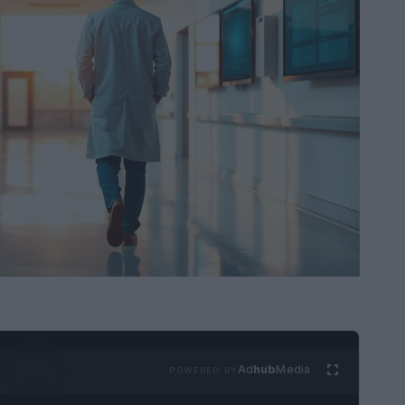
Ad
hub
Media
POWERED BY