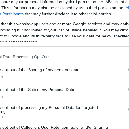
losure of your personal information by third parties on the IAB’s list of
. This information may also be disclosed by us to third parties on the
IA
Participants
that may further disclose it to other third parties.
 that this website/app uses one or more Google services and may gath
including but not limited to your visit or usage behaviour. You may click 
 to Google and its third-party tags to use your data for below specifi
ogle consent section.
l Data Processing Opt Outs
o opt-out of the Sharing of my personal data.
In
 di progettare investimenti e gare: non è
o opt-out of the Sale of my Personal Data.
ormanti, ma è necessario progettare processi che
In
nei percorsi di cura. La modernizzazione del
to opt-out of processing my Personal Data for Targeted
ro di sistemi introdotti e più dalla loro
ing.
In
amministrativi continuativi, misurabili e
o opt-out of Collection, Use, Retention, Sale, and/or Sharing