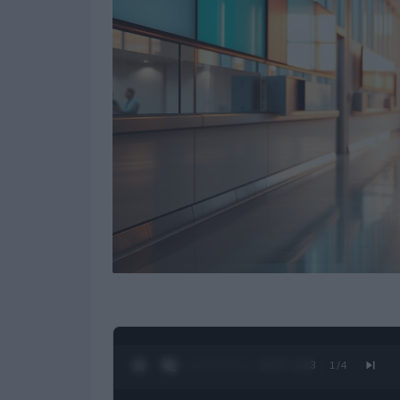
0:28 / 1:23
1
/
4