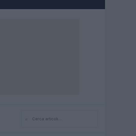
⌕
Cerca