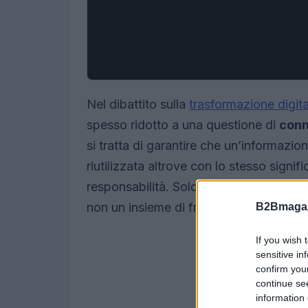
Nel dibattito sulla
trasformazione digita
spesso ridotto a una questione di
conn
si tratta di garantire che un’informazi
riutilizzata altrove con lo stesso signif
responsabilità. Solo così il dato divent
non un insieme di frammenti difficili da
B2Bmagaz
If you wish 
sensitive in
confirm you
continue se
information 