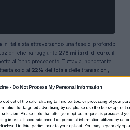
e
in Italia sta attraversando una fase di profondo
sazioni che ha raggiunto
278 miliardi di euro
, il
petto all’anno precedente. Tuttavia, nonostante
attesta solo al
22%
del totale delle transazioni,
a un ritardo rispetto a nazioni come la
ine -
Do Not Process My Personal Information
to opt-out of the sale, sharing to third parties, or processing of your per
formation for targeted advertising by us, please use the below opt-out s
r selection. Please note that after your opt-out request is processed y
eing interest-based ads based on personal information utilized by us or
disclosed to third parties prior to your opt-out. You may separately opt-