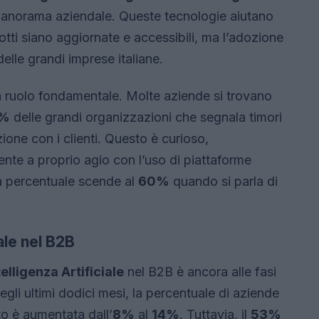
 panorama aziendale. Queste tecnologie aiutano
otti siano aggiornate e accessibili, ma l’adozione
elle grandi imprese italiane.
un ruolo fondamentale. Molte aziende si trovano
%
delle grandi organizzazioni che segnala timori
azione con i clienti. Questo è curioso,
ente a proprio agio con l’uso di piattaforme
ta percentuale scende al
60%
quando si parla di
iale nel B2B
telligenza Artificiale
nel B2B è ancora alle fasi
gli ultimi dodici mesi, la percentuale di aziende
to è aumentata dall’
8%
al
14%
. Tuttavia, il
53%