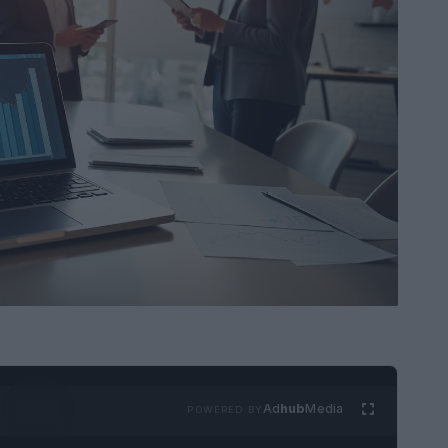
Ad
hub
Media
POWERED BY