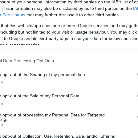
losure of your personal information by third parties on the IAB’s list of
. This information may also be disclosed by us to third parties on the
IA
Participants
that may further disclose it to other third parties.
 that this website/app uses one or more Google services and may gath
including but not limited to your visit or usage behaviour. You may click 
 to Google and its third-party tags to use your data for below specifi
ogle consent section.
l Data Processing Opt Outs
o opt-out of the Sharing of my personal data.
In
ience
emerge come un elemento chiave per le
o opt-out of the Sale of my Personal Data.
ostruire relazioni durature con i clienti.
In
 realmente
cliente-centrico
è ancora lunga, con
to opt-out of processing my Personal Data for Targeted
ano nelle fasi iniziali di questo percorso.
ing.
In
B in Italia
o opt-out of Collection, Use, Retention, Sale, and/or Sharing