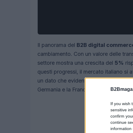
Il panorama del
B2B digital commerc
cambiamento. Con un valore delle tran
settore mostra una crescita del
5%
ris
questi progressi, il mercato italiano si 
un dato che evidenzia come vi sia ancor
Germania e la Francia.
B2Bmagaz
If you wish 
sensitive in
confirm you
continue se
information 