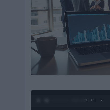
0:27 / 1:23
1
/
4