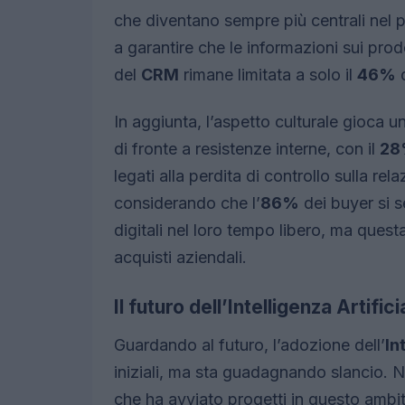
che diventano sempre più centrali nel
a garantire che le informazioni sui prod
del
CRM
rimane limitata a solo il
46%
d
In aggiunta, l’aspetto culturale gioca 
di fronte a resistenze interne, con il
28
legati alla perdita di controllo sulla rel
considerando che l’
86%
dei buyer si s
digitali nel loro tempo libero, ma ques
acquisti aziendali.
Il futuro dell’Intelligenza Artific
Guardando al futuro, l’adozione dell’
In
iniziali, ma sta guadagnando slancio. Ne
che ha avviato progetti in questo ambi