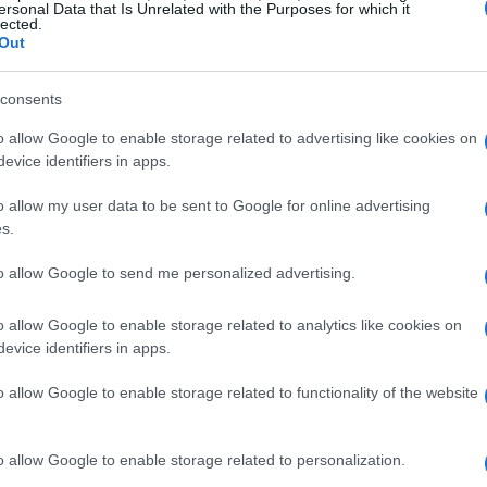
ersonal Data that Is Unrelated with the Purposes for which it
lected.
ano il successo del
B2B digital commerce
è
Out
ti. Attualmente, solo il
48%
delle grandi
consents
re simili per raccogliere e integrare i dati
o allow Google to enable storage related to advertising like cookies on
rendentemente, solo il
18%
delle aziende effettua
evice identifiers in apps.
dati, e nel
65%
dei casi la raccolta di feedback è
o allow my user data to be sent to Google for online advertising
s.
-driven
to allow Google to send me personalized advertising.
a-driven
, il potenziale della
Customer
o allow Google to enable storage related to analytics like cookies on
e inespresso. Infatti, il
27%
delle aziende non
evice identifiers in apps.
pri clienti, e soltanto l’
8%
utilizza metodologie
o allow Google to enable storage related to functionality of the website
 le esigenze del mercato.
o allow Google to enable storage related to personalization.