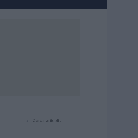
⌕
Cerca