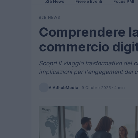
b2b News
Fiere e Eventi
Focus PMI
B2B NEWS
Comprendere la 
commercio digita
Scopri il viaggio trasformativo del c
implicazioni per l'engagement dei cl
AiAdhubMedia
·
9 Ottobre 2025
· 4 min