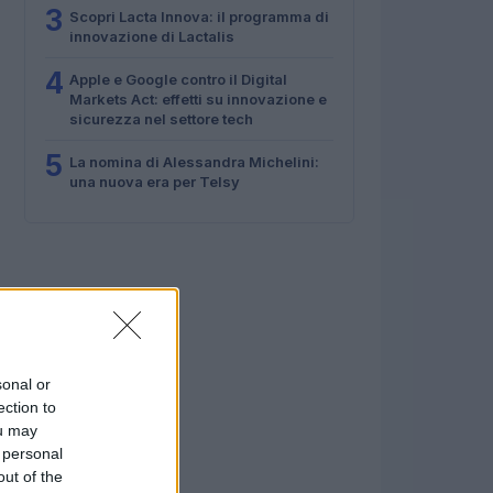
3
Scopri Lacta Innova: il programma di
innovazione di Lactalis
4
Apple e Google contro il Digital
Markets Act: effetti su innovazione e
sicurezza nel settore tech
5
La nomina di Alessandra Michelini:
una nuova era per Telsy
sonal or
ection to
ou may
 personal
out of the