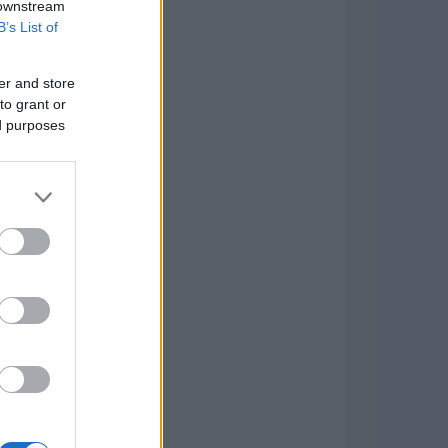
 downstream
B’s List of
er and store
to grant or
ed purposes