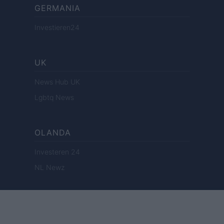
GERMANIA
Investieren24
UK
News Hub UK
Lgbtq News
OLANDA
Investeren 24
NL Newz