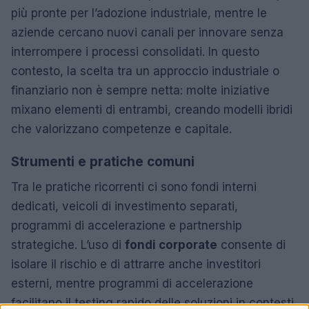
più pronte per l’adozione industriale, mentre le
aziende cercano nuovi canali per innovare senza
interrompere i processi consolidati. In questo
contesto, la scelta tra un approccio industriale o
finanziario non è sempre netta: molte iniziative
mixano elementi di entrambi, creando modelli ibridi
che valorizzano competenze e capitale.
Strumenti e pratiche comuni
Tra le pratiche ricorrenti ci sono fondi interni
dedicati, veicoli di investimento separati,
programmi di accelerazione e partnership
strategiche. L’uso di
fondi corporate
consente di
isolare il rischio e di attrarre anche investitori
esterni, mentre programmi di accelerazione
facilitano il testing rapido delle soluzioni in contesti