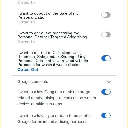
Opted In
use your data for below specified purposes in below Google
consent section.
I want to opt-out of the Sale of my
Personal Data.
Opted In
AUTORE
Martina Marchesi
I want to opt-out of processing my
Personal Data for Targeted Advertising.
Martina Marchesi ha guidato la squadra che
Opted In
ha coperto il piano urbanistico di Firenze,
sostenendo una linea editoriale basata
I want to opt-out of Collection, Use,
sull'analisi documentale. Vicedirettrice, porta
Retention, Sale, and/or Sharing of my
Personal Data that Is Unrelated with the
un dettaglio personale riconoscibile: una
Purposes for which it was collected.
mappa manoscritta dei rioni fiorentini nella sua
Opted Out
agenda.
Google consents
I want to allow Google to enable storage
related to advertising like cookies on web or
device identifiers in apps.
I want to allow my user data to be sent to
Google for online advertising purposes.