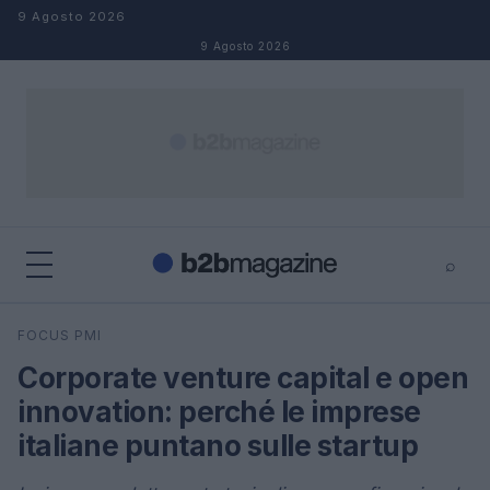
Salta al contenuto
9 Agosto 2026
9 Agosto 2026
⌕
×
⌕
FOCUS PMI
Cerca
Corporate venture capital e open
innovation: perché le imprese
italiane puntano sulle startup