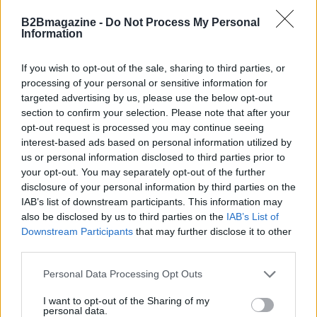
reali. Queste modalità aiutano le aziende a
B2Bmagazine -
Do Not Process My Personal
bilanciare l’esigenza di controllo con la necessità di
Information
flessibilità tipica delle startup.
If you wish to opt-out of the sale, sharing to third parties, or
processing of your personal or sensitive information for
Indipendentemente dal formato scelto, il successo
targeted advertising by us, please use the below opt-out
dipende spesso dalla capacità di coniugare visione
section to confirm your selection. Please note that after your
strategica e processi operativi: definire metriche
opt-out request is processed you may continue seeing
interest-based ads based on personal information utilized by
chiare, stabilire ruoli e mantenere canali di
us or personal information disclosed to third parties prior to
comunicazione aperti tra team aziendali e startup è
your opt-out. You may separately opt-out of the further
fondamentale per trasformare un investimento in
disclosure of your personal information by third parties on the
IAB’s list of downstream participants. This information may
vantaggio competitivo.
also be disclosed by us to third parties on the
IAB’s List of
Downstream Participants
that may further disclose it to other
Il
corporate venture capital
rappresenta una
third parties.
formula che incorpora entrambi gli scopi,
Please note that this website/app uses one or more Google
Personal Data Processing Opt Outs
diventando uno strumento sempre più adottato
services and may gather and store information including but
dalle aziende italiane che intendono innovare in
not limited to your visit or usage behaviour. You may click to
I want to opt-out of the Sharing of my
personal data.
modo sistemico.
grant or deny consent to Google and its third-party tags to