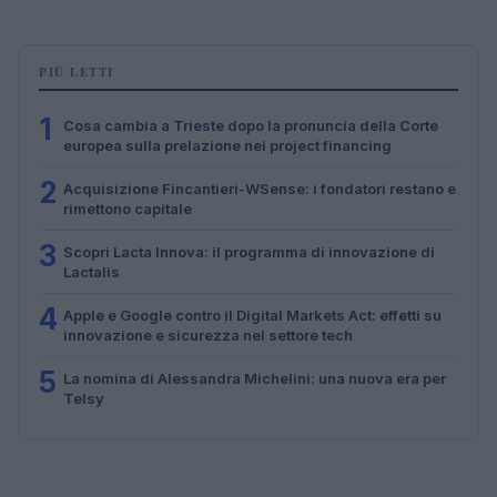
PIÙ LETTI
1
Cosa cambia a Trieste dopo la pronuncia della Corte
europea sulla prelazione nei project financing
2
Acquisizione Fincantieri-WSense: i fondatori restano e
rimettono capitale
3
Scopri Lacta Innova: il programma di innovazione di
Lactalis
4
Apple e Google contro il Digital Markets Act: effetti su
innovazione e sicurezza nel settore tech
5
La nomina di Alessandra Michelini: una nuova era per
Telsy