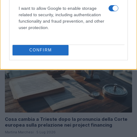
Acquisizione Fincantieri-WSense: i fondatori restano
I want to allow Google to enable storage
e rimettono capitale
related to security, including authentication
Linda Pellegrini · 7 Lug 2026
functionality and fraud prevention, and other
user protection.
B2B NEWS
CONFIRM
Cosa cambia a Trieste dopo la pronuncia della Corte
europea sulla prelazione nei project financing
Martina Marchesi · 5 Lug 2026