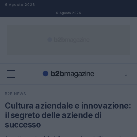
Salta al contenuto
6 Agosto 2026
6 Agosto 2026
⌕
×
⌕
B2B NEWS
Cerca
Cultura aziendale e innovazione:
il segreto delle aziende di
successo