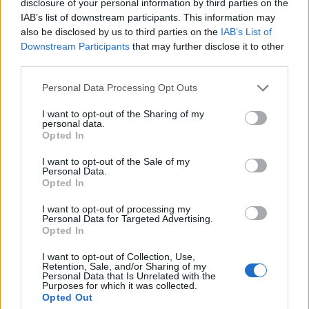
disclosure of your personal information by third parties on the
IAB’s list of downstream participants. This information may
also be disclosed by us to third parties on the
IAB’s List of
Downstream Participants
that may further disclose it to other
third parties.
Please note that this website/app uses one or more Google
Personal Data Processing Opt Outs
services and may gather and store information including but
not limited to your visit or usage behaviour. You may click to
I want to opt-out of the Sharing of my
personal data.
grant or deny consent to Google and its third-party tags to
Opted In
use your data for below specified purposes in below Google
Continua a leggere
consent section.
I want to opt-out of the Sale of my
Personal Data.
Opted In
B2B NEWS
I want to opt-out of processing my
Personal Data for Targeted Advertising.
Opted In
I want to opt-out of Collection, Use,
Retention, Sale, and/or Sharing of my
Personal Data that Is Unrelated with the
Purposes for which it was collected.
Opted Out