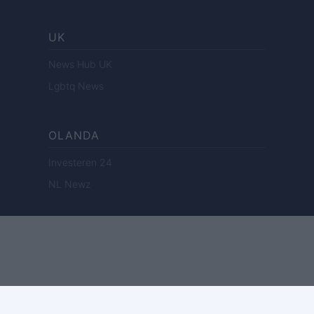
UK
News Hub UK
Lgbtq News
OLANDA
Investeren 24
NL Newz