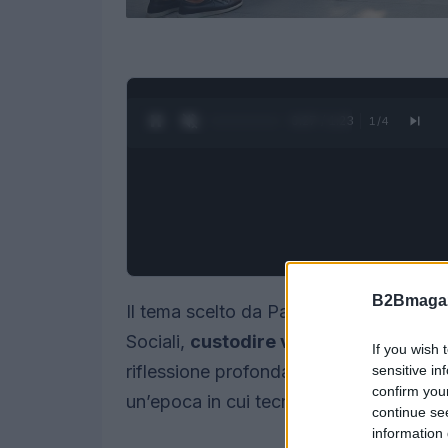
0:28 / 1:23
1
/
4
B2Bmagaz
Il tema scelto da Papa Leone XIV per 
Sociali,
custodire voci e volti umani
,
If you wish 
riflessione profonda e attuale. Questa 
sensitive in
confirm you
un’epoca in cui tecnologia e umanità si
continue se
information 