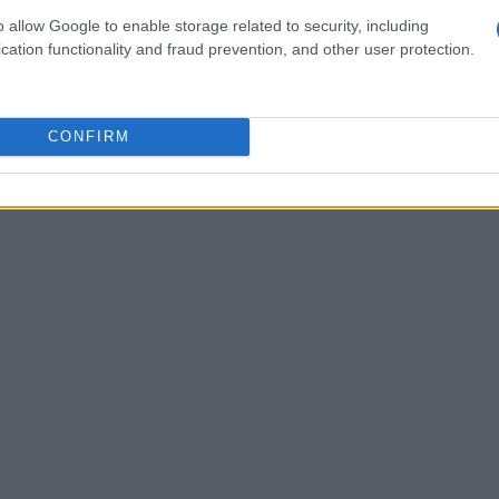
 dati, ma un atto intrinsecamente umano che
o allow Google to enable storage related to security, including
cation functionality and fraud prevention, and other user protection.
. In questo contesto, è cruciale considerare il
CONFIRM