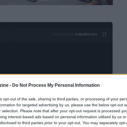
Ad
hub
Media
POWERED BY
ine -
Do Not Process My Personal Information
la 60ª Giornata Mondiale delle Comunicazioni
 può apparire inizialmente banale, ma offre una
to opt-out of the sale, sharing to third parties, or processing of your per
tematica interroga la società contemporanea, in
formation for targeted advertising by us, please use the below opt-out s
r selection. Please note that after your opt-out request is processed y
 intrecciano sempre di più.
eing interest-based ads based on personal information utilized by us or
disclosed to third parties prior to your opt-out. You may separately opt-