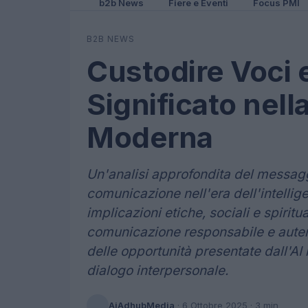
b2b News
Fiere e Eventi
Focus PMI
B2B NEWS
Custodire Voci e
Significato nel
Moderna
Un'analisi approfondita del messagg
comunicazione nell'era dell'intellige
implicazioni etiche, sociali e spirit
comunicazione responsabile e autenti
delle opportunità presentate dall'AI
dialogo interpersonale.
AiAdhubMedia
·
6 Ottobre 2025
· 3 min