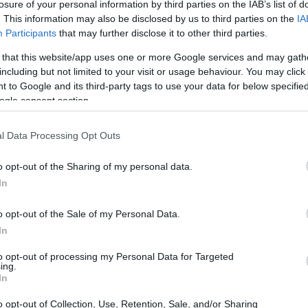
losure of your personal information by third parties on the IAB’s list of
. This information may also be disclosed by us to third parties on the
IA
Participants
that may further disclose it to other third parties.
 that this website/app uses one or more Google services and may gath
including but not limited to your visit or usage behaviour. You may click 
 to Google and its third-party tags to use your data for below specifi
ogle consent section.
l Data Processing Opt Outs
o opt-out of the Sharing of my personal data.
In
o opt-out of the Sale of my Personal Data.
In
to opt-out of processing my Personal Data for Targeted
omunicazione nell’era digitale
ing.
In
crescente di
intelligenza artificiale
, la
o opt-out of Collection, Use, Retention, Sale, and/or Sharing