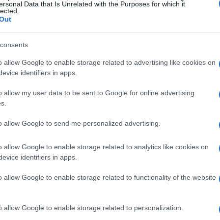
ersonal Data that Is Unrelated with the Purposes for which it
e scambio di informazioni a un
atto di
lected.
Out
onsiderare la comunicazione come un mero
re sociale, educativo e democratico che
consents
 come fruitori di contenuti.
o allow Google to enable storage related to advertising like cookies on
evice identifiers in apps.
a comunicazione
o allow my user data to be sent to Google for online advertising
lligenza artificiale possa generare testi e
s.
a dipendere dall’essere umano. Sono gli individui
to allow Google to send me personalized advertising.
izzarle per comunicare. Senza l’iniziativa umana,
semplice strumento inattivo.
o allow Google to enable storage related to analytics like cookies on
evice identifiers in apps.
nimento nella comunicazione
o allow Google to enable storage related to functionality of the website
riflettere sull’importanza di non delegare alle
o allow Google to enable storage related to personalization.
ienza
,
discernimento
e
libertà personale
. La