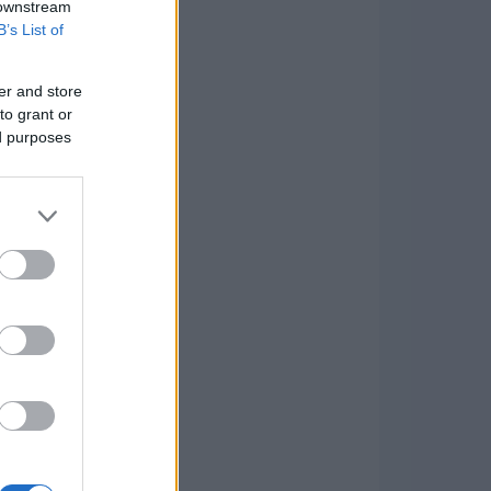
 downstream
B’s List of
er and store
to grant or
ed purposes