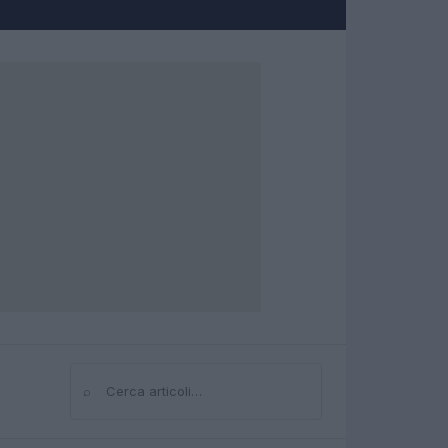
⌕
Cerca