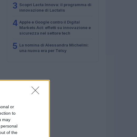
3
Scopri Lacta Innova: il programma di
innovazione di Lactalis
4
Apple e Google contro il Digital
Markets Act: effetti su innovazione e
sicurezza nel settore tech
5
La nomina di Alessandra Michelini:
una nuova era per Telsy
sonal or
ection to
ou may
 personal
out of the