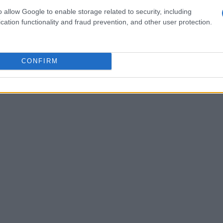
novazione e impatto sociale
o allow Google to enable storage related to security, including
cation functionality and fraud prevention, and other user protection.
u
, un programma europeo di accelerazione
ech
più promettenti. Con l’obiettivo di rafforzare
reando un vero e proprio ponte tra innovazione
CONFIRM
i questo programma si svolgerà a partire da
no.