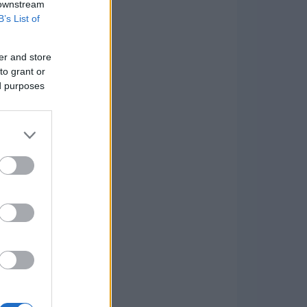
 downstream
B’s List of
er and store
to grant or
ed purposes