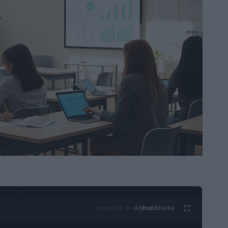
Ad
hub
Media
POWERED BY