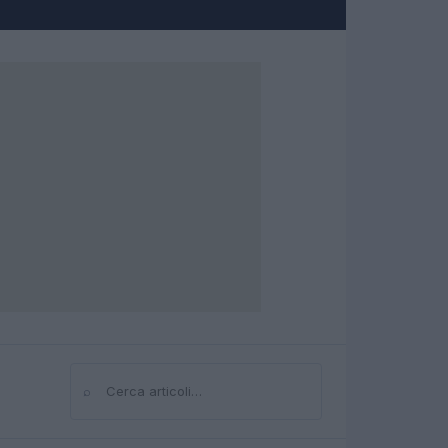
⌕
Cerca