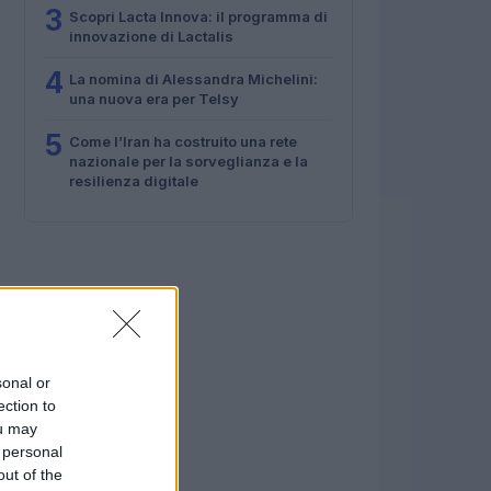
3
Scopri Lacta Innova: il programma di
innovazione di Lactalis
4
La nomina di Alessandra Michelini:
una nuova era per Telsy
5
Come l’Iran ha costruito una rete
nazionale per la sorveglianza e la
resilienza digitale
sonal or
ection to
ou may
 personal
out of the