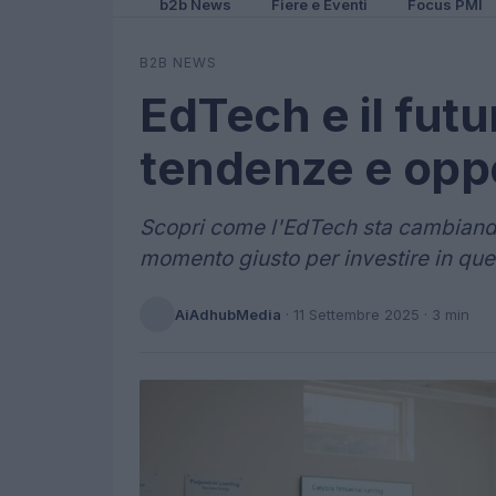
b2b News
Fiere e Eventi
Focus PMI
B2B NEWS
EdTech e il futu
tendenze e opp
Scopri come l'EdTech sta cambiando
momento giusto per investire in ques
AiAdhubMedia
·
11 Settembre 2025
· 3 min