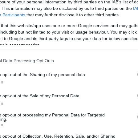
losure of your personal information by third parties on the IAB’s list of
. This information may also be disclosed by us to third parties on the
IA
Participants
that may further disclose it to other third parties.
 that this website/app uses one or more Google services and may gath
including but not limited to your visit or usage behaviour. You may click 
 to Google and its third-party tags to use your data for below specifi
ogle consent section.
l Data Processing Opt Outs
o opt-out of the Sharing of my personal data.
In
o opt-out of the Sale of my Personal Data.
In
educazione e l’importanza
to opt-out of processing my Personal Data for Targeted
ing.
In
ha vissuto una metamorfosi straordinaria. La
o opt-out of Collection, Use, Retention, Sale, and/or Sharing