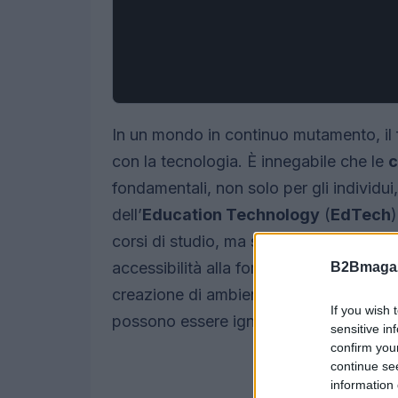
In un mondo in continuo mutamento, il f
con la tecnologia. È innegabile che le
c
fondamentali, non solo per gli individu
dell’
Education Technology
(
EdTech
)
corsi di studio, ma sta ridefinendo l’i
accessibilità alla formazione, alla pers
B2Bmagaz
creazione di ambienti ibridi fisico-digi
If you wish 
possono essere ignorate.
sensitive in
confirm you
continue se
information 