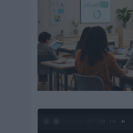
0:28 / 1:23
1
/
4