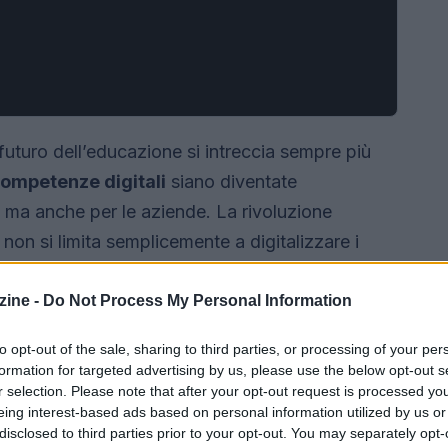
uturo dell’educazione si intreccia sempre più
ompetenze digitali
siano diventate
i, ma anche per le aziende. La rivoluzione
 non si limita semplicemente a digitalizzare i
ntero ecosistema educativo. Dalla maggiore
onalizzazione dell’apprendimento, fino alla
ine -
Do Not Process My Personal Information
tale, la tecnologia offre nuove possibilità che non
to opt-out of the sale, sharing to third parties, or processing of your per
formation for targeted advertising by us, please use the below opt-out s
r selection. Please note that after your opt-out request is processed y
eing interest-based ads based on personal information utilized by us or
disclosed to third parties prior to your opt-out. You may separately opt-