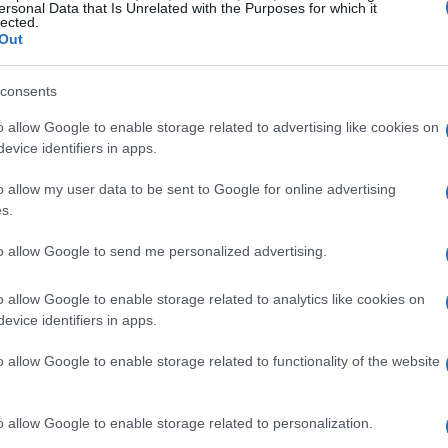
di digitalizzazione già in atto, ma ora, in
ersonal Data that Is Unrelated with the Purposes for which it
lected.
che è necessario un cambiamento strutturale. Le
Out
cienti per affrontare le complessità del presente
consents
nto continuo. Secondo il
World Economic
o allow Google to enable storage related to advertising like cookies on
dovrà aggiornare le proprie competenze entro il
evice identifiers in apps.
to del lavoro. Inoltre, il mercato globale
eci trilioni di dollari entro la fine del decennio.
o allow my user data to be sent to Google for online advertising
s.
ome una leva strategica. Tecnologie come
to allow Google to send me personalized advertising.
umentata
stanno cambiando radicalmente
o allow Google to enable storage related to analytics like cookies on
solo più accessibile, ma anche più inclusiva e
evice identifiers in apps.
non solo in aula, ma anche in ambienti digitali
specifici degli utenti. Questa rappresenta la
o allow Google to enable storage related to functionality of the website
o allow Google to enable storage related to personalization.