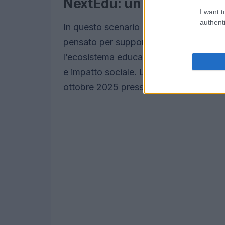
NextEdu: un ponte tra in
I want t
authenti
In questo scenario si inserisce
NextEd
pensato per supportare le startup
EdT
l’ecosistema educativo,
NextEdu
sta c
e impatto sociale. La terza edizione d
ottobre 2025 presso
OGR Tech
a Tori