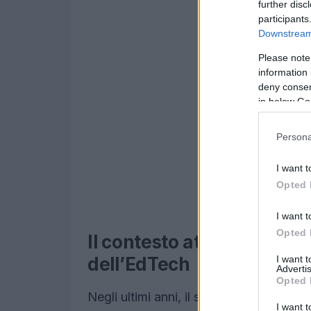
further disc
participants
Downstream 
Please note
information 
deny consent
in below Go
Persona
I want t
Opted 
I want t
Opted 
Il contesto attuale dell’
I want 
dell’EdTech
Advertis
Opted 
Negli ultimi anni, il settore educativo 
I want t