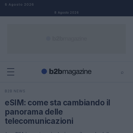
Salta al contenuto
8 Agosto 2026
8 Agosto 2026
⌕
×
⌕
B2B NEWS
Cerca
eSIM: come sta cambiando il
panorama delle
telecomunicazioni