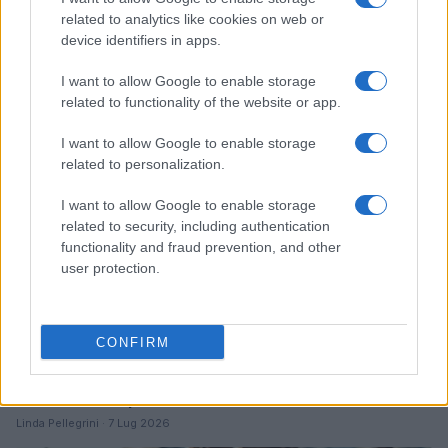
Ripensare le tecnologie umanitarie oltre i criteri dei
related to analytics like cookies on web or
donatori
device identifiers in apps.
Martina Marchesi · 10 Lug 2026
I want to allow Google to enable storage
related to functionality of the website or app.
B2B NEWS
I want to allow Google to enable storage
related to personalization.
I want to allow Google to enable storage
related to security, including authentication
functionality and fraud prevention, and other
user protection.
CONFIRM
Acquisizione Fincantieri-WSense: i fondatori restano
e rimettono capitale
Linda Pellegrini · 7 Lug 2026