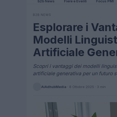
b2b News
Fiere e Eventi
Focus PMI
B2B NEWS
Esplorare i Vant
Modelli Linguist
Artificiale Gene
Scopri i vantaggi dei modelli linguis
artificiale generativa per un futuro s
AiAdhubMedia
·
8 Ottobre 2025
· 3 min