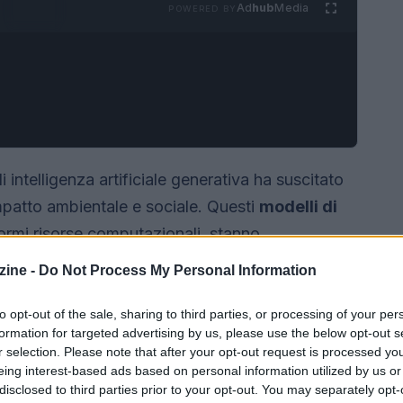
Ad
hub
Media
POWERED BY
i intelligenza artificiale generativa ha suscitato
impatto ambientale e sociale. Questi
modelli di
ormi risorse computazionali, stanno
ntali e sfide per le comunità di tutto il mondo.
ine -
Do Not Process My Personal Information
rova nei
modelli di linguaggio piccoli
,
ifiche. In questo articolo, si esploreranno i
to opt-out of the sale, sharing to third parties, or processing of your per
formation for targeted advertising by us, please use the below opt-out s
te e sostenibili.
r selection. Please note that after your opt-out request is processed y
eing interest-based ads based on personal information utilized by us or
disclosed to third parties prior to your opt-out. You may separately opt-