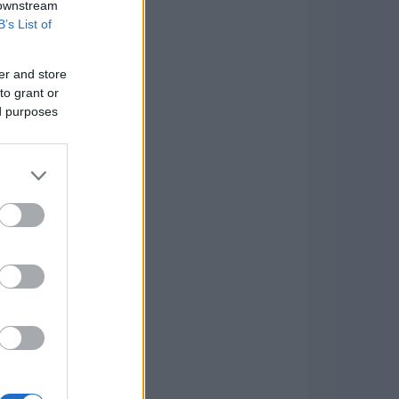
 downstream
B’s List of
er and store
to grant or
ed purposes