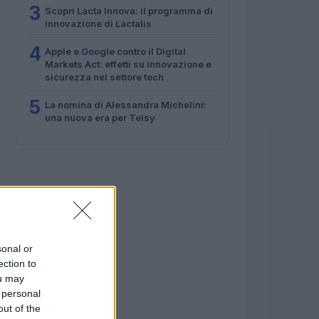
3
Scopri Lacta Innova: il programma di
innovazione di Lactalis
4
Apple e Google contro il Digital
Markets Act: effetti su innovazione e
sicurezza nel settore tech
5
La nomina di Alessandra Michelini:
una nuova era per Telsy
sonal or
ection to
ou may
 personal
out of the