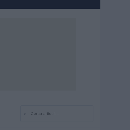
⌕
Cerca