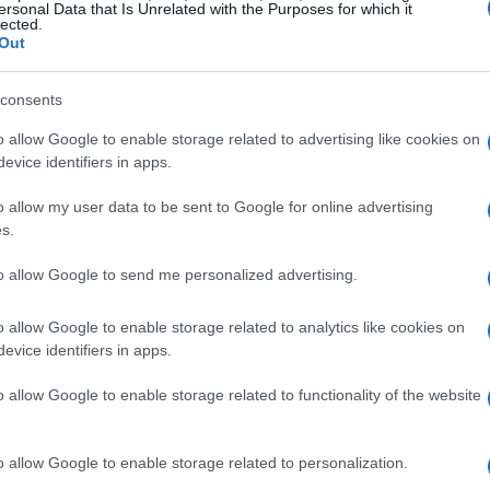
ersonal Data that Is Unrelated with the Purposes for which it
lected.
ossono elaborare informazioni più rapidamente e
Out
 loro omologhi più grandi. Ciò si traduce in
 capacità limitate, come smartphone e altri gadget
consents
o allow Google to enable storage related to advertising like cookies on
evice identifiers in apps.
o allow my user data to be sent to Google for online advertising
s.
aggio piccoli è la loro
efficienza operativa
.
esti modelli possono eseguire compiti complessi
to allow Google to send me personalized advertising.
 o di una potenza di calcolo sovradimensionata.
o allow Google to enable storage related to analytics like cookies on
entale, ma consente anche a un numero
evice identifiers in apps.
ogie avanzate, aumentando l’inclusività nel
o allow Google to enable storage related to functionality of the website
enibilità
o allow Google to enable storage related to personalization.