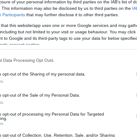
losure of your personal information by third parties on the IAB’s list of
. This information may also be disclosed by us to third parties on the
IA
Participants
that may further disclose it to other third parties.
 that this website/app uses one or more Google services and may gath
including but not limited to your visit or usage behaviour. You may click 
 to Google and its third-party tags to use your data for below specifi
ogle consent section.
l Data Processing Opt Outs
o opt-out of the Sharing of my personal data.
In
o opt-out of the Sale of my Personal Data.
In
nguaggio piccoli
to opt-out of processing my Personal Data for Targeted
ing.
In
ono una serie di vantaggi che li rendono attraenti
e per l’ambiente. Con un consumo di risorse
o opt-out of Collection, Use, Retention, Sale, and/or Sharing