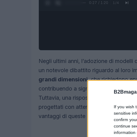
0:28 / 1:20
1
/
4
Negli ultimi anni, l’adozione di modelli d
un notevole dibattito riguardo al loro 
grandi dimensioni
, che richiedono en
contribuendo a significativi danni ambie
B2Bmagaz
Tuttavia, una risposta promettente si t
progettati con attenzione e finalità spec
If you wish 
sensitive in
vantaggi di queste soluzioni più contenu
confirm you
continue se
information 