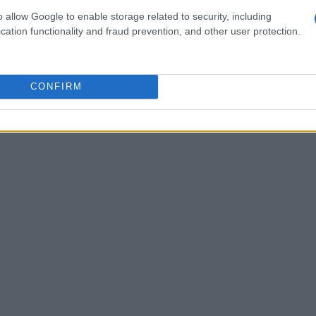
ll’impatto ambientale dell’IA ha portato a una
o allow Google to enable storage related to security, including
cation functionality and fraud prevention, and other user protection.
a tecnologia più sostenibile. I modelli di
oluzione praticabile, poiché richiedono meno
entazione. Questo porta a una riduzione delle
CONFIRM
 di IA, un aspetto fondamentale per combattere i