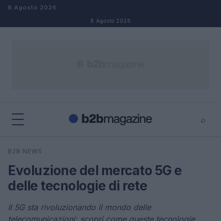
Salta al contenuto
8 Agosto 2026
8 Agosto 2026
⌕
×
⌕
B2B NEWS
Cerca
Evoluzione del mercato 5G e
delle tecnologie di rete
Il 5G sta rivoluzionando il mondo delle
telecomunicazioni: scopri come queste tecnologie