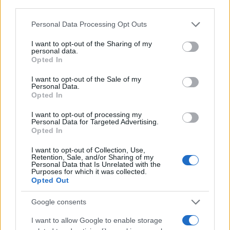
third parties.
Please note that this website/app uses one or more Google
Personal Data Processing Opt Outs
services and may gather and store information including but
not limited to your visit or usage behaviour. You may click to
I want to opt-out of the Sharing of my
personal data.
grant or deny consent to Google and its third-party tags to
Opted In
use your data for below specified purposes in below Google
consent section.
I want to opt-out of the Sale of my
Personal Data.
Opted In
I want to opt-out of processing my
Personal Data for Targeted Advertising.
Opted In
I want to opt-out of Collection, Use,
Retention, Sale, and/or Sharing of my
Personal Data that Is Unrelated with the
Purposes for which it was collected.
Opted Out
Google consents
I want to allow Google to enable storage