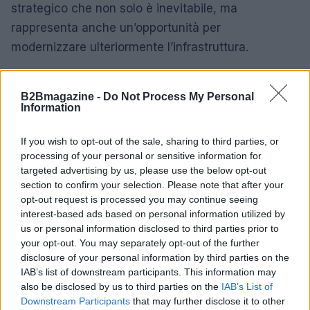
strategico che non solo è inevitabile, ma
rappresenta anche un’opportunità per
modernizzare ulteriormente l’infrastruttura.
In sintesi, la combinazione di 5G Standalone, MEC
B2Bmagazine -
Do Not Process My Personal
e intelligenza artificiale sta aprendo porte a scenari
Information
completamente nuovi per il settore delle
telecomunicazioni. Gli operatori che sapranno
If you wish to opt-out of the sale, sharing to third parties, or
integrare queste tecnologie avranno la possibilità
processing of your personal or sensitive information for
targeted advertising by us, please use the below opt-out
di offrire soluzioni avanzate e personalizzate,
section to confirm your selection. Please note that after your
migliorando l’esperienza utente e creando nuove
opt-out request is processed you may continue seeing
fonti di reddito. E voi, cosa ne pensate? Quali
interest-based ads based on personal information utilized by
us or personal information disclosed to third parties prior to
opportunità vedete per il futuro delle reti? 💬✨
your opt-out. You may separately opt-out of the further
disclosure of your personal information by third parties on the
IAB’s list of downstream participants. This information may
also be disclosed by us to third parties on the
IAB’s List of
AUTORE
Downstream Participants
that may further disclose it to other
AiAdhubMedia