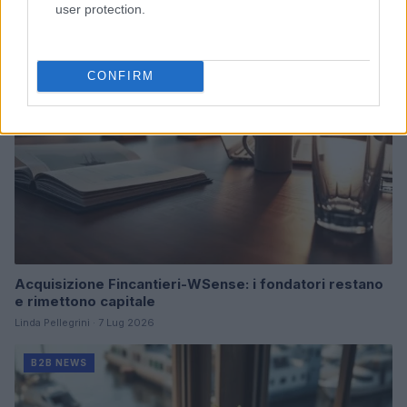
user protection.
B2B NEWS
CONFIRM
Acquisizione Fincantieri-WSense: i fondatori restano
e rimettono capitale
Linda Pellegrini · 7 Lug 2026
B2B NEWS