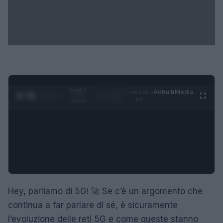
0:28 /
Ad
hub
Media
POWERED
1
/
4
1:23
BY
Hey, parliamo di 5G! 🚀 Se c’è un argomento che
continua a far parlare di sé, è sicuramente
l’evoluzione delle reti 5G e come queste stanno