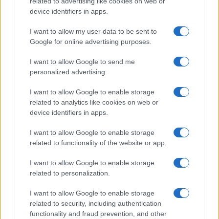
related to advertising like cookies on web or
device identifiers in apps.
Continua a leggere
I want to allow my user data to be sent to
Google for online advertising purposes.
B2B NEWS
I want to allow Google to send me
personalized advertising.
I want to allow Google to enable storage
related to analytics like cookies on web or
device identifiers in apps.
I want to allow Google to enable storage
related to functionality of the website or app.
I want to allow Google to enable storage
related to personalization.
Ripensare le tecnologie umanitarie oltre i criteri dei
I want to allow Google to enable storage
donatori
related to security, including authentication
functionality and fraud prevention, and other
Martina Marchesi · 10 Lug 2026