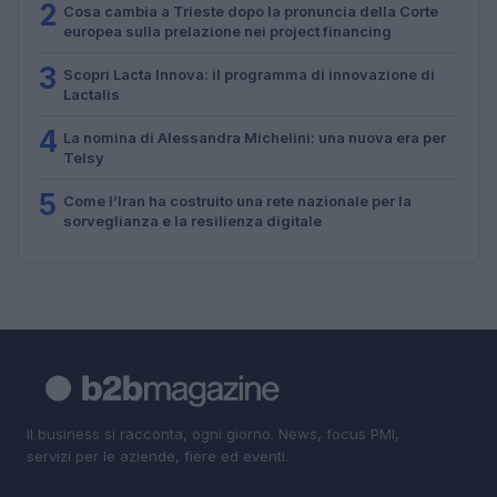
2
Cosa cambia a Trieste dopo la pronuncia della Corte
europea sulla prelazione nei project financing
3
Scopri Lacta Innova: il programma di innovazione di
Lactalis
4
La nomina di Alessandra Michelini: una nuova era per
Telsy
5
Come l’Iran ha costruito una rete nazionale per la
sorveglianza e la resilienza digitale
Il business si racconta, ogni giorno. News, focus PMI,
servizi per le aziende, fiere ed eventi.