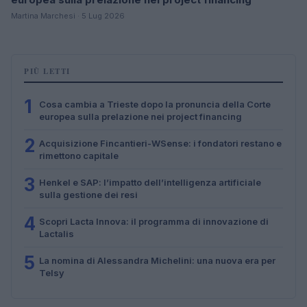
Martina Marchesi · 5 Lug 2026
PIÙ LETTI
1
Cosa cambia a Trieste dopo la pronuncia della Corte
europea sulla prelazione nei project financing
2
Acquisizione Fincantieri-WSense: i fondatori restano e
rimettono capitale
3
Henkel e SAP: l’impatto dell’intelligenza artificiale
sulla gestione dei resi
4
Scopri Lacta Innova: il programma di innovazione di
Lactalis
5
La nomina di Alessandra Michelini: una nuova era per
Telsy