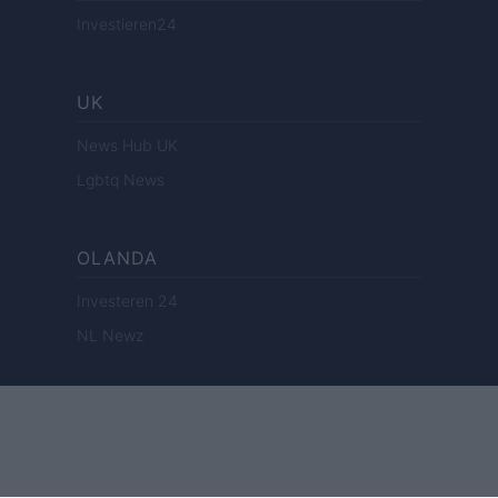
Investieren24
UK
News Hub UK
Lgbtq News
OLANDA
Investeren 24
NL Newz