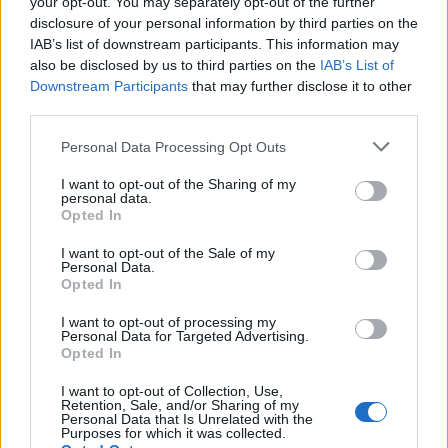
your opt-out. You may separately opt-out of the further
AUTORE
disclosure of your personal information by third parties on the
Martina Marchesi
IAB’s list of downstream participants. This information may
also be disclosed by us to third parties on the
IAB’s List of
Martina Marchesi ha guidato la squadra che
Downstream Participants
that may further disclose it to other
ha coperto il piano urbanistico di Firenze,
third parties.
sostenendo una linea editoriale basata
sull'analisi documentale. Vicedirettrice, porta
Please note that this website/app uses one or more Google
Personal Data Processing Opt Outs
un dettaglio personale riconoscibile: una
services and may gather and store information including but
mappa manoscritta dei rioni fiorentini nella sua
not limited to your visit or usage behaviour. You may click to
I want to opt-out of the Sharing of my
agenda.
personal data.
grant or deny consent to Google and its third-party tags to
Opted In
use your data for below specified purposes in below Google
consent section.
I want to opt-out of the Sale of my
Personal Data.
Opted In
I want to opt-out of processing my
Personal Data for Targeted Advertising.
Opted In
I want to opt-out of Collection, Use,
Retention, Sale, and/or Sharing of my
Personal Data that Is Unrelated with the
Purposes for which it was collected.