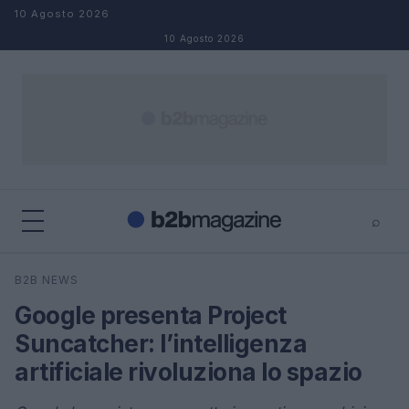
Salta al contenuto
10 Agosto 2026
10 Agosto 2026
⌕
×
⌕
B2B NEWS
Cerca
Google presenta Project
Suncatcher: l’intelligenza
artificiale rivoluziona lo spazio