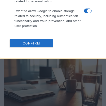
related to personalization.
I want to allow Google to enable storage
related to security, including authentication
functionality and fraud prevention, and other
user protection.
Ripensare le tecnologie umanitarie oltre i criteri dei
donatori
CONFIRM
Martina Marchesi · 10 Lug 2026
B2B NEWS