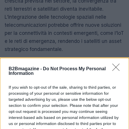
crescita prevista nel settore, la convergenza tra
reti terrestri e satellitari diventa inevitabile.
L’integrazione delle tecnologie spaziali nelle
telecomunicazioni potrebbe offrire nuove soluzioni
per la connettività in contesti emergenti, come l’IoT
e le reti di emergenza, rendendo i satelliti un asset
strategico fondamentale.
Il
Project Suncatcher
di Google rappresenta una
B2Bmagazine -
Do Not Process My Personal
visione audace per il futuro dell’intelligenza
Information
artificiale e della tecnologia. Sebbene ci siano
ancora numerosi ostacoli da superare, l’idea di
If you wish to opt-out of the sale, sharing to third parties, or
processing of your personal or sensitive information for
sfruttare l’energia solare per alimentare i data
targeted advertising by us, please use the below opt-out
center nello spazio potrebbe segnare l’inizio di una
section to confirm your selection. Please note that after your
nuova era per l’innovazione tecnologica.
opt-out request is processed you may continue seeing
interest-based ads based on personal information utilized by
us or personal information disclosed to third parties prior to