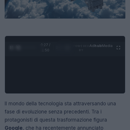
0:28 /
Ad
hub
Media
POWERED
1
/
4
1:50
BY
Il mondo della tecnologia sta attraversando una
fase di evoluzione senza precedenti. Tra i
protagonisti di questa trasformazione figura
Google
, che ha recentemente annunciato