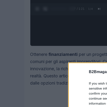
0:28 / 1:21
1
/
4
Ottenere
finanziamenti
per un progett
comuni per gli aspiranti imprenditori. 
innovazione, la richiesta di capitale è
B2Bmagaz
realtà. Questo articolo esamina i divers
dalle opzioni tradizionali a quelle più i
If you wish 
sensitive in
confirm you
continue se
information 