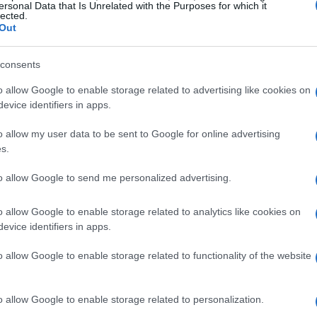
ersonal Data that Is Unrelated with the Purposes for which it
lected.
Out
le forme più comuni di finanziamento per le
consents
ecessario presentare un piano d’impresa
o allow Google to enable storage related to advertising like cookies on
evice identifiers in apps.
ffettuano una valutazione del rischio associato
ostrare la sostenibilità del progetto attraverso
o allow my user data to be sent to Google for online advertising
iche.
s.
to allow Google to send me personalized advertising.
tal
o allow Google to enable storage related to analytics like cookies on
tituita dagli
investitori privati
e dai fondi di
evice identifiers in apps.
osti a investire in start-up promettenti in cambio
o allow Google to enable storage related to functionality of the website
nziale presentare un progetto che metta in
torno sugli investimenti attesi.
o allow Google to enable storage related to personalization.