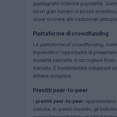
guadagnato notevole popolarità. Quest
da un gran numero di piccoli investitori
dover ricorrere alle tradizionali istituzio
Piattaforme di crowdfunding
Le
piattaforme di crowdfunding
, come
imprenditori l’opportunità di presentar
modalità permette di raccogliere fondi e
mercato. È fondamentale sviluppare un
attrarre donazioni.
Prestiti peer-to-peer
I
prestiti peer-to-peer
rappresentano u
crescita. In questo modello, gli individ
senza l’intermediazione di istituti banca