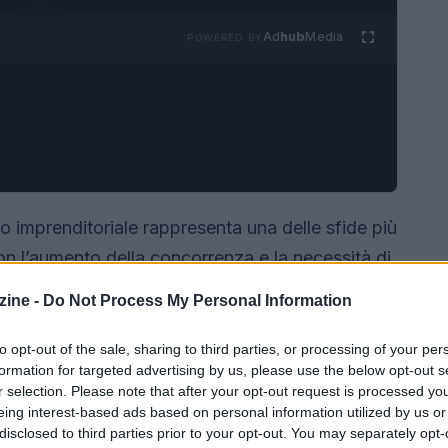
Ad
hub
Media
POWERED BY
o imprenditoriale rappresenta una delle sfide più
Con l’aumento della concorrenza e la necessità di
 diventata fondamentale per trasformare idee in
ine -
Do Not Process My Personal Information
i metodi e strategie per ottenere finanziamenti,
nnovative.
to opt-out of the sale, sharing to third parties, or processing of your per
formation for targeted advertising by us, please use the below opt-out s
r selection. Please note that after your opt-out request is processed y
eing interest-based ads based on personal information utilized by us or
disclosed to third parties prior to your opt-out. You may separately opt-