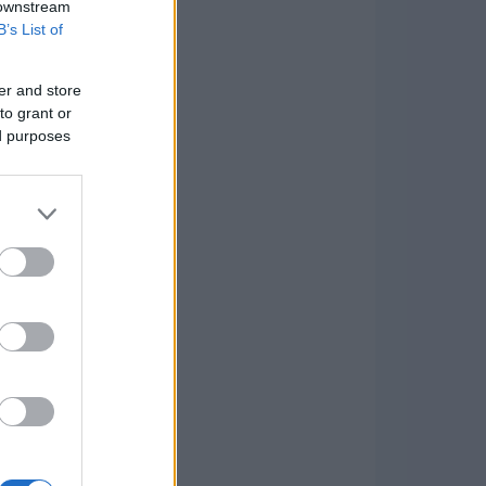
 downstream
B’s List of
er and store
to grant or
ed purposes