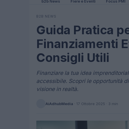
b2b News
Fiere e Eventi
Focus PMI
B2B NEWS
Guida Pratica p
Finanziamenti Ef
Consigli Utili
Finanziare la tua idea imprenditoria
accessibile. Scopri le opportunità d
visione in realtà.
AiAdhubMedia
·
17 Ottobre 2025
· 3 min