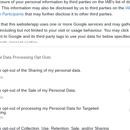
losure of your personal information by third parties on the IAB’s list of
. This information may also be disclosed by us to third parties on the
IA
Participants
that may further disclose it to other third parties.
 that this website/app uses one or more Google services and may gath
including but not limited to your visit or usage behaviour. You may click 
 to Google and its third-party tags to use your data for below specifi
ogle consent section.
l Data Processing Opt Outs
o opt-out of the Sharing of my personal data.
In
o opt-out of the Sale of my Personal Data.
tradizionali
In
to opt-out of processing my Personal Data for Targeted
mprendono banche, istituti di credito e
ing.
In
bbene consolidate, richiedono un’approfondita
gliata del progetto.
o opt-out of Collection, Use, Retention, Sale, and/or Sharing