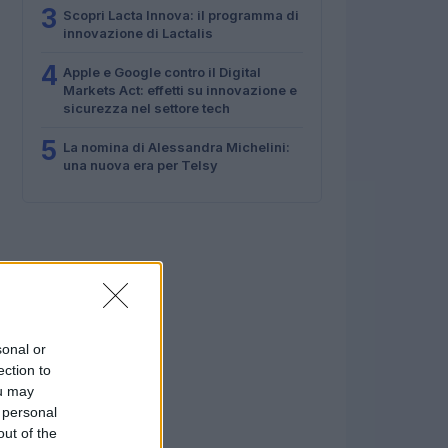
3
Scopri Lacta Innova: il programma di
innovazione di Lactalis
4
Apple e Google contro il Digital
Markets Act: effetti su innovazione e
sicurezza nel settore tech
5
La nomina di Alessandra Michelini:
una nuova era per Telsy
sonal or
ection to
ou may
 personal
out of the