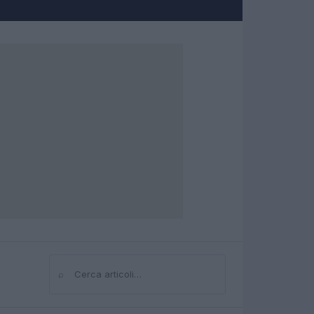
⌕
Cerca