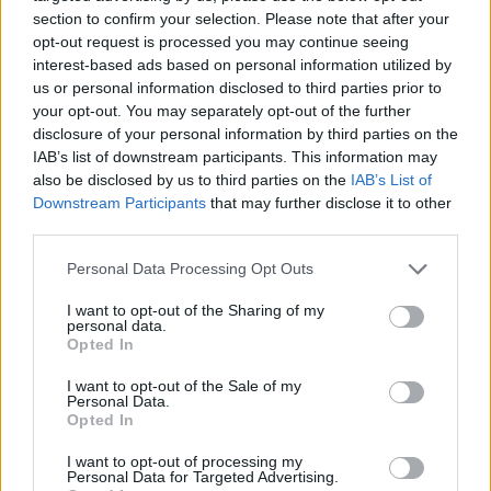
impatto significativo sui processi aziendali.
section to confirm your selection. Please note that after your
opt-out request is processed you may continue seeing
interest-based ads based on personal information utilized by
In conclusione, l’Italia non è solo un punto di
us or personal information disclosed to third parties prior to
partenza per le attività di NTT Data, ma un vero e
your opt-out. You may separately opt-out of the further
proprio laboratorio di innovazione. Le startup
disclosure of your personal information by third parties on the
IAB’s list of downstream participants. This information may
italiane e le collaborazioni con le università sono
also be disclosed by us to third parties on the
IAB’s List of
alla base dello sviluppo di tecnologie avanzate che
Downstream Participants
that may further disclose it to other
vengono poi esportate a livello globale.
third parties.
L’
Innovation Center
di NTT Data in Italia
Please note that this website/app uses one or more Google
Personal Data Processing Opt Outs
rappresenta il cuore pulsante di questa continua
services and may gather and store information including but
not limited to your visit or usage behaviour. You may click to
I want to opt-out of the Sharing of my
evoluzione.
personal data.
grant or deny consent to Google and its third-party tags to
Opted In
use your data for below specified purposes in below Google
consent section.
I want to opt-out of the Sale of my
Personal Data.
AUTORE
Opted In
AiAdhubMedia
I want to opt-out of processing my
Personal Data for Targeted Advertising.