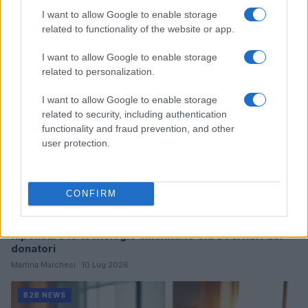
Continua a leggere
I want to allow Google to enable storage
related to functionality of the website or app.
B2B NEWS
I want to allow Google to enable storage
related to personalization.
I want to allow Google to enable storage
related to security, including authentication
functionality and fraud prevention, and other
user protection.
CONFIRM
Ripensare le tecnologie umanitarie oltre i criteri dei
donatori
Martina Marchesi · 10 Lug 2026
B2B NEWS