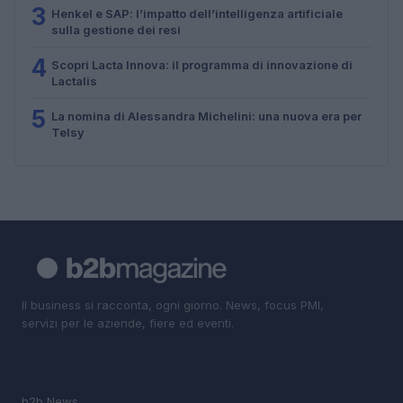
3
Henkel e SAP: l’impatto dell’intelligenza artificiale
sulla gestione dei resi
4
Scopri Lacta Innova: il programma di innovazione di
Lactalis
5
La nomina di Alessandra Michelini: una nuova era per
Telsy
Il business si racconta, ogni giorno. News, focus PMI,
servizi per le aziende, fiere ed eventi.
SEZIONI
b2b News