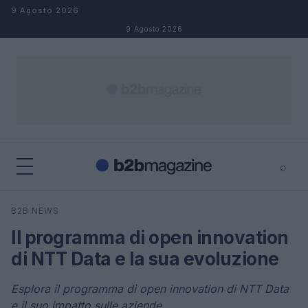
Salta al contenuto
9 Agosto 2026
9 Agosto 2026
⌕
×
⌕
B2B NEWS
Cerca
Il programma di open innovation
di NTT Data e la sua evoluzione
Esplora il programma di open innovation di NTT Data
e il suo impatto sulle aziende.