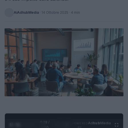
AiAdhubMedia
·
14 Ottobre 2025
· 4 min
0:29 /
Ad
hub
Media
POWERED
1
/
4
1:20
BY