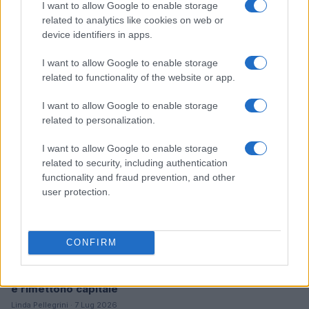
I want to allow Google to enable storage
related to analytics like cookies on web or
Ripensare le tecnologie umanitarie oltre i criteri dei
device identifiers in apps.
donatori
Martina Marchesi · 10 Lug 2026
I want to allow Google to enable storage
related to functionality of the website or app.
B2B NEWS
I want to allow Google to enable storage
related to personalization.
I want to allow Google to enable storage
related to security, including authentication
functionality and fraud prevention, and other
user protection.
CONFIRM
Acquisizione Fincantieri-WSense: i fondatori restano
e rimettono capitale
Linda Pellegrini · 7 Lug 2026