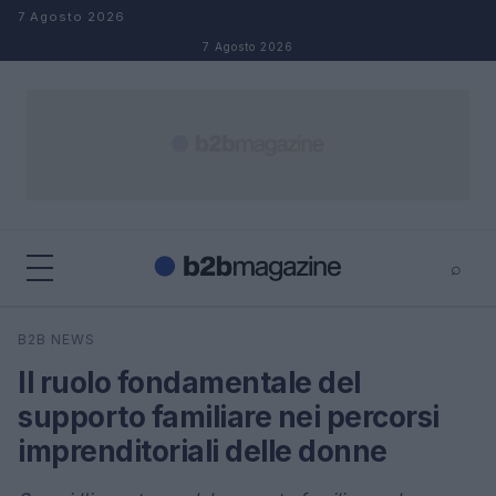
Salta al contenuto
7 Agosto 2026
7 Agosto 2026
⌕
×
⌕
B2B NEWS
Cerca
Il ruolo fondamentale del
supporto familiare nei percorsi
imprenditoriali delle donne