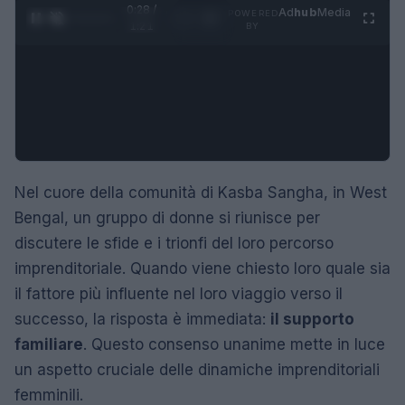
0:28 /
Ad
hub
Media
POWERED
1
/
4
1:21
BY
Nel cuore della comunità di Kasba Sangha, in West
Bengal, un gruppo di donne si riunisce per
discutere le sfide e i trionfi del loro percorso
imprenditoriale. Quando viene chiesto loro quale sia
il fattore più influente nel loro viaggio verso il
successo, la risposta è immediata:
il supporto
familiare
. Questo consenso unanime mette in luce
un aspetto cruciale delle dinamiche imprenditoriali
femminili.