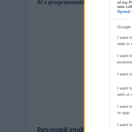
AI
e
programmabilità della rete
.
of my P
was col
Opted 
Google 
I want t
web or d
I want t
purpose
I want 
I want t
web or d
I want t
or app.
I want t
Reti mobili intelligenti