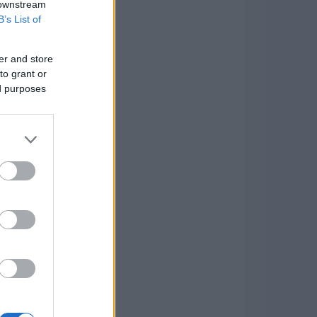
 downstream
B’s List of
er and store
to grant or
ed purposes