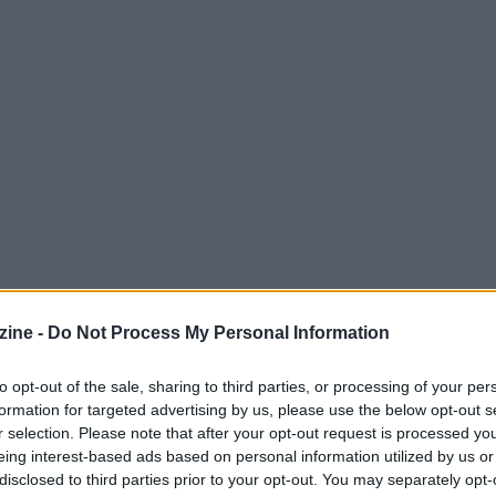
ine -
Do Not Process My Personal Information
 nella ricerca italiana
to opt-out of the sale, sharing to third parties, or processing of your per
, tenutisi a Pagani nel mese di ottobre, l’azienda
formation for targeted advertising by us, please use the below opt-out s
r selection. Please note that after your opt-out request is processed y
re 1.000 brevetti registrati dai team italiani dal
eing interest-based ads based on personal information utilized by us or
a l’eccellenza della ricerca nel settore delle reti
disclosed to third parties prior to your opt-out. You may separately opt-