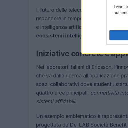
I want t
Il futuro delle telecomunicazioni preved
authenti
rispondere in tempo reale alle esigenze
e intelligenza artificiale non solo miglio
ecosistemi intelligenti
, in grado di su
Iniziative concrete e appli
Nei laboratori italiani di Ericsson, l’i
che va dalla ricerca all’applicazione pra
spazi collaborativi dove studenti, star
quattro aree principali:
connettività int
sistemi affidabili
.
Un esempio emblematico è rappresent
progettata da De-LAB Società Benefit 