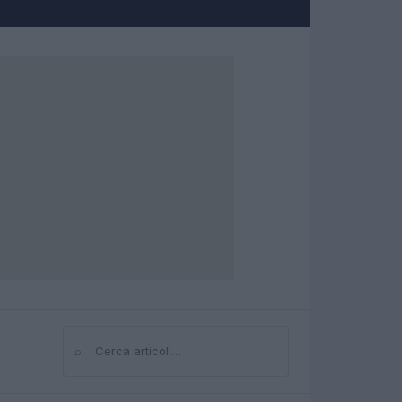
⌕
Cerca