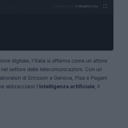
Ad
hub
Media
POWERED BY
one digitale, l’Italia si afferma come un attore
nel settore delle telecomunicazioni. Con un
laboratori di Ericsson a Genova, Pisa e Pagani
che abbracciano l’
intelligenza artificiale
, il