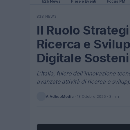
b2b News
Fiere e Eventi
Focus PMI
B2B NEWS
Il Ruolo Strategi
Ricerca e Svilu
Digitale Sosteni
L'Italia, fulcro dell'innovazione tecn
avanzate attività di ricerca e svilu
AiAdhubMedia
·
18 Ottobre 2025
· 3 min