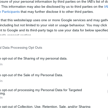
losure of your personal information by third parties on the IAB’s list of
a diverse aree tecnologiche che stanno formando
. This information may also be disclosed by us to third parties on the
IA
Participants
that may further disclose it to other third parties.
 that this website/app uses one or more Google services and may gath
le
including but not limited to your visit or usage behaviour. You may click 
 to Google and its third-party tags to use your data for below specifi
 e Sviluppo di Ericsson in Italia, ha affermato
ogle consent section.
ile dell’economia digitale, e
l’intelligenza
ettivo di Ericsson è rendere le reti mobili
l Data Processing Opt Outs
stenibili
, garantendo benefici tangibili per
o opt-out of the Sharing of my personal data.
In
o opt-out of the Sale of my Personal Data.
le comunicazioni
In
 la spina dorsale della società moderna. Il lavoro
to opt-out of processing my Personal Data for Targeted
ing.
 della piattaforma 5G verso il 6G. L’Italia, con i
In
cruciale in questa transizione, integrando
cloud
,
o opt-out of Collection, Use, Retention, Sale, and/or Sharing