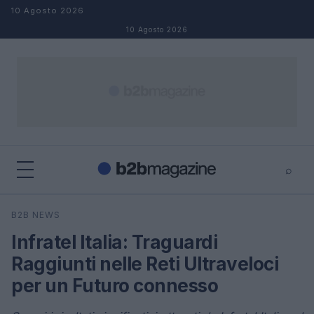
Salta al contenuto
10 Agosto 2026
10 Agosto 2026
⌕
×
⌕
B2B NEWS
Cerca
Infratel Italia: Traguardi
Raggiunti nelle Reti Ultraveloci
per un Futuro connesso