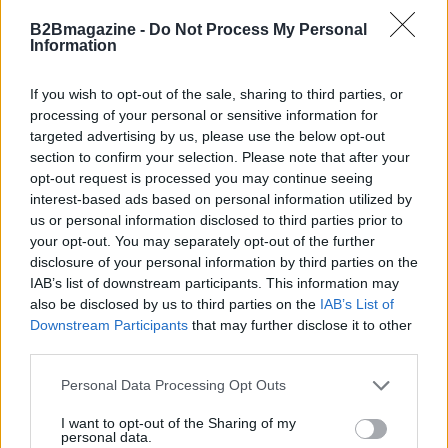
vita quotidiana dei cittadini, accrescere l’accesso a
B2Bmagazine -
Do Not Process My Personal
servizi digitali e favorire l’innovazione. L’Italia si sta
Information
posizionando come un Paese pronto a
intraprendere una crescita digitale sostenibile e
If you wish to opt-out of the sale, sharing to third parties, or
processing of your personal or sensitive information for
inclusiva.
targeted advertising by us, please use the below opt-out
section to confirm your selection. Please note that after your
opt-out request is processed you may continue seeing
interest-based ads based on personal information utilized by
AUTORE
AiAdhubMedia
us or personal information disclosed to third parties prior to
your opt-out. You may separately opt-out of the further
disclosure of your personal information by third parties on the
IAB’s list of downstream participants. This information may
also be disclosed by us to third parties on the
IAB’s List of
Downstream Participants
that may further disclose it to other
third parties.
Please note that this website/app uses one or more Google
Personal Data Processing Opt Outs
services and may gather and store information including but
not limited to your visit or usage behaviour. You may click to
I want to opt-out of the Sharing of my
personal data.
grant or deny consent to Google and its third-party tags to