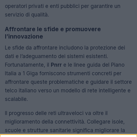
operatori privati e enti pubblici per garantire un
servizio di qualità.
Affrontare le sfide e promuovere
l’innovazione
Le sfide da affrontare includono la protezione dei
dati e l’adeguamento dei sistemi esistenti.
Fortunatamente, il
Pnrr
e le linee guida del Piano
Italia a 1 Giga forniscono strumenti concreti per
affrontare queste problematiche e guidare il settore
telco italiano verso un modello di rete intelligente e
scalabile.
Il progresso delle reti ultraveloci va oltre il
miglioramento della connettività. Collegare isole,
scuole e strutture sanitarie significa migliorare la