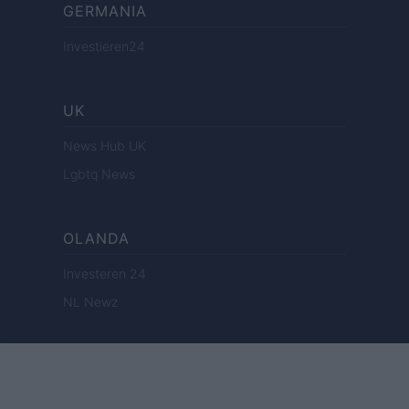
GERMANIA
Investieren24
UK
News Hub UK
Lgbtq News
OLANDA
Investeren 24
NL Newz