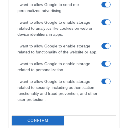
I want to allow Google to send me
personalized advertising.
I want to allow Google to enable storage
related to analytics like cookies on web or
device identifiers in apps.
I want to allow Google to enable storage
Ripensare le tecnologie umanitarie oltre i criteri dei
related to functionality of the website or app.
donatori
Martina Marchesi · 10 Lug 2026
I want to allow Google to enable storage
related to personalization.
B2B NEWS
I want to allow Google to enable storage
related to security, including authentication
functionality and fraud prevention, and other
user protection.
CONFIRM