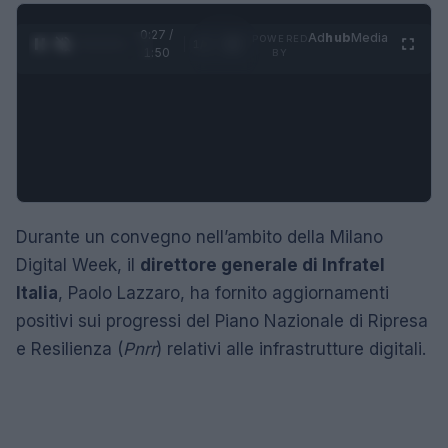
0:28 /
Ad
hub
Media
POWERED
1
/
4
1:50
BY
Durante un convegno nell’ambito della Milano
Digital Week, il
direttore generale di Infratel
Italia
, Paolo Lazzaro, ha fornito aggiornamenti
positivi sui progressi del Piano Nazionale di Ripresa
e Resilienza (
Pnrr
) relativi alle infrastrutture digitali.