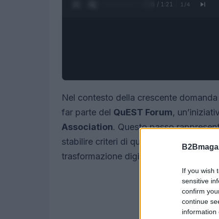
0:27 / 1:21
1
/
4
Nel contesto della crescente domanda di
far parte del
QuEST Forum
, un’iniziat
Association
. Questo passo rappresent
stabilire criteri di qualità condivisi per i
B2Bmagaz
trasformazione digitale a livello globale
If you wish 
sensitive in
confirm you
continue se
information 