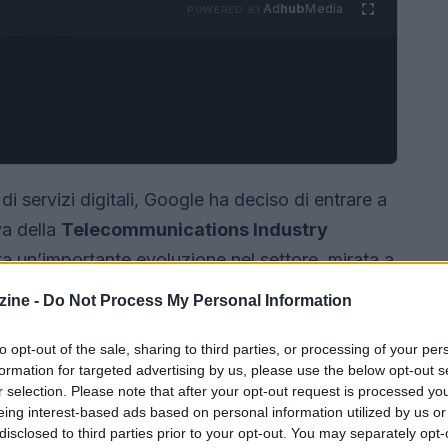
Ad
hub
Media
POWERED BY
 servizi digitali, Google ha deciso di entrare a
iva della
Telecommunications Industry
a un’importante evoluzione nel settore, mirata a
data center
, i quali sono al centro della
ine -
Do Not Process My Personal Information
.
to opt-out of the sale, sharing to third parties, or processing of your per
formation for targeted advertising by us, please use the below opt-out s
r selection. Please note that after your opt-out request is processed y
eing interest-based ads based on personal information utilized by us or
disclosed to third parties prior to your opt-out. You may separately opt-