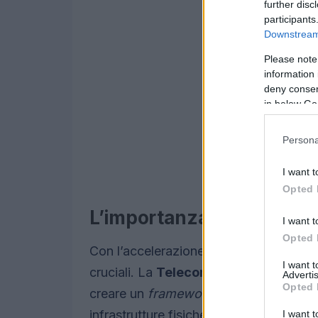
further disc
participants
Downstream 
Please note
information 
deny consent
in below Go
Persona
I want t
Opted 
L’importanza di standard 
I want t
Opted 
Con l’accelerazione della digitalizzazio
I want 
cruciali. La
Telecommunications Indu
Advertis
Opted 
creare un
framework
internazionale che 
infrastrutture fisiche. L’obiettivo è s
I want t