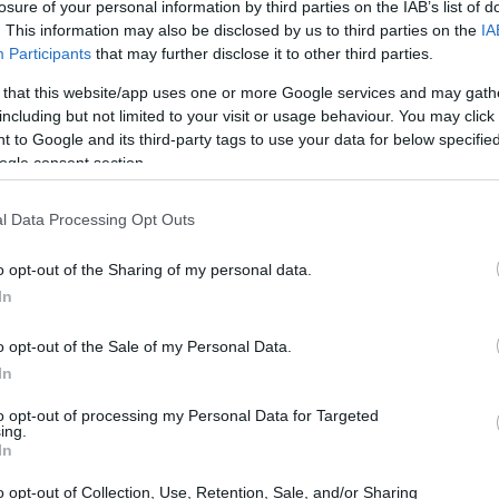
losure of your personal information by third parties on the IAB’s list of
. This information may also be disclosed by us to third parties on the
IA
Participants
that may further disclose it to other third parties.
 that this website/app uses one or more Google services and may gath
including but not limited to your visit or usage behaviour. You may click 
 to Google and its third-party tags to use your data for below specifi
ogle consent section.
l Data Processing Opt Outs
o opt-out of the Sharing of my personal data.
In
condivisi
o opt-out of the Sale of my Personal Data.
In
ne, i
data center
stanno diventando sempre più
to opt-out of processing my Personal Data for Targeted
stry Association
ha avviato un progetto per
ing.
In
garantisca l’affidabilità e la sostenibilità delle
viluppare standard che possano essere adottati da
o opt-out of Collection, Use, Retention, Sale, and/or Sharing