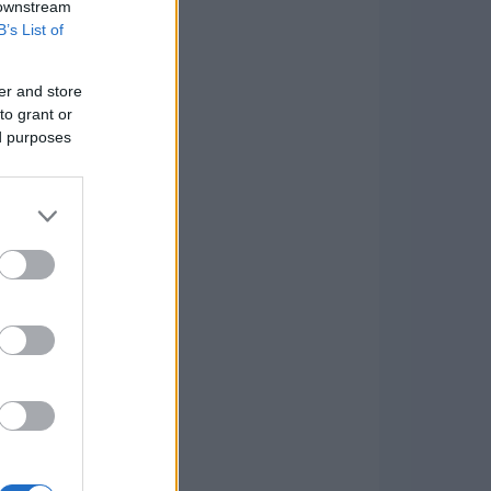
 downstream
B’s List of
er and store
to grant or
ed purposes