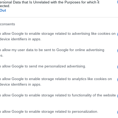
ersonal Data that Is Unrelated with the Purposes for which it
lected.
garantire una maggiore coerenza operativa.
Out
 del ciclo di vita
consents
olo sull’affidabilità operativa, ma anche sulla
o allow Google to enable storage related to advertising like cookies on
evice identifiers in apps.
atica assume un’importanza crescente, poiché il
 riflettori. La gestione del
ciclo di vita
dei data
o allow my user data to be sent to Google for online advertising
s.
mpatto ambientale e ottimizzare le risorse
to allow Google to send me personalized advertising.
n Italia
o allow Google to enable storage related to analytics like cookies on
evice identifiers in apps.
a attraversando una fase di significativa
o allow Google to enable storage related to functionality of the website
ita della capacità pari al
600%
entro il 2031.
dalla creazione di nuovi
hub regionali
, che
o allow Google to enable storage related to personalization.
ace delle risorse e un miglioramento della