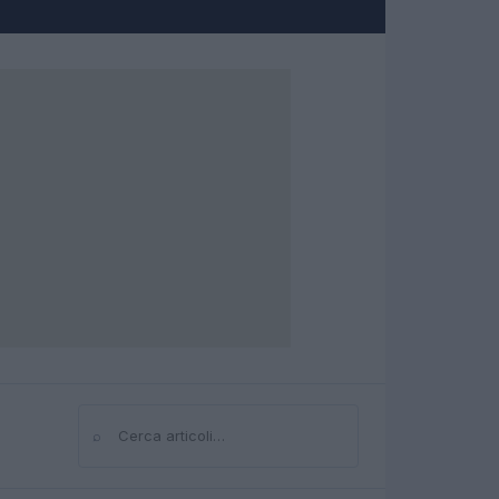
⌕
Cerca