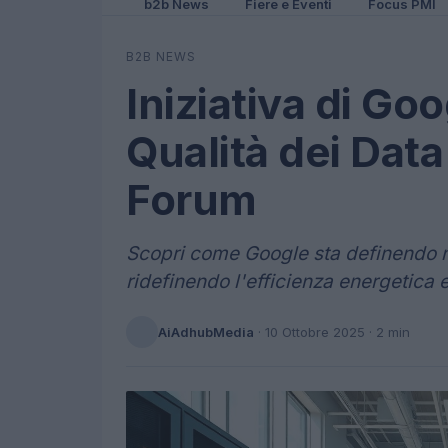
b2b News
Fiere e Eventi
Focus PMI
B2B NEWS
Iniziativa di Goo
Qualità dei Dat
Forum
Scopri come Google sta definendo nu
ridefinendo l'efficienza energetica e
AiAdhubMedia
·
10 Ottobre 2025
· 2 min