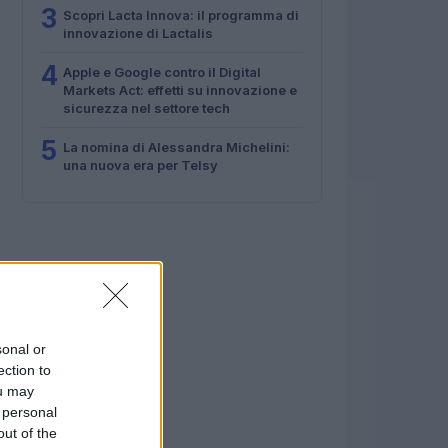
3
Scopri Lacta Innova: il programma di
innovazione di Lactalis
4
Apple e Google contro il Digital
Markets Act: effetti su innovazione e
sicurezza nel settore tech
5
La nomina di Alessandra Michelini:
una nuova era per Telsy
sonal or
ection to
ou may
 personal
out of the