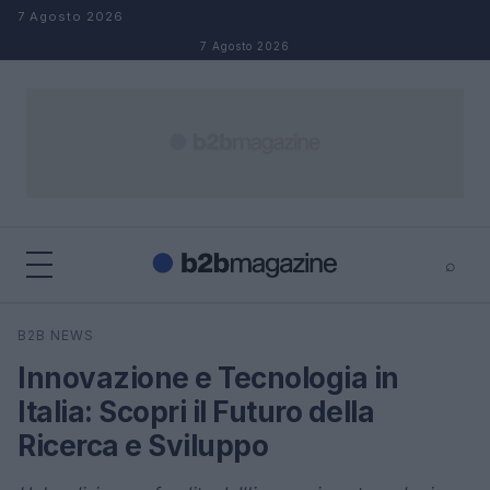
Salta al contenuto
7 Agosto 2026
7 Agosto 2026
⌕
×
⌕
B2B NEWS
Cerca
Innovazione e Tecnologia in
Italia: Scopri il Futuro della
Ricerca e Sviluppo