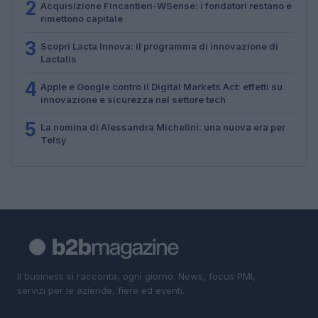
2
Acquisizione Fincantieri-WSense: i fondatori restano e
rimettono capitale
3
Scopri Lacta Innova: il programma di innovazione di
Lactalis
4
Apple e Google contro il Digital Markets Act: effetti su
innovazione e sicurezza nel settore tech
5
La nomina di Alessandra Michelini: una nuova era per
Telsy
Il business si racconta, ogni giorno. News, focus PMI,
servizi per le aziende, fiere ed eventi.