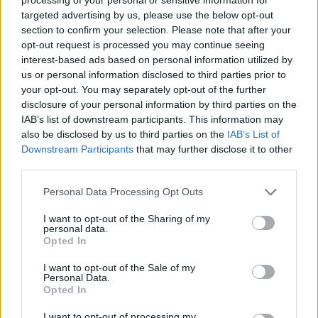
nell’ecosistema europeo delle telecomunicazioni.
targeted advertising by us, please use the below opt-out
La combinazione di una visione globale con
section to confirm your selection. Please note that after your
opt-out request is processed you may continue seeing
competenze locali consente ai centri di ricerca di
interest-based ads based on personal information utilized by
affrontare le attuali sfide, come la
sostenibilità
e
us or personal information disclosed to third parties prior to
la sicurezza dei dati.
your opt-out. You may separately opt-out of the further
disclosure of your personal information by third parties on the
Il superamento della soglia dei mille brevetti
IAB’s list of downstream participants. This information may
also be disclosed by us to third parties on the
IAB’s List of
rappresenta una chiara indicazione della leadership
Downstream Participants
that may further disclose it to other
italiana nel settore, contribuendo a plasmare le reti
third parties.
del futuro. Il lavoro dei ricercatori italiani avrà un
Please note that this website/app uses one or more Google
Personal Data Processing Opt Outs
impatto significativo sul modo di vivere e
services and may gather and store information including but
comunicare nel prossimo decennio, dalla
not limited to your visit or usage behaviour. You may click to
I want to opt-out of the Sharing of my
personal data.
grant or deny consent to Google and its third-party tags to
transizione dal 5G al 6G.
Opted In
use your data for below specified purposes in below Google
consent section.
I want to opt-out of the Sale of my
Personal Data.
Opted In
AUTORE
AiAdhubMedia
I want to opt-out of processing my