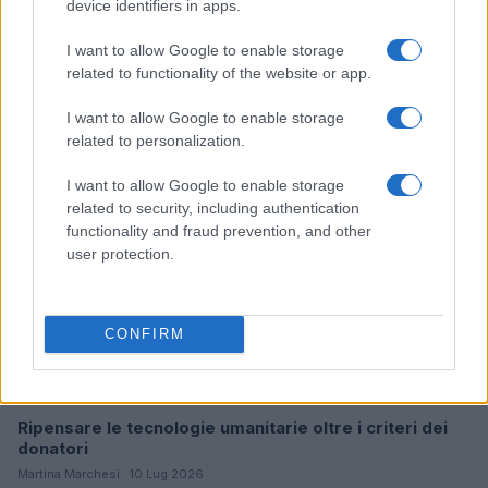
device identifiers in apps.
I want to allow Google to enable storage
Continua a leggere
related to functionality of the website or app.
I want to allow Google to enable storage
B2B NEWS
related to personalization.
I want to allow Google to enable storage
related to security, including authentication
functionality and fraud prevention, and other
user protection.
CONFIRM
Ripensare le tecnologie umanitarie oltre i criteri dei
donatori
Martina Marchesi · 10 Lug 2026