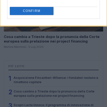
CONFIRM
Cosa cambia a Trieste dopo la pronuncia della Corte
europea sulla prelazione nei project financing
Martina Marchesi · 5 Lug 2026
PIÙ LETTI
1
Acquisizione Fincantieri-WSense: i fondatori restano e
rimettono capitale
2
Cosa cambia a Trieste dopo la pronuncia della Corte
europea sulla prelazione nei project financing
3
Scopri Lacta Innova: il programma di innovazione di