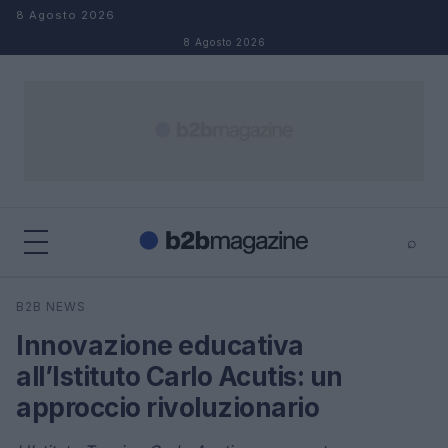
Salta al contenuto
8 Agosto 2026
8 Agosto 2026
⌕
×
⌕
B2B NEWS
Cerca
Innovazione educativa
all’Istituto Carlo Acutis: un
approccio rivoluzionario