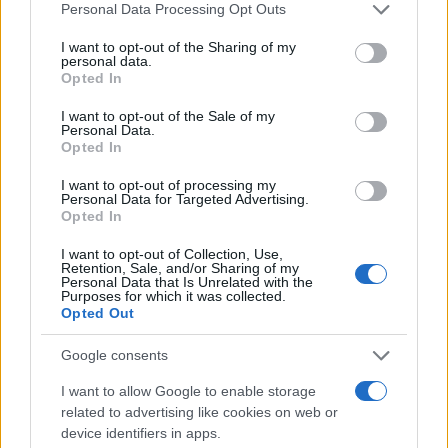
Please note that this website/app uses one or more Google
Personal Data Processing Opt Outs
services and may gather and store information including but
B2B NEWS
not limited to your visit or usage behaviour. You may click to
I want to opt-out of the Sharing of my
personal data.
grant or deny consent to Google and its third-party tags to
Opted In
use your data for below specified purposes in below Google
consent section.
I want to opt-out of the Sale of my
Personal Data.
Opted In
I want to opt-out of processing my
Personal Data for Targeted Advertising.
Opted In
I want to opt-out of Collection, Use,
Retention, Sale, and/or Sharing of my
Personal Data that Is Unrelated with the
Purposes for which it was collected.
Opted Out
Ripensare le tecnologie umanitarie oltre i criteri dei
donatori
Google consents
Martina Marchesi · 10 Lug 2026
I want to allow Google to enable storage
B2B NEWS
related to advertising like cookies on web or
device identifiers in apps.