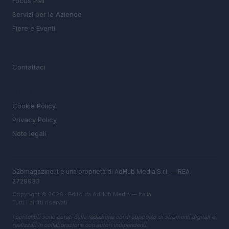
Focus PMI
Servizi per le Aziende
Fiere e Eventi
MAGAZINE
Contattaci
LEGALE
Cookie Policy
Privacy Policy
Note legali
b2bmagazine.it è una proprietà di AdHub Media S.r.l. — REA
2729933
Copyright © 2026 · Edito da AdHub Media — Italia
Tutti i diritti riservati
I contenuti sono curati dalla redazione con il supporto di strumenti digitali e
realizzati in collaborazione con autori indipendenti.