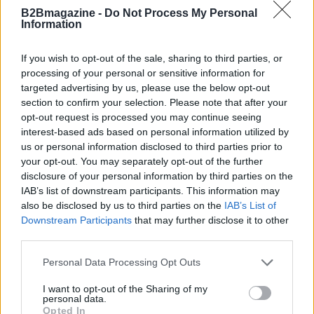
nelle abitudini quotidiane dei passeggeri,
B2Bmagazine -
Do Not Process My Personal
Information
l’esperimento di Vilnius potrebbe trasformarsi in un
modello da seguire per una mobilità urbana sempre
If you wish to opt-out of the sale, sharing to third parties, or
più elettrica e intermodale.
processing of your personal or sensitive information for
targeted advertising by us, please use the below opt-out
section to confirm your selection. Please note that after your
opt-out request is processed you may continue seeing
AUTORE
interest-based ads based on personal information utilized by
AiAdhubMedia
us or personal information disclosed to third parties prior to
your opt-out. You may separately opt-out of the further
disclosure of your personal information by third parties on the
IAB’s list of downstream participants. This information may
also be disclosed by us to third parties on the
IAB’s List of
Downstream Participants
that may further disclose it to other
third parties.
Please note that this website/app uses one or more Google
Personal Data Processing Opt Outs
services and may gather and store information including but
not limited to your visit or usage behaviour. You may click to
I want to opt-out of the Sharing of my
personal data.
grant or deny consent to Google and its third-party tags to
Opted In