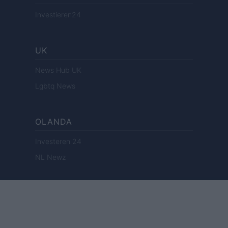
Investieren24
UK
News Hub UK
Lgbtq News
OLANDA
Investeren 24
NL Newz