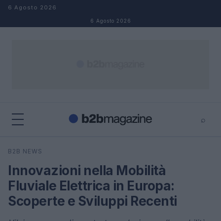
Salta al contenuto
6 Agosto 2026
6 Agosto 2026
⌕
×
⌕
B2B NEWS
Cerca
Innovazioni nella Mobilità
Fluviale Elettrica in Europa:
Scoperte e Sviluppi Recenti