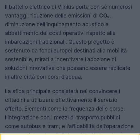
Il battello elettrico di Vilnius porta con sé numerosi
vantaggi: riduzione delle emissioni di
CO₂
,
diminuzione dell’inquinamento acustico e
abbattimento dei costi operativi rispetto alle
imbarcazioni tradizionali. Questo progetto è
sostenuto da fondi europei destinati alla mobilità
sostenibile, mirati a incentivare l’adozione di
soluzioni innovative che possano essere replicate
in altre città con corsi d’acqua.
La sfida principale consisterà nel convincere i
cittadini a utilizzare effettivamente il servizio
offerto. Elementi come la frequenza delle corse,
l’integrazione con i mezzi di trasporto pubblici
come autobus e tram, e l’affidabilità dell’operazione
saranno determinanti. Solo se il battello entrerà