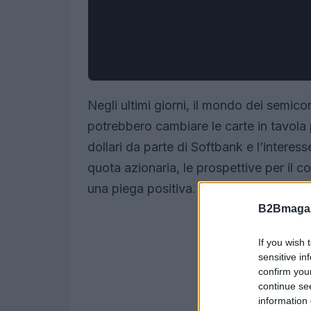
Negli ultimi giorni, il mondo dei semic
potrebbero cambiare le carte in tavola p
dollari da parte di Softbank e l’intere
quota azionaria, le prospettive per il 
una piega positiva. Ma cosa significa tu
B2Bmagaz
If you wish 
sensitive in
confirm you
continue se
information 