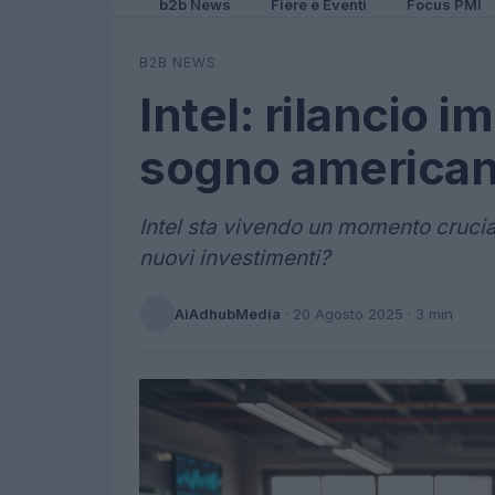
b2b News
Fiere e Eventi
Focus PMI
B2B NEWS
Intel: rilancio i
sogno america
Intel sta vivendo un momento cruciale
nuovi investimenti?
AiAdhubMedia
·
20 Agosto 2025
· 3 min