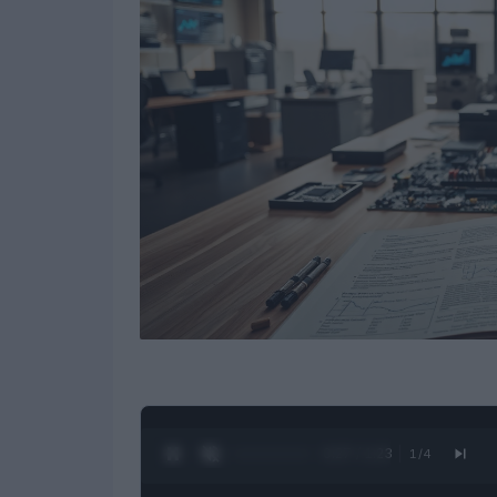
0:28 / 1:23
1
/
4