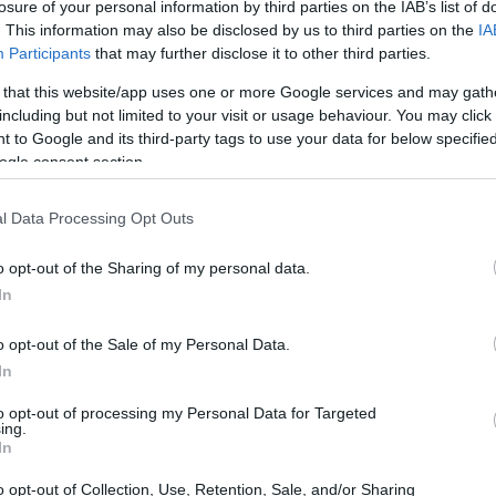
losure of your personal information by third parties on the IAB’s list of
. This information may also be disclosed by us to third parties on the
IA
Participants
that may further disclose it to other third parties.
 that this website/app uses one or more Google services and may gath
including but not limited to your visit or usage behaviour. You may click 
 to Google and its third-party tags to use your data for below specifi
ogle consent section.
l Data Processing Opt Outs
o opt-out of the Sharing of my personal data.
l
In
 Dopo anni di difficoltà, le azioni della società
o opt-out of the Sale of my Personal Data.
grazie a notizie che suggeriscono un possibile
In
ne Trump per supportare le sue fonderie. Questo
to opt-out of processing my Personal Data for Targeted
ing.
alisti avvertono, non basta a garantire un
In
 ha notato quanto sia stato altalenante il
o opt-out of Collection, Use, Retention, Sale, and/or Sharing