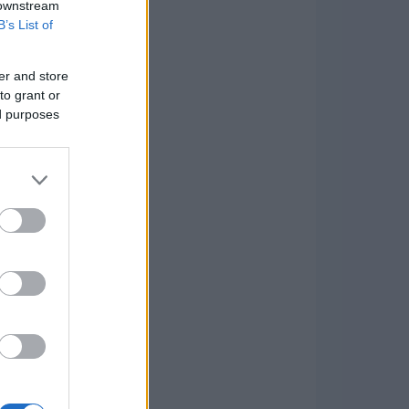
 downstream
B’s List of
er and store
to grant or
ed purposes