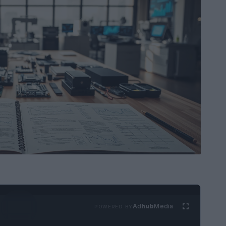
Ad
hub
Media
POWERED BY