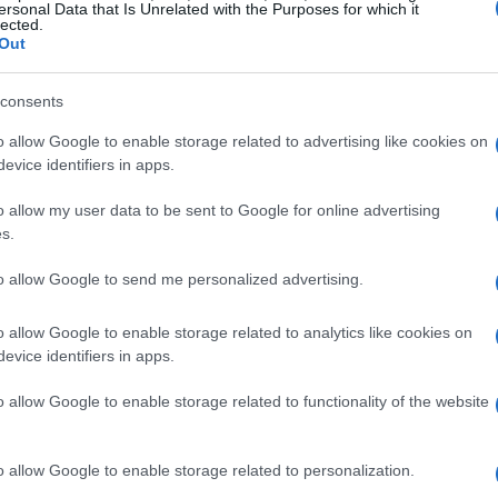
ersonal Data that Is Unrelated with the Purposes for which it
lected.
Out
mamente competitivo, con aziende come AMD e
el, il cambiamento deve andare oltre i semplici
consents
opria rivoluzione interna. Ma chi altro sta
o allow Google to enable storage related to advertising like cookies on
 🤔
evice identifiers in apps.
o allow my user data to be sent to Google for online advertising
frontare
s.
to allow Google to send me personalized advertising.
la produzione alla progettazione, ogni aspetto del
erti suggeriscono che, affinché Intel possa
o allow Google to enable storage related to analytics like cookies on
r nel mercato, è fondamentale che l’azienda
evice identifiers in apps.
del mercato. Questo è un momento cruciale per il
o allow Google to enable storage related to functionality of the website
e risponderà a queste sfide.
Chi di voi ha fiducia
🎤✌️ Un’opinione impopolare: potrebbe essere il
o allow Google to enable storage related to personalization.
dicale, ma ci sono dubbi su quanto possa