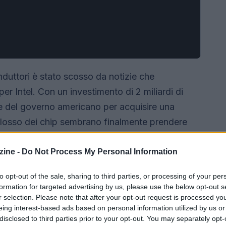
onduttori è stato scosso da notizie che
er Intel. Con un investimento di 2 miliardi di
sse del governo americano per acquisire una
colosso dei chip sembrano finalmente prendere
tto questo per il futuro dell’azienda? 💭
ine -
Do Not Process My Personal Information
to opt-out of the sale, sharing to third parties, or processing of your per
formation for targeted advertising by us, please use the below opt-out s
r selection. Please note that after your opt-out request is processed y
eing interest-based ads based on personal information utilized by us or
disclosed to third parties prior to your opt-out. You may separately opt-