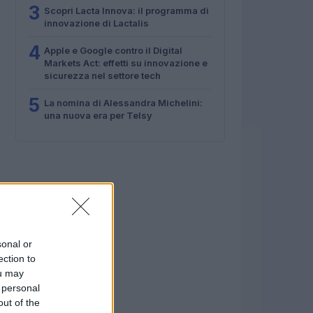
3
Scopri Lacta Innova: il programma di
innovazione di Lactalis
4
Apple e Google contro il Digital
Markets Act: effetti su innovazione e
sicurezza nel settore tech
5
La nomina di Alessandra Michelini:
una nuova era per Telsy
sonal or
ection to
ou may
 personal
out of the