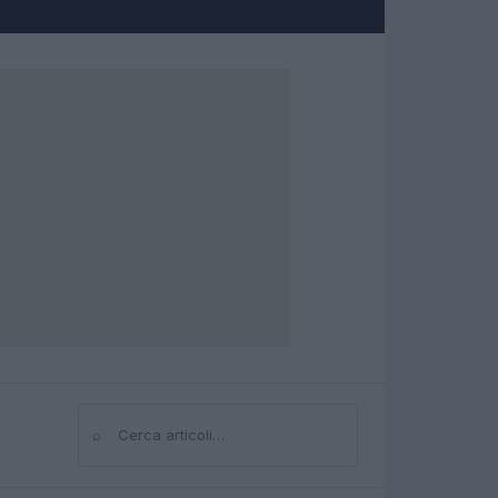
⌕
Cerca