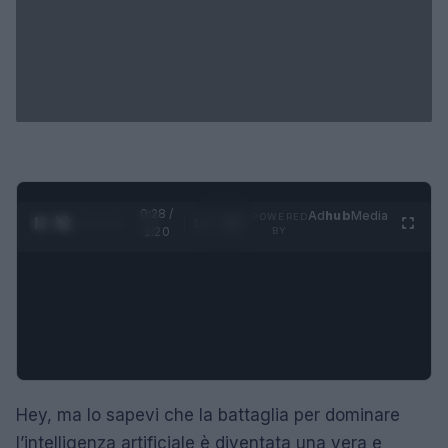
0:29 /
Ad
hub
Media
POWERED
1
/
4
1:20
BY
Hey, ma lo sapevi che la battaglia per dominare
l’intelligenza artificiale è diventata una vera e