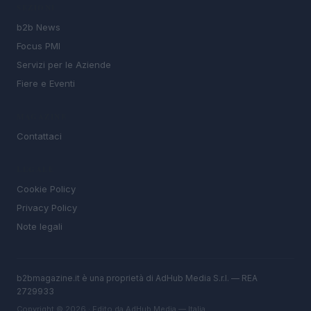
SEZIONI
b2b News
Focus PMI
Servizi per le Aziende
Fiere e Eventi
MAGAZINE
Contattaci
LEGALE
Cookie Policy
Privacy Policy
Note legali
b2bmagazine.it è una proprietà di AdHub Media S.r.l. — REA
2729933
Copyright © 2026 · Edito da AdHub Media — Italia