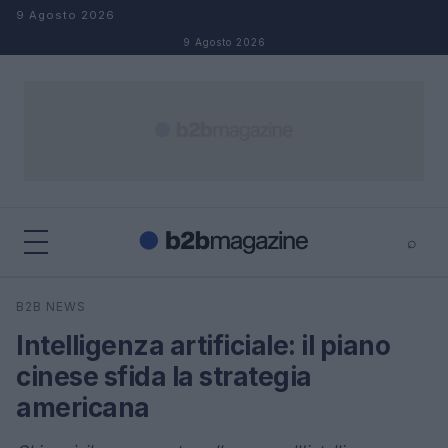
Salta al contenuto
9 Agosto 2026
9 Agosto 2026
⌕
×
⌕
B2B NEWS
Cerca
Intelligenza artificiale: il piano
cinese sfida la strategia
americana