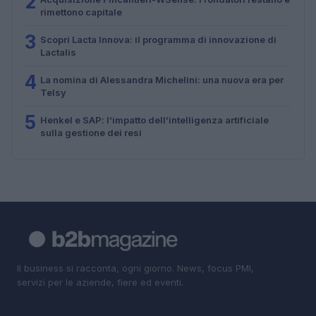
2
rimettono capitale
3
Scopri Lacta Innova: il programma di innovazione di
Lactalis
4
La nomina di Alessandra Michelini: una nuova era per
Telsy
5
Henkel e SAP: l’impatto dell’intelligenza artificiale
sulla gestione dei resi
Il business si racconta, ogni giorno. News, focus PMI,
servizi per le aziende, fiere ed eventi.