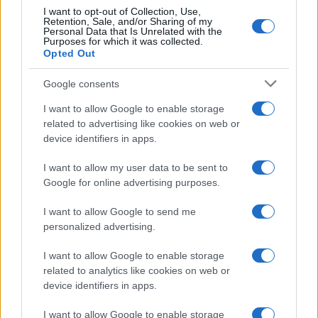
B2B NEWS
I want to opt-out of Collection, Use,
Retention, Sale, and/or Sharing of my
Personal Data that Is Unrelated with the
Purposes for which it was collected.
Opted Out
Google consents
I want to allow Google to enable storage
related to advertising like cookies on web or
device identifiers in apps.
I want to allow my user data to be sent to
Google for online advertising purposes.
Ripensare le tecnologie umanitarie oltre i criteri dei
I want to allow Google to send me
donatori
personalized advertising.
Martina Marchesi · 10 Lug 2026
I want to allow Google to enable storage
B2B NEWS
related to analytics like cookies on web or
device identifiers in apps.
I want to allow Google to enable storage