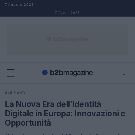
Salta al contenuto
7 Agosto 2026
7 Agosto 2026
⌕
×
⌕
B2B NEWS
Cerca
La Nuova Era dell’Identità
Digitale in Europa: Innovazioni e
Opportunità