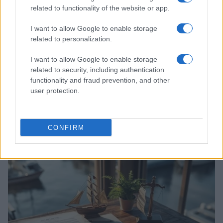
related to functionality of the website or app.
I want to allow Google to enable storage
related to personalization.
I want to allow Google to enable storage
related to security, including authentication
functionality and fraud prevention, and other
user protection.
Acquisizione Fincantieri-WSense: i fondatori restano
e rimettono capitale
Linda Pellegrini · 7 Lug 2026
CONFIRM
B2B NEWS