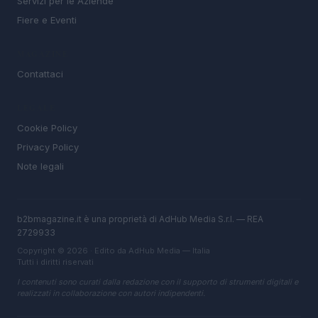
Servizi per le Aziende
Fiere e Eventi
MAGAZINE
Contattaci
LEGALE
Cookie Policy
Privacy Policy
Note legali
b2bmagazine.it è una proprietà di AdHub Media S.r.l. — REA
2729933
Copyright © 2026 · Edito da AdHub Media — Italia
Tutti i diritti riservati
I contenuti sono curati dalla redazione con il supporto di strumenti digitali e
realizzati in collaborazione con autori indipendenti.