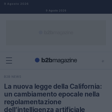
Salta al contenuto
9 Agosto 2026
9 Agosto 2026
⌕
×
⌕
B2B NEWS
Cerca
La nuova legge della California:
un cambiamento epocale nella
regolamentazione
dell’intelligenza artificiale