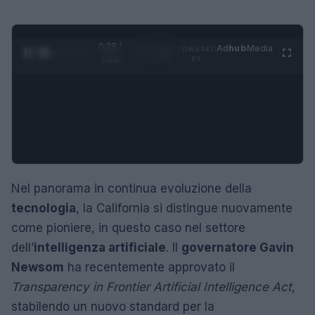
0:29 /
Ad
hub
Media
POWERED
1
/
4
1:23
BY
Nel panorama in continua evoluzione della
tecnologia
, la California si distingue nuovamente
come pioniere, in questo caso nel settore
dell’
intelligenza artificiale
. Il
governatore Gavin
Newsom
ha recentemente approvato il
Transparency in Frontier Artificial Intelligence Act
,
stabilendo un nuovo standard per la