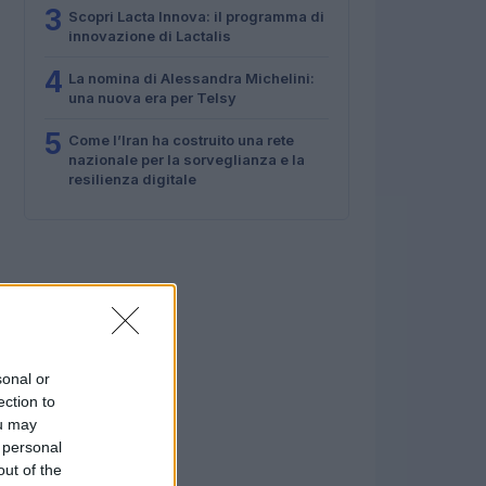
3
Scopri Lacta Innova: il programma di
innovazione di Lactalis
4
La nomina di Alessandra Michelini:
una nuova era per Telsy
5
Come l’Iran ha costruito una rete
nazionale per la sorveglianza e la
resilienza digitale
sonal or
ection to
ou may
 personal
out of the