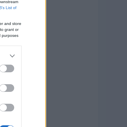
 downstream
B’s List of
er and store
to grant or
ed purposes