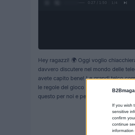
0:28 / 1:50
1
/
4
Hey ragazzi! 🌍 Oggi voglio chiacchie
davvero discutere nel mondo delle tel
avete capito bene! Le grandi telco c
le regole del gioco e abbracciando model
B2Bmagaz
questo per noi e per il nostro pianeta?
If you wish 
sensitive in
confirm you
continue se
information 