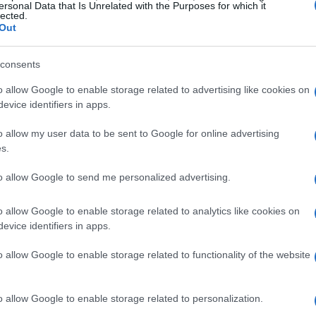
ersonal Data that Is Unrelated with the Purposes for which it
lected.
ntali e alle crescenti pressioni degli investitori.
Out
lle tlc potesse diventare così eco-
consents
o allow Google to enable storage related to advertising like cookies on
o sono molteplici. In primo luogo, i clienti e gli
evice identifiers in apps.
renza riguardo alle performance ambientali delle
o allow my user data to be sent to Google for online advertising
semiconduttori ha reso difficile e costoso
s.
i. E qui entra in gioco il mercato del
to allow Google to send me personalized advertising.
omiche e affidabili. Infine, la crescente maturità
io verso l’usato: oggi, il ricondizionato può
o allow Google to enable storage related to analytics like cookies on
 dei nuovi dispositivi! Chi l’avrebbe mai
evice identifiers in apps.
o allow Google to enable storage related to functionality of the website
o allow Google to enable storage related to personalization.