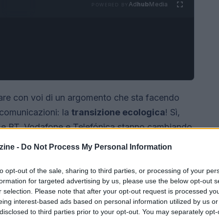
Ad
hub
Media
POWERED BY
rare con voi di un argomento che sta facendo
ecomunicazioni: la
transizione ecologica
! Sì,
ome BT, Vodafone e Telefónica stanno cambiando
li più sostenibili. Ma cosa significa tutto
ine -
Do Not Process My Personal Information
 Scopriamolo insieme! 💬
to opt-out of the sale, sharing to third parties, or processing of your per
formation for targeted advertising by us, please use the below opt-out s
r selection. Please note that after your opt-out request is processed y
eing interest-based ads based on personal information utilized by us or
disclosed to third parties prior to your opt-out. You may separately opt-