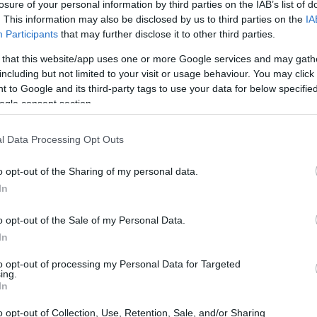
losure of your personal information by third parties on the IAB’s list of
. This information may also be disclosed by us to third parties on the
IA
Participants
that may further disclose it to other third parties.
 that this website/app uses one or more Google services and may gath
including but not limited to your visit or usage behaviour. You may click 
 to Google and its third-party tags to use your data for below specifi
ogle consent section.
l Data Processing Opt Outs
o opt-out of the Sharing of my personal data.
In
rement delle telecomunicazioni
o opt-out of the Sale of my Personal Data.
In
comunicazioni ha vissuto una vera e propria
to opt-out of processing my Personal Data for Targeted
fatti, stanno abbandonando il vecchio modello
ing.
In
ottare un approccio circolare. Ma cosa implica
i basa su riuso, ricondizionamento e riciclo,
o opt-out of Collection, Use, Retention, Sale, and/or Sharing