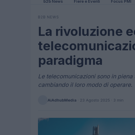
b2b News
Fiere e Eventi
Focus PMI
B2B NEWS
La rivoluzione e
telecomunicazio
paradigma
Le telecomunicazioni sono in piena
cambiando il loro modo di operare.
AiAdhubMedia
·
23 Agosto 2025
· 3 min