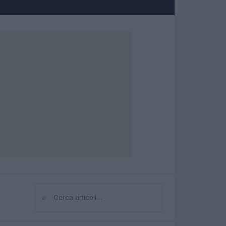
⌕
Cerca