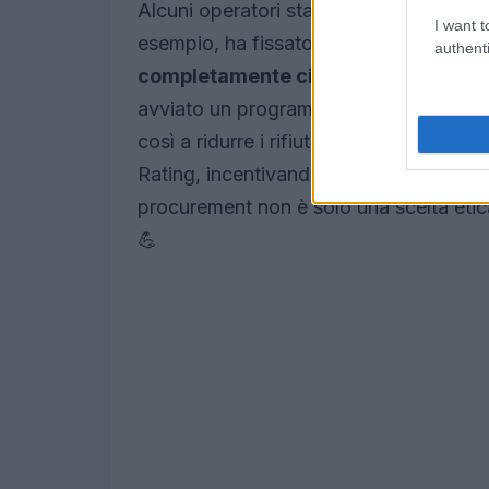
Alcuni operatori stanno già facendo pa
I want t
esempio, ha fissato l’ambizioso obiett
authenti
completamente circolare
entro il 20
avviato un programma per rivendere e ri
così a ridurre i rifiuti. E non dimentich
Rating, incentivando le aziende a scegl
procurement non è solo una scelta eti
💪