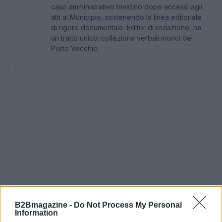
caso amministrativo triestino dopo accessi agli
atti al Municipio, sostenendo la linea editoriale
di rigore documentale. Editor di redazione, ha
un tratto unico: colleziona verbali storici del
Porto Vecchio.
B2Bmagazine -
Do Not Process My Personal
Information