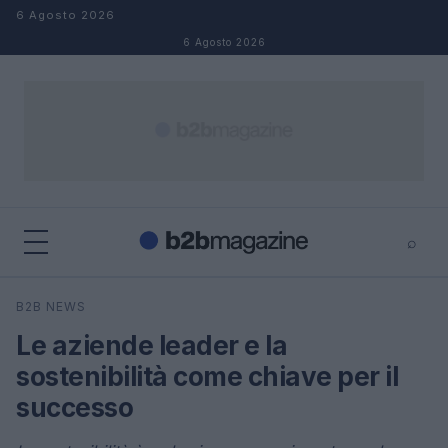
Salta al contenuto
6 Agosto 2026
6 Agosto 2026
⌕
×
⌕
B2B NEWS
Cerca
Le aziende leader e la
sostenibilità come chiave per il
successo