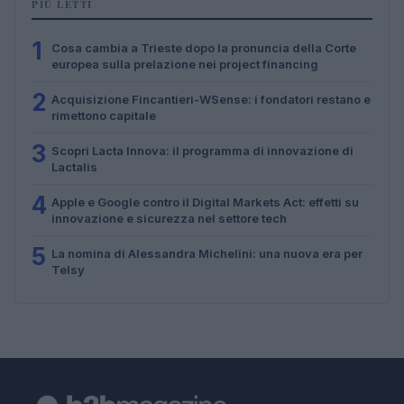
PIÙ LETTI
1
Cosa cambia a Trieste dopo la pronuncia della Corte
europea sulla prelazione nei project financing
2
Acquisizione Fincantieri-WSense: i fondatori restano e
rimettono capitale
3
Scopri Lacta Innova: il programma di innovazione di
Lactalis
4
Apple e Google contro il Digital Markets Act: effetti su
innovazione e sicurezza nel settore tech
5
La nomina di Alessandra Michelini: una nuova era per
Telsy