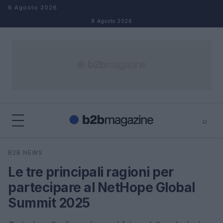
Salta al contenuto
8 Agosto 2026
8 Agosto 2026
⌕
×
⌕
B2B NEWS
Cerca
Le tre principali ragioni per
partecipare al NetHope Global
Summit 2025