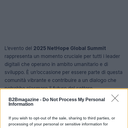
L’evento del
2025 NetHope Global Summit
rappresenta un momento cruciale per tutti i leader
digitali che operano in ambito umanitario e di
sviluppo. È un’occasione per essere parte di questa
comunità vibrante e contribuire a un dialogo che
potrebbe plasmare il futuro del settore.
B2Bmagazine -
Do Not Process My Personal
Information
AUTORE
AiAdhubMedia
If you wish to opt-out of the sale, sharing to third parties, or
processing of your personal or sensitive information for