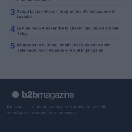
3
Scopri Lacta Innova: il programma di innovazione di
Lactalis
4
La nomina di Alessandra Michelini: una nuova era per
Telsy
5
Il Paradosso di Babyl: Analisi del Successo della
Telemedicina in Rwanda e le Sue Implicazioni
Il business si racconta, ogni giorno. News, focus PMI,
servizi per le aziende, fiere ed eventi.
SEZIONI