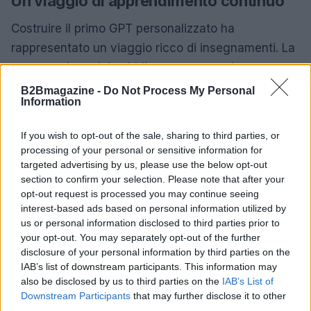
Un viaggio di apprendimento continuo
Costruire il primo GPT personalizzato ha
rappresentato un viaggio ricco di insegnamenti. La
comprensione del pubblico, un approccio
strutturato, l’importanza del feedback e l’iterazione
B2Bmagazine -
Do Not Process My Personal
Information
costante sono alcune delle lezioni chiave apprese.
Queste esperienze possono servire come guida per
If you wish to opt-out of the sale, sharing to third parties, or
altri sviluppatori e educatori che desiderano
processing of your personal or sensitive information for
intraprendere un percorso simile. Ogni passo in
targeted advertising by us, please use the below opt-out
section to confirm your selection. Please note that after your
questo viaggio ha offerto opportunità di crescita e
opt-out request is processed you may continue seeing
apprendimento, con l’aspettativa di scoprire le
interest-based ads based on personal information utilized by
future direzioni dell’applicazione.
us or personal information disclosed to third parties prior to
your opt-out. You may separately opt-out of the further
disclosure of your personal information by third parties on the
IAB’s list of downstream participants. This information may
AUTORE
also be disclosed by us to third parties on the
IAB’s List of
AiAdhubMedia
Downstream Participants
that may further disclose it to other
third parties.