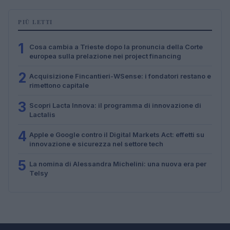
PIÙ LETTI
1
Cosa cambia a Trieste dopo la pronuncia della Corte
europea sulla prelazione nei project financing
2
Acquisizione Fincantieri-WSense: i fondatori restano e
rimettono capitale
3
Scopri Lacta Innova: il programma di innovazione di
Lactalis
4
Apple e Google contro il Digital Markets Act: effetti su
innovazione e sicurezza nel settore tech
5
La nomina di Alessandra Michelini: una nuova era per
Telsy