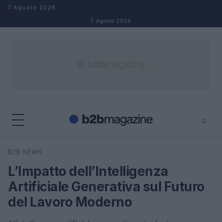
Salta al contenuto
7 Agosto 2026
7 Agosto 2026
⌕
×
⌕
B2B NEWS
Cerca
L’Impatto dell’Intelligenza
Artificiale Generativa sul Futuro
del Lavoro Moderno