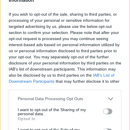
Information
guardare al presente per costruire il futuro.
If you wish to opt-out of the sale, sharing to third parties, or
processing of your personal or sensitive information for
targeted advertising by us, please use the below opt-out
section to confirm your selection. Please note that after your
AUTORE
AiAdhubMedia
opt-out request is processed you may continue seeing
interest-based ads based on personal information utilized by
us or personal information disclosed to third parties prior to
your opt-out. You may separately opt-out of the further
disclosure of your personal information by third parties on the
IAB’s list of downstream participants. This information may
also be disclosed by us to third parties on the
IAB’s List of
Downstream Participants
that may further disclose it to other
third parties.
Please note that this website/app uses one or more Google
Personal Data Processing Opt Outs
services and may gather and store information including but
not limited to your visit or usage behaviour. You may click to
I want to opt-out of the Sharing of my
personal data.
grant or deny consent to Google and its third-party tags to
Opted In
use your data for below specified purposes in below Google
consent section.
I want to opt-out of the Sale of my