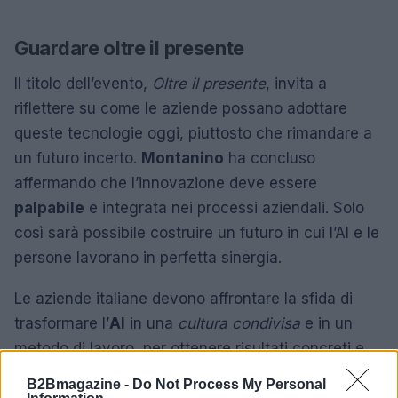
Guardare oltre il presente
Il titolo dell’evento,
Oltre il presente
, invita a
riflettere su come le aziende possano adottare
queste tecnologie oggi, piuttosto che rimandare a
un futuro incerto.
Montanino
ha concluso
affermando che l’innovazione deve essere
palpabile
e integrata nei processi aziendali. Solo
così sarà possibile costruire un futuro in cui l’AI e le
persone lavorano in perfetta sinergia.
Le aziende italiane devono affrontare la sfida di
trasformare l’
AI
in una
cultura condivisa
e in un
metodo di lavoro, per ottenere risultati concreti e
duraturi. La vera innovazione non è quella che
B2Bmagazine -
Do Not Process My Personal
sorprende, ma quella che funziona, e deve