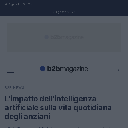
Salta al contenuto
9 Agosto 2026
9 Agosto 2026
⌕
×
⌕
B2B NEWS
Cerca
L’impatto dell’intelligenza
artificiale sulla vita quotidiana
degli anziani