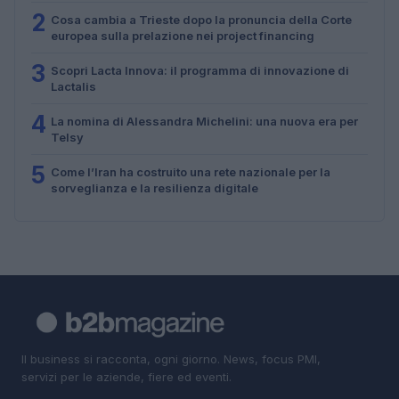
2
Cosa cambia a Trieste dopo la pronuncia della Corte
europea sulla prelazione nei project financing
3
Scopri Lacta Innova: il programma di innovazione di
Lactalis
4
La nomina di Alessandra Michelini: una nuova era per
Telsy
5
Come l’Iran ha costruito una rete nazionale per la
sorveglianza e la resilienza digitale
Il business si racconta, ogni giorno. News, focus PMI,
servizi per le aziende, fiere ed eventi.