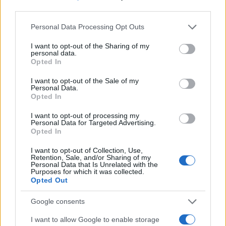
AiAdhubMedia
third parties.
Please note that this website/app uses one or more Google
Personal Data Processing Opt Outs
services and may gather and store information including but
not limited to your visit or usage behaviour. You may click to
I want to opt-out of the Sharing of my
personal data.
grant or deny consent to Google and its third-party tags to
Opted In
use your data for below specified purposes in below Google
consent section.
I want to opt-out of the Sale of my
Personal Data.
Opted In
I want to opt-out of processing my
Personal Data for Targeted Advertising.
Opted In
I want to opt-out of Collection, Use,
Retention, Sale, and/or Sharing of my
Personal Data that Is Unrelated with the
Purposes for which it was collected.
Opted Out
Google consents
I want to allow Google to enable storage