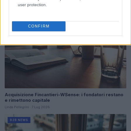
Martina Marchesi · 10 Lug 2026
user protection.
B2B NEWS
CONFIRM
Acquisizione Fincantieri-WSense: i fondatori restano
e rimettono capitale
Linda Pellegrini · 7 Lug 2026
B2B NEWS