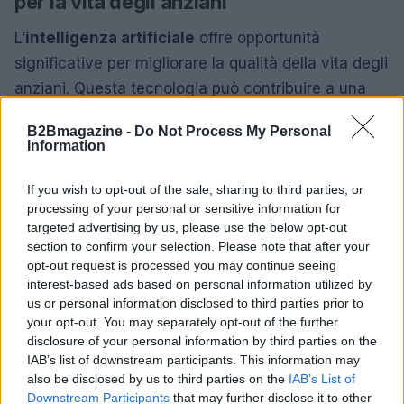
per la vita degli anziani
L’
intelligenza artificiale
offre opportunità
significative per migliorare la qualità della vita degli
anziani. Questa tecnologia può contribuire a una
gestione più efficiente della salute, facilitare
B2Bmagazine -
Do Not Process My Personal
interazioni sociali e promuovere opportunità di
Information
apprendimento continuo. Tuttavia, è fondamentale
affrontare le sfide legate alla sua adozione. È
If you wish to opt-out of the sale, sharing to third parties, or
processing of your personal or sensitive information for
necessario un approccio collaborativo che
targeted advertising by us, please use the below opt-out
coinvolga famiglie, comunità e programmi di
section to confirm your selection. Please note that after your
formazione. Solo così si potrà garantire che tutti gli
opt-out request is processed you may continue seeing
interest-based ads based on personal information utilized by
anziani possano beneficiare delle innovazioni
us or personal information disclosed to third parties prior to
offerte dall’IA.
your opt-out. You may separately opt-out of the further
disclosure of your personal information by third parties on the
IAB’s list of downstream participants. This information may
also be disclosed by us to third parties on the
IAB’s List of
AUTORE
Downstream Participants
that may further disclose it to other