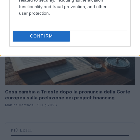
B2B NEWS
functionality and fraud prevention, and other
user protection.
CONFIRM
Cosa cambia a Trieste dopo la pronuncia della Corte
europea sulla prelazione nei project financing
Martina Marchesi · 5 Lug 2026
PIÙ LETTI