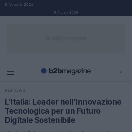
Salta al contenuto
8 Agosto 2026
8 Agosto 2026
⌕
×
⌕
B2B NEWS
Cerca
L’Italia: Leader nell’Innovazione
Tecnologica per un Futuro
Digitale Sostenibile