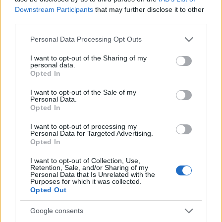
Downstream Participants
that may further disclose it to other
third parties.
Please note that this website/app uses one or more Google
Personal Data Processing Opt Outs
services and may gather and store information including but
not limited to your visit or usage behaviour. You may click to
I want to opt-out of the Sharing of my
Continua a leggere
personal data.
grant or deny consent to Google and its third-party tags to
Opted In
use your data for below specified purposes in below Google
consent section.
B2B NEWS
I want to opt-out of the Sale of my
Personal Data.
Opted In
I want to opt-out of processing my
Personal Data for Targeted Advertising.
Opted In
I want to opt-out of Collection, Use,
Retention, Sale, and/or Sharing of my
Personal Data that Is Unrelated with the
Purposes for which it was collected.
Opted Out
Google consents