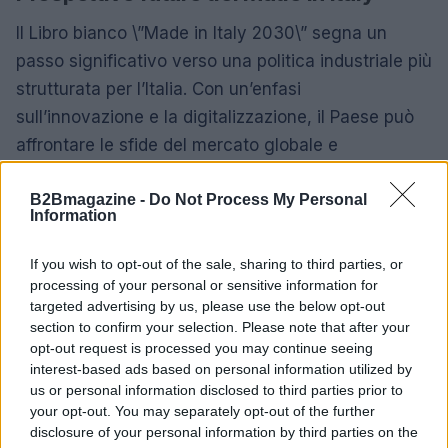
Il Libro bianco \”Made in Italy 2030\” segna un
passo significativo verso una politica industriale più
strutturata per l’Italia. Con un’enfasi
sull’innovazione e la digitalizzazione, il Paese può
affrontare le sfide del mercato globale e
posizionarsi come leader in settori chiave. Tuttavia,
B2Bmagazine -
Do Not Process My Personal
l’efficacia delle strategie delineate dipenderà dalla
Information
capacità di attuazione e dalla creazione di un vero
ecosistema di sviluppo
in grado di sostenere la
If you wish to opt-out of the sale, sharing to third parties, or
crescita e l’occupazione.
processing of your personal or sensitive information for
targeted advertising by us, please use the below opt-out
section to confirm your selection. Please note that after your
opt-out request is processed you may continue seeing
interest-based ads based on personal information utilized by
AUTORE
Edoardo Vitali
us or personal information disclosed to third parties prior to
your opt-out. You may separately opt-out of the further
Edoardo Vitali ha coordinato la copertura
disclosure of your personal information by third parties on the
della ristrutturazione del mercato ittico di