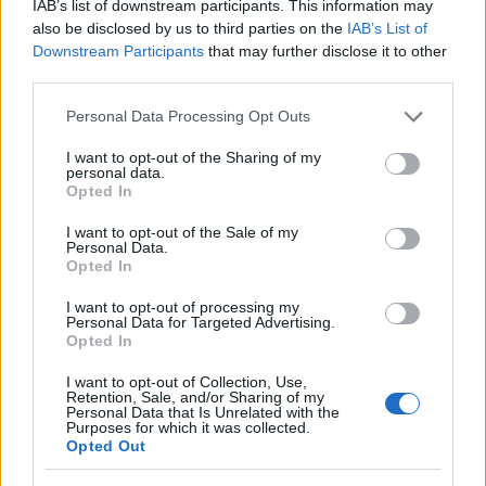
IAB’s list of downstream participants. This information may
Palermo, sostenendo la linea editoriale sulla
also be disclosed by us to third parties on the
IAB’s List of
trasparenza fiscale. Capo redattore
Downstream Participants
that may further disclose it to other
economia, porta in redazione un tratto
third parties.
pragmatico e un dettaglio personale:
conserva ancora taccuini degli incontri in Sala
Please note that this website/app uses one or more Google
Personal Data Processing Opt Outs
delle Lapidi.
services and may gather and store information including but
not limited to your visit or usage behaviour. You may click to
I want to opt-out of the Sharing of my
personal data.
grant or deny consent to Google and its third-party tags to
Opted In
use your data for below specified purposes in below Google
consent section.
I want to opt-out of the Sale of my
Personal Data.
Opted In
I want to opt-out of processing my
Personal Data for Targeted Advertising.
Opted In
I want to opt-out of Collection, Use,
Retention, Sale, and/or Sharing of my
Personal Data that Is Unrelated with the
Purposes for which it was collected.
Opted Out