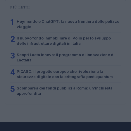
PIÙ LETTI
1
Heymondo e ChatGPT: la nuova frontiera delle polizze
viaggio
2
Il nuovo fondo immobiliare di Polis per lo sviluppo
delle infrastrutture digitali in Italia
3
Scopri Lacta Innova: il programma di innovazione di
Lactalis
4
PiQASO: il progetto europeo che rivoluziona la
sicurezza digitale con la crittografia post-quantum
5
Scomparsa dei fondi pubblici a Roma: un’inchiesta
approfondita