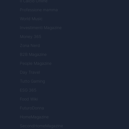
Il Calcio Online
Professione mamma
World Music
Investimenti Magazine
Money 365
Zona Nerd
B2B Magazine
People Magazine
Day Travel
Tutto Gaming
ESG 365
Food Wiki
FuturoDonna
HomeMagazine
SecondHomeMagazine