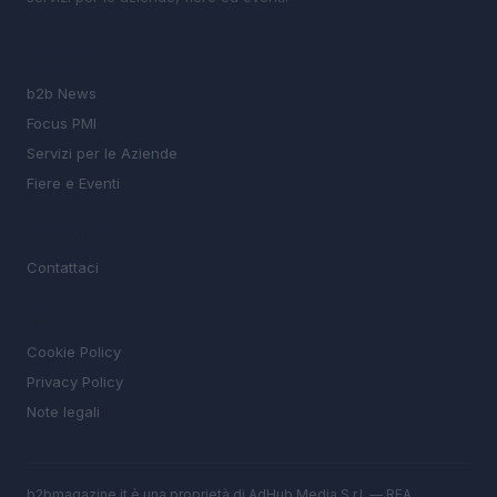
SEZIONI
b2b News
Focus PMI
Servizi per le Aziende
Fiere e Eventi
MAGAZINE
Contattaci
LEGALE
Cookie Policy
Privacy Policy
Note legali
b2bmagazine.it è una proprietà di AdHub Media S.r.l. — REA