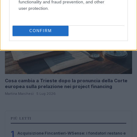
functionality and fraud prevention, and other
user protection.
CONFIRM
Cosa cambia a Trieste dopo la pronuncia della Corte
europea sulla prelazione nei project financing
Martina Marchesi · 5 Lug 2026
PIÙ LETTI
1
Acquisizione Fincantieri-WSense: i fondatori restano e