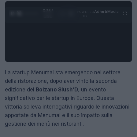
0:28 /
Ad
hub
Media
POWERED
1
/
4
1:21
BY
La startup Menumal sta emergendo nel settore
della ristorazione, dopo aver vinto la seconda
edizione del
Bolzano Slush’D
, un evento
significativo per le startup in Europa. Questa
vittoria solleva interrogativi riguardo le innovazioni
apportate da Menumal e il suo impatto sulla
gestione dei menù nei ristoranti.