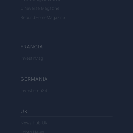
Cineverse Magazine
SecondHomeMagazine
FRANCIA
InvestirMag
GERMANIA
Investieren24
UK
News Hub UK
Lgbtq News