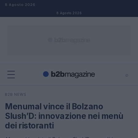
Salta al contenuto
8 Agosto 2026
8 Agosto 2026
⌕
×
⌕
B2B NEWS
Cerca
Menumal vince il Bolzano
Slush’D: innovazione nei menù
dei ristoranti