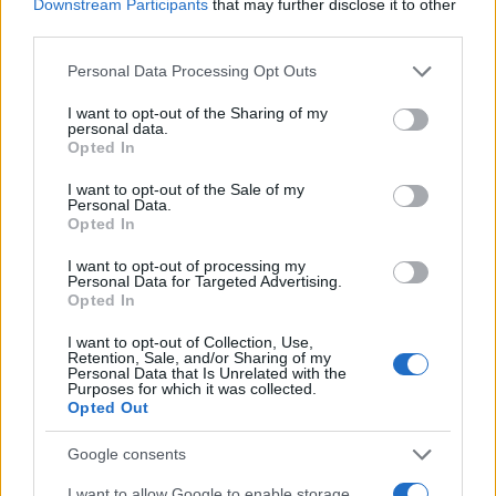
Downstream Participants
that may further disclose it to other
third parties.
Please note that this website/app uses one or more Google
Personal Data Processing Opt Outs
services and may gather and store information including but
Continua a leggere
not limited to your visit or usage behaviour. You may click to
I want to opt-out of the Sharing of my
personal data.
grant or deny consent to Google and its third-party tags to
Opted In
use your data for below specified purposes in below Google
B2B NEWS
consent section.
I want to opt-out of the Sale of my
Personal Data.
Opted In
I want to opt-out of processing my
Personal Data for Targeted Advertising.
Opted In
I want to opt-out of Collection, Use,
Retention, Sale, and/or Sharing of my
Personal Data that Is Unrelated with the
Purposes for which it was collected.
Opted Out
Google consents
Ripensare le tecnologie umanitarie oltre i criteri dei
I want to allow Google to enable storage
donatori