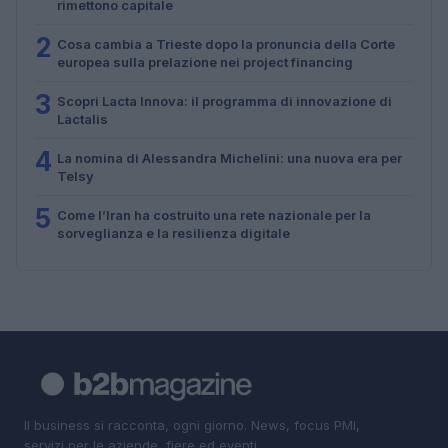
rimettono capitale
2
Cosa cambia a Trieste dopo la pronuncia della Corte
europea sulla prelazione nei project financing
3
Scopri Lacta Innova: il programma di innovazione di
Lactalis
4
La nomina di Alessandra Michelini: una nuova era per
Telsy
5
Come l’Iran ha costruito una rete nazionale per la
sorveglianza e la resilienza digitale
Il business si racconta, ogni giorno. News, focus PMI,
servizi per le aziende, fiere ed eventi.