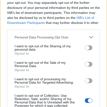
your opt-out. You may separately opt-out of the further
disclosure of your personal information by third parties on the
IAB’s list of downstream participants. This information may
also be disclosed by us to third parties on the
IAB’s List of
Downstream Participants
that may further disclose it to other
third parties.
Please note that this website/app uses one or more Google
Personal Data Processing Opt Outs
services and may gather and store information including but
not limited to your visit or usage behaviour. You may click to
I want to opt-out of the Sharing of my
personal data.
grant or deny consent to Google and its third-party tags to
Opted In
use your data for below specified purposes in below Google
consent section.
I want to opt-out of the Sale of my
Continua a leggere
Personal Data.
Opted In
I want to opt-out of processing my
B2B NEWS
Personal Data for Targeted Advertising.
Opted In
I want to opt-out of Collection, Use,
Retention, Sale, and/or Sharing of my
Personal Data that Is Unrelated with the
Purposes for which it was collected.