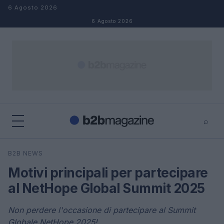
Salta al contenuto
6 Agosto 2026
6 Agosto 2026
⌕
×
⌕
B2B NEWS
Cerca
Motivi principali per partecipare
al NetHope Global Summit 2025
Non perdere l'occasione di partecipare al Summit
Globale NetHope 2025!