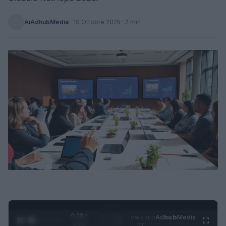
AiAdhubMedia
·
10 Ottobre 2025
· 2 min
0:28 /
Ad
hub
Media
POWERED
1
/
4
1:23
BY