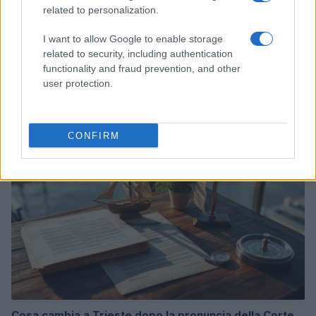
related to personalization.
I want to allow Google to enable storage
related to security, including authentication
Acquisizione Fincantieri-WSense: i fondatori restano
functionality and fraud prevention, and other
e rimettono capitale
user protection.
Linda Pellegrini · 7 Lug 2026
B2B NEWS
CONFIRM
Cosa cambia a Trieste dopo la pronuncia della Corte