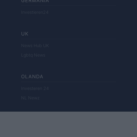
GERMANIA
Investieren24
UK
News Hub UK
Lgbtq News
OLANDA
Investeren 24
NL Newz