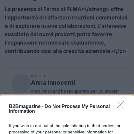
La presenza di Farmo al
PLMA<\/strong> offre
l’opportunità di rafforzare relazioni commerciali
e di esplorare nuove collaborazioni. L’interesse
suscitato dai nuovi prodotti potrà favorire
l’espansione nel mercato statunitense,
contribuendo così alla crescita aziendale.<\/p>
AUTORE
Anna Innocenti
Anna Innocenti ha recuperato per un dossier
le registrazioni del consiglio comunale di
Verona dopo una notte in archivio; è
B2Bmagazine -
Do Not Process My Personal
collabora a coperture breaking con analisi
Information
storiche e propone rubriche tematiche.
Laureata al polo veronese, partecipa a tavole
If you wish to opt-out of the sale, sharing to third parties, or
rotonde locali sulla memoria urbana.
processing of your personal or sensitive information for