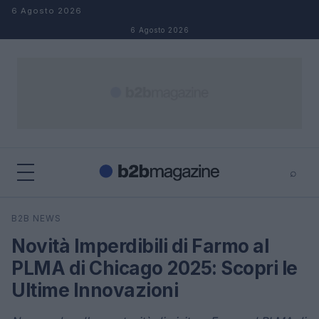
Salta al contenuto
6 Agosto 2026
6 Agosto 2026
⌕
×
⌕
B2B NEWS
Cerca
Novità Imperdibili di Farmo al
PLMA di Chicago 2025: Scopri le
Ultime Innovazioni