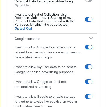
Personal Data for Targeted Advertising.
Opted In
Continua a leggere
I want to opt-out of Collection, Use,
Retention, Sale, and/or Sharing of my
Personal Data that Is Unrelated with the
Purposes for which it was collected.
B2B NEWS
Opted Out
Google consents
I want to allow Google to enable storage
related to advertising like cookies on web or
device identifiers in apps.
I want to allow my user data to be sent to
Google for online advertising purposes.
I want to allow Google to send me
personalized advertising.
Ripensare le tecnologie umanitarie oltre i criteri dei
donatori
I want to allow Google to enable storage
Martina Marchesi · 10 Lug 2026
related to analytics like cookies on web or
device identifiers in apps.