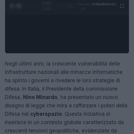
0:29 /
Ad
hub
Media
POWERED
1
/
4
1:23
BY
Negli ultimi anni, la crescente vulnerabilità delle
infrastrutture nazionali alle minacce informatiche
ha spinto i governi a rivedere le loro strategie di
difesa. In Italia, il Presidente della commissione
Difesa,
Nino Minardo
, ha presentato un nuovo
disegno di legge che mira a rafforzare i poteri della
Difesa nel
cyberspazio
. Questa iniziativa si
inserisce in un contesto globale caratterizzato da
crescenti tensioni geopolitiche, evidenziate da