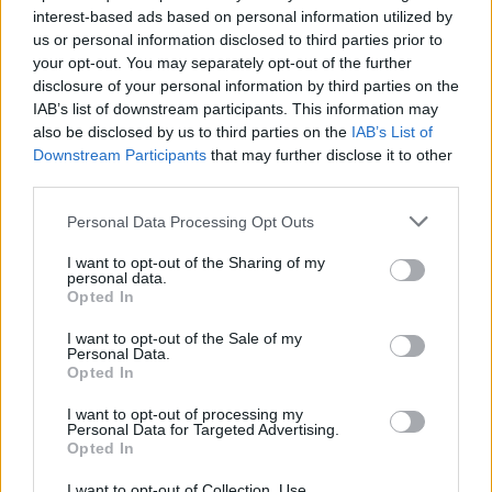
Droni ucraini ed estoni sono stati abbattuti a causa
interest-based ads based on personal information utilized by
delle interferenze elettroniche russe. La necessità
us or personal information disclosed to third parties prior to
di un approccio multilivello, che combini tecnologia
your opt-out. You may separately opt-out of the further
disclosure of your personal information by third parties on the
di rilevamento e difesa, è diventata cruciale.
IAB’s list of downstream participants. This information may
L’Europa deve considerare investimenti in startup
also be disclosed by us to third parties on the
IAB’s List of
per accelerare lo sviluppo di sistemi di difesa
Downstream Participants
that may further disclose it to other
third parties.
contro i droni e promuovere una collaborazione più
stretta tra forze armate e industrie della difesa.
Please note that this website/app uses one or more Google
Personal Data Processing Opt Outs
services and may gather and store information including but
not limited to your visit or usage behaviour. You may click to
I want to opt-out of the Sharing of my
personal data.
grant or deny consent to Google and its third-party tags to
Opted In
use your data for below specified purposes in below Google
AUTORE
AiAdhubMedia
consent section.
I want to opt-out of the Sale of my
Personal Data.
Opted In
I want to opt-out of processing my
Personal Data for Targeted Advertising.
Opted In
I want to opt-out of Collection, Use,