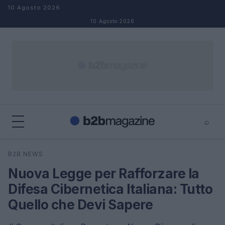
Salta al contenuto
10 Agosto 2026
10 Agosto 2026
⌕
×
⌕
B2B NEWS
Cerca
Nuova Legge per Rafforzare la
Difesa Cibernetica Italiana: Tutto
Quello che Devi Sapere