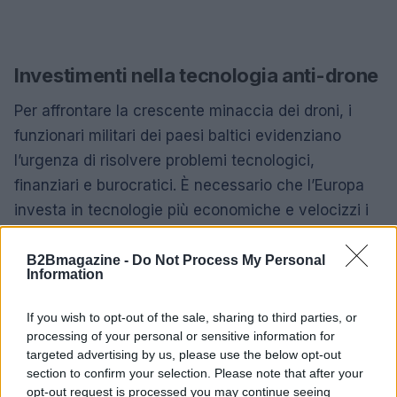
Investimenti nella tecnologia anti-drone
Per affrontare la crescente minaccia dei droni, i
funzionari militari dei paesi baltici evidenziano
l’urgenza di risolvere problemi tecnologici,
finanziari e burocratici. È necessario che l’Europa
investa in tecnologie più economiche e velocizzi i
cicli di produzione. Nonostante il conflitto tra
Russia e Ucraina abbia incrementato l’uso di droni,
B2Bmagazine -
Do Not Process My Personal
Information
gli investimenti nei sistemi anti-drone risultano
ancora insufficienti.
If you wish to opt-out of the sale, sharing to third parties, or
processing of your personal or sensitive information for
Negli ultimi mesi, diversi incidenti hanno messo in
targeted advertising by us, please use the below opt-out
luce la vulnerabilità dello spazio aereo europeo.
section to confirm your selection. Please note that after your
opt-out request is processed you may continue seeing