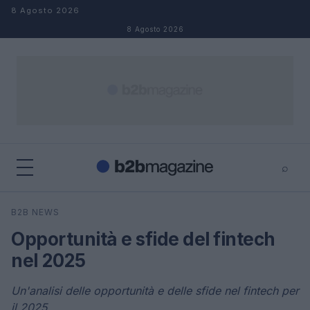
Salta al contenuto
8 Agosto 2026
8 Agosto 2026
⌕
×
⌕
B2B NEWS
Cerca
Opportunità e sfide del fintech
nel 2025
Un'analisi delle opportunità e delle sfide nel fintech per
il 2025.