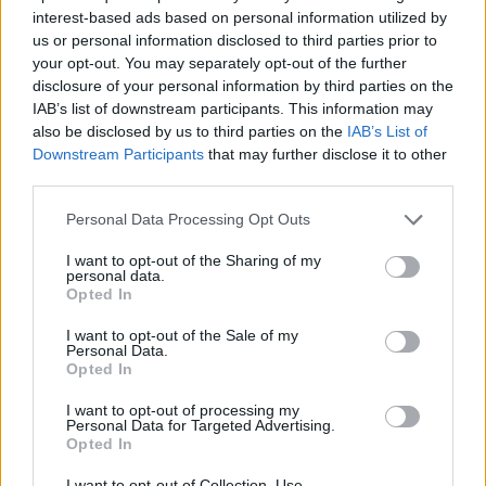
interest-based ads based on personal information utilized by
us or personal information disclosed to third parties prior to
your opt-out. You may separately opt-out of the further
disclosure of your personal information by third parties on the
IAB’s list of downstream participants. This information may
also be disclosed by us to third parties on the
IAB’s List of
Downstream Participants
that may further disclose it to other
third parties.
Please note that this website/app uses one or more Google
Personal Data Processing Opt Outs
services and may gather and store information including but
not limited to your visit or usage behaviour. You may click to
I want to opt-out of the Sharing of my
personal data.
Ripensare le tecnologie umanitarie oltre i criteri dei
grant or deny consent to Google and its third-party tags to
Opted In
donatori
use your data for below specified purposes in below Google
Martina Marchesi · 10 Lug 2026
consent section.
I want to opt-out of the Sale of my
Personal Data.
Opted In
B2B NEWS
I want to opt-out of processing my
Personal Data for Targeted Advertising.
Opted In
I want to opt-out of Collection, Use,