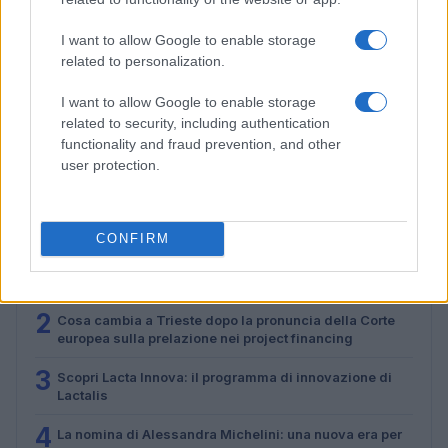
I want to allow Google to enable storage
related to personalization.
Cosa cambia a Trieste dopo la pronuncia della Corte
I want to allow Google to enable storage
europea sulla prelazione nei project financing
related to security, including authentication
Martina Marchesi · 5 Lug 2026
functionality and fraud prevention, and other
user protection.
PIÙ LETTI
CONFIRM
1
Acquisizione Fincantieri-WSense: i fondatori restano e
rimettono capitale
2
Cosa cambia a Trieste dopo la pronuncia della Corte
europea sulla prelazione nei project financing
3
Scopri Lacta Innova: il programma di innovazione di
Lactalis
4
La nomina di Alessandra Michelini: una nuova era per