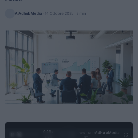
AiAdhubMedia
·
14 Ottobre 2025
· 2 min
0:28 /
Ad
hub
Media
POWERED
1
/
4
1:23
BY