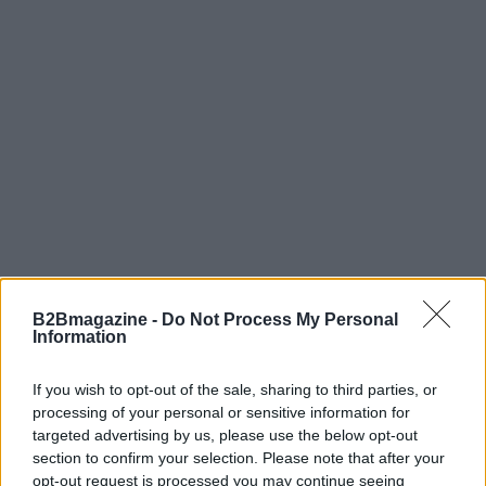
B2Bmagazine -
Do Not Process My Personal
Information
If you wish to opt-out of the sale, sharing to third parties, or
Continua a leggere
processing of your personal or sensitive information for
targeted advertising by us, please use the below opt-out
section to confirm your selection. Please note that after your
B2B NEWS
opt-out request is processed you may continue seeing