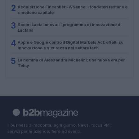
2
Acquisizione Fincantieri-WSense: i fondatori restano e
rimettono capitale
3
Scopri Lacta Innova: il programma di innovazione di
Lactalis
4
Apple e Google contro il Digital Markets Act: effetti su
innovazione e sicurezza nel settore tech
5
La nomina di Alessandra Michelini: una nuova era per
Telsy
Il business si racconta, ogni giorno. News, focus PMI,
servizi per le aziende, fiere ed eventi.