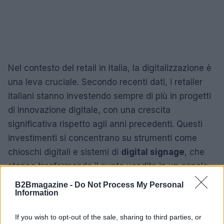
Nel contesto del retail in Italia, la digitalizzazione è
una leva cruciale. Secondo recenti dati, i retailer
italiani stanno investendo sempre di più in progetti
di innovazione digitale, con una crescita
significativa rispetto agli anni precedenti. Questi
investimenti si concentrano su strumenti come
chioschi digitali e sistemi di
digital signage
, che
stanno trasformando il punto vendita in un canale
di comunicazione e raccolta dati.
B2Bmagazine -
Do Not Process My Personal
Information
Le sfide della digitalizzazione nel retail
If you wish to opt-out of the sale, sharing to third parties, or
Tuttavia, le sfide restano. Molti retailer italiani