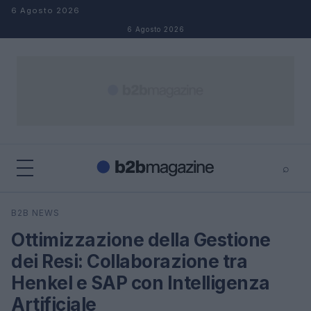
Salta al contenuto
6 Agosto 2026
6 Agosto 2026
⌕
×
⌕
B2B NEWS
Cerca
Ottimizzazione della Gestione
dei Resi: Collaborazione tra
Henkel e SAP con Intelligenza
Artificiale