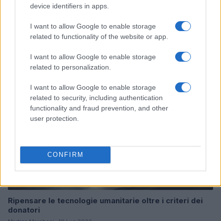
device identifiers in apps.
I want to allow Google to enable storage
Continua a leggere
related to functionality of the website or app.
I want to allow Google to enable storage
B2B NEWS
related to personalization.
I want to allow Google to enable storage
related to security, including authentication
functionality and fraud prevention, and other
user protection.
CONFIRM
Ripensare le tecnologie umanitarie oltre i criteri dei
donatori