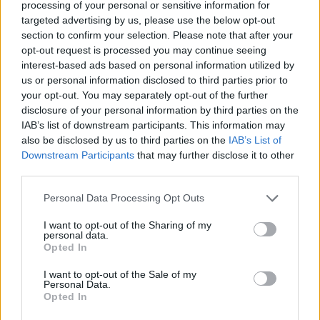
processing of your personal or sensitive information for
faticano a comprendere e adottare strategie
targeted advertising by us, please use the below opt-out
section to confirm your selection. Please note that after your
innovative, rallentando così la creazione di un
opt-out request is processed you may continue seeing
ecosistema ampio e collaborativo. La necessità di
interest-based ads based on personal information utilized by
formare e informare i retailer sull’importanza della
us or personal information disclosed to third parties prior to
your opt-out. You may separately opt-out of the further
digitalizzazione è cruciale per massimizzare il
disclosure of your personal information by third parties on the
potenziale delle nuove tecnologie.
IAB’s list of downstream participants. This information may
also be disclosed by us to third parties on the
IAB’s List of
In conclusione, la collaborazione tra Henkel e SAP
Downstream Participants
that may further disclose it to other
non solo rivoluziona la gestione dei resi, ma serve
third parties.
anche da esempio per altri settori, dimostrando che
Please note that this website/app uses one or more Google
Personal Data Processing Opt Outs
l’intelligenza artificiale può apportare benefici
services and may gather and store information including but
not limited to your visit or usage behaviour. You may click to
I want to opt-out of the Sharing of my
concreti e misurabili, contribuendo a una maggiore
personal data.
grant or deny consent to Google and its third-party tags to
Opted In
competitività e soddisfazione del cliente.
use your data for below specified purposes in below Google
consent section.
I want to opt-out of the Sale of my
Personal Data.
Opted In
AUTORE