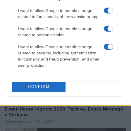
I want to allow Google to enable storage
Continua a leggere
related to functionality of the website or app.
FIERE E EVENTI
I want to allow Google to enable storage
related to personalization.
I want to allow Google to enable storage
related to security, including authentication
functionality and fraud prevention, and other
user protection.
CONFIRM
Eventi floreali agosto 2026: Taviano, Bosco Marengo
e Verbania
Andrea Innocenti · 4 Ago 2026