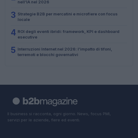
nell’IA nel 2026
3
Strategie B2B per mercatini e microfiere con focus
locale
4
ROI degli eventi ibridi: framework, KPI e dashboard
esecutive
5
Interruzioni Internet nel 2026: l’impatto di tifoni,
terremoti e blocchi governativi
Il business si racconta, ogni giorno. News, focus PMI,
servizi per le aziende, fiere ed eventi.