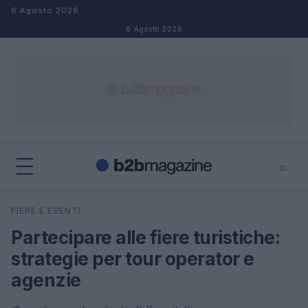
Salta al contenuto
6 Agosto 2026
6 Agosto 2026
⌕
×
⌕
FIERE E EVENTI
Cerca
Partecipare alle fiere turistiche:
strategie per tour operator e
agenzie