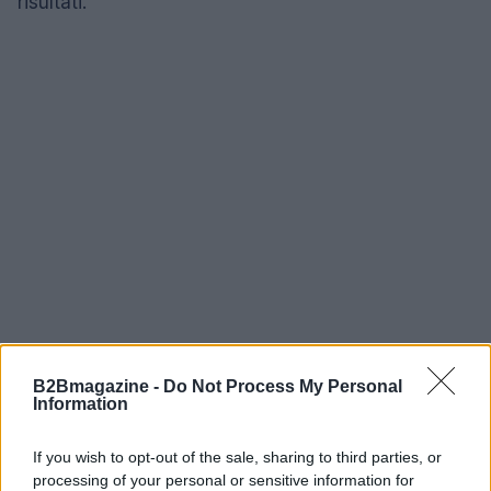
risultati.
B2Bmagazine -
Do Not Process My Personal
Information
Infine, affidarsi a consulenti esperti può accelerare
il ritorno dall’investimento fieristico:
Retargo
, ad
If you wish to opt-out of the sale, sharing to third parties, or
processing of your personal or sensitive information for
esempio, accompagna i
tour operator
con