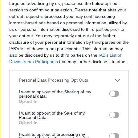
targeted advertising by us, please use the below opt-out
strategie integrate di
SEO
,
advertising
e
content
section to confirm your selection. Please note that after your
marketing
pensate per convertire la presenza in
opt-out request is processed you may continue seeing
interest-based ads based on personal information utilized by
fiera in
lead qualificati
e
prenotazioni dirette
.
us or personal information disclosed to third parties prior to
Pianificazione, strumenti digitali e misurazione
your opt-out. You may separately opt-out of the further
restano gli elementi chiave per ottenere risultati
disclosure of your personal information by third parties on the
IAB’s list of downstream participants. This information may
tangibili da ogni manifestazione.
also be disclosed by us to third parties on the
IAB’s List of
Downstream Participants
that may further disclose it to other
third parties.
AUTORE
Please note that this website/app uses one or more Google
Personal Data Processing Opt Outs
Edoardo Marchesi
services and may gather and store information including but
Edoardo Marchesi, voce delle notizie di
not limited to your visit or usage behaviour. You may click to
I want to opt-out of the Sharing of my
personal data.
Palermo, ricorda la notte in cui seguì il corteo
grant or deny consent to Google and its third-party tags to
Opted In
in via Maqueda e decise di chiedere carte e
use your data for below specified purposes in below Google
nomi: da allora predilige verifiche sul campo.
consent section.
I want to opt-out of the Sale of my
Personal Data.
In redazione guida l’agenda delle emergenze
Opted In
e custodisce una collezione di vecchie
mappe della città.
I want to opt-out of processing my